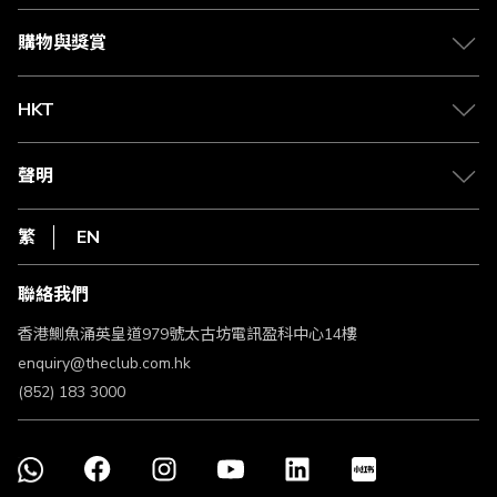
Citi The Club 信用卡
會籍及專屬禮遇
媒體中心
賺取積分
購物與獎賞
兌換禮遇
物流與配送
Club 積分助手
Club Shopping 商品領取站
HKT
積分兌換
退款政策
csl.
常見問題
1010
聲明
在線客服
網上行
私隱聲明
HKT
繁
EN
使用條款
條款及細則
聯絡我們
不歧視及不騷擾聲明
認可牌照及通告
香港鰂魚涌英皇道979號太古坊電訊盈科中心14樓
enquiry@theclub.com.hk
(852) 183 3000