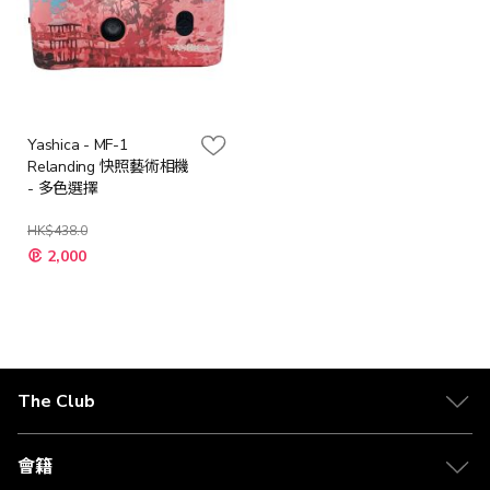
Yashica - MF-1
Relanding 快照藝術相機
- 多色選擇
HK$438.0
2,000
The Club
關於 The Club
合作夥伴
會籍