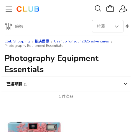
設
篩選
置
Club Shopping
推廣優惠
Gear up for your 2025 adventures
Photography Equipment Essentials
降
Photography Equipment
序
Essentials
方
已選項目
向
1
件產品