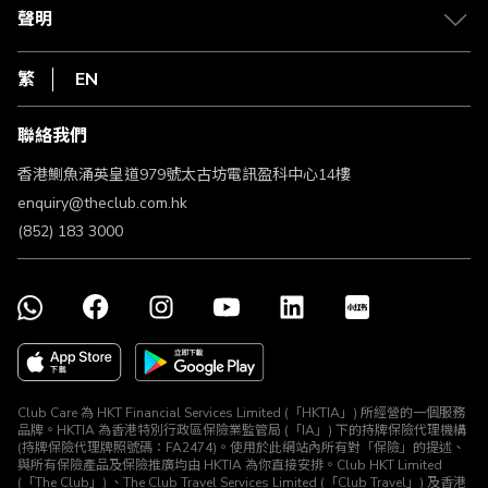
常見問題
1010
聲明
在線客服
網上行
私隱聲明
HKT
繁
EN
使用條款
條款及細則
聯絡我們
不歧視及不騷擾聲明
認可牌照及通告
香港鰂魚涌英皇道979號太古坊電訊盈科中心14樓
enquiry@theclub.com.hk
(852) 183 3000
Club Care 為 HKT Financial Services Limited (「HKTIA」) 所經營的一個服務
品牌。HKTIA 為香港特別行政區保險業監管局 (「IA」) 下的持牌保險代理機構
(持牌保險代理牌照號碼：FA2474)。使用於此網站內所有對「保險」的提述、
與所有保險產品及保險推廣均由 HKTIA 為你直接安排。Club HKT Limited
(「The Club」) 、The Club Travel Services Limited (「Club Travel」) 及香港