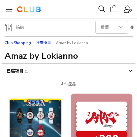
設
篩選
置
Club Shopping
推廣優惠
Amaz by Lokianno
降
Amaz by Lokianno
序
已選項目
方
4
件產品
向