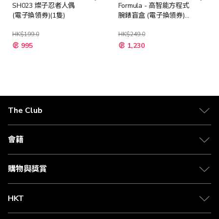
SH023 燦子忍者人偶
Formula - 高智能方程式
(電子換領券)(1隻)
腕錶盲盒 (電子換領券)(1
隻)
HK$199.0
HK$249.0
特
特
995
1,230
殊
殊
價
價
格
格
The Club
關於 The Club
合作夥伴
會籍
Citi The Club 信用卡
會籍及專屬禮遇
媒體中心
賺取積分
購物與獎賞
兌換禮遇
物流與配送
Club 積分助手
Club Shopping 商品領取站
HKT
積分兌換
退款政策
csl.