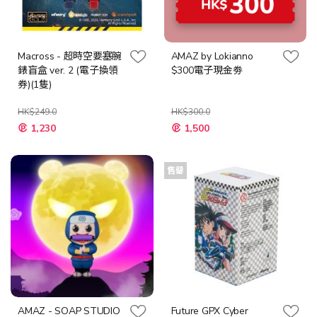
Macross - 超時空要塞腕
AMAZ by Lokianno
錶盲盒 ver. 2 (電子換領
$300電子現金劵
券)(1隻)
HK$249.0
HK$300.0
特
特
1,230
1,500
殊
殊
價
價
格
格
售罄
AMAZ - SOAP STUDIO
Future GPX Cyber