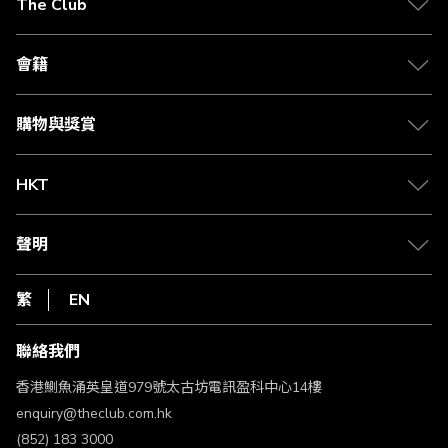
The Club
關於 The Club
合作夥伴
會籍
Citi The Club 信用卡
會籍及專屬禮遇
媒體中心
賺取積分
購物與獎賞
兌換禮遇
物流與配送
Club 積分助手
Club Shopping 商品領取站
HKT
積分兌換
退款政策
csl.
常見問題
1010
聲明
在線客服
網上行
私隱聲明
HKT
繁
EN
使用條款
條款及細則
聯絡我們
不歧視及不騷擾聲明
認可牌照及通告
香港鰂魚涌英皇道979號太古坊電訊盈科中心14樓
enquiry@theclub.com.hk
(852) 183 3000