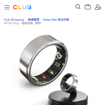
Club Shopping
推廣優惠
Sleep Well 每日好眠
WOW Ring - 智能戒指 - 銀色
Skip
Skip
to
to
the
the
end
beginning
of
of
the
the
images
images
gallery
gallery