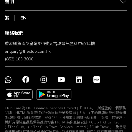
1010
聲明
在線客服
網上行
私隱聲明
HKT
繁
EN
使用條款
條款及細則
聯絡我們
不歧視及不騷擾聲明
認可牌照及通告
香港鰂魚涌英皇道979號太古坊電訊盈科中心14樓
enquiry@theclub.com.hk
(852) 183 3000
Club Care 為 HKT Financial Services Limited (「HKTIA」) 所經營的一個服務
品牌。HKTIA 為香港特別行政區保險業監管局 (「IA」) 下的持牌保險代理機構
(持牌保險代理牌照號碼：FA2474)。使用於此網站內所有對「保險」的提述、
與所有保險產品及保險推廣均由 HKTIA 為你直接安排。Club HKT Limited
(「The Club」) 、The Club Travel Services Limited (「Club Travel」) 及香港
電訊集團所有其他公司 (HKTIA除外) 並沒有就相關保險產品或推廣安排任何保