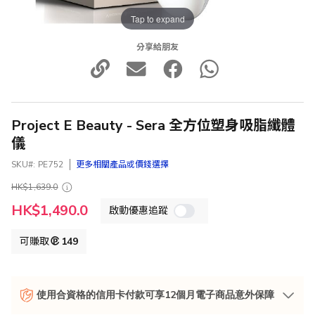
Tap to expand
分享給朋友
Project E Beauty - Sera 全方位塑身吸脂纖體
儀
SKU
PE752
更多相關產品或價錢選擇
HK$1,639.0
特
HK$1,490.0
啟動優惠追蹤
殊
價
格
可賺取
149
使用合資格的信用卡付款可享12個月電子商品意外保障