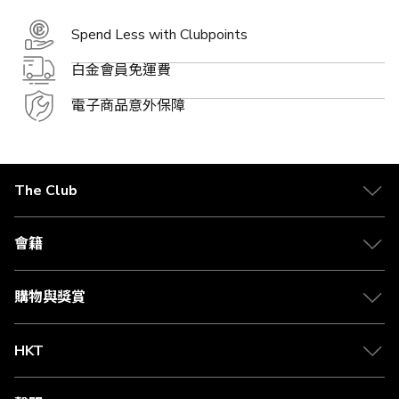
Spend Less with Clubpoints
白金會員免運費
電子商品意外保障
The Club
關於 The Club
合作夥伴
會籍
Citi The Club 信用卡
會籍及專屬禮遇
媒體中心
賺取積分
購物與獎賞
兌換禮遇
物流與配送
Club 積分助手
Club Shopping 商品領取站
HKT
積分兌換
退款政策
csl.
常見問題