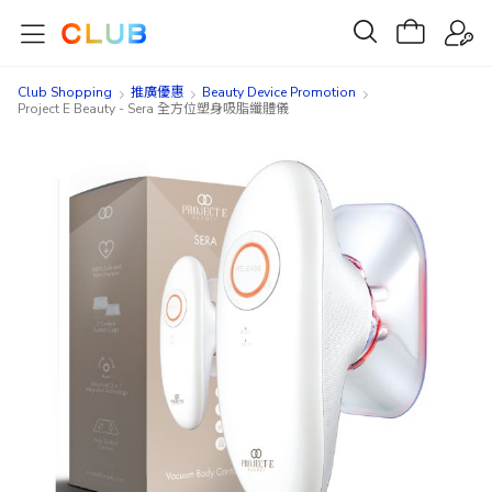
Club Shopping
推廣優惠
Beauty Device Promotion
Project E Beauty - Sera 全方位塑身吸脂纖體儀
Skip
Skip
to
to
the
the
end
beginning
of
of
the
the
images
images
gallery
gallery