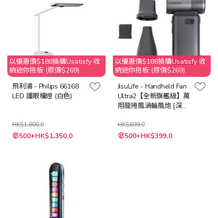
以優惠價$188換購Usatisfy 收
以優惠價$188換購Usatisfy 收
納迷你拖板 (原價$269)
納迷你拖板 (原價$269)
飛利浦 - Philips 66168
JisuLife - Handheld Fan
LED 護眼檯燈 (白色)
Ultra2【全新旗艦級】萬
用龍捲風渦輪風炮 [深灰
色/淺啡色]
HK$1,800.0
HK$699.0
特
500+HK$1,350.0
500+HK$399.0
殊
價
格