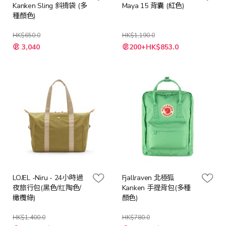
Kanken Sling 斜揹袋 (多
Maya 15 背囊 (紅色)
種顏色)
HK$650.0
HK$1,190.0
特
3,040
200+HK$853.0
殊
價
格
LOJEL -Niru - 24小時過
Fjallraven 北極狐
夜旅行包(黑色/红陶色/
Kanken 手提背包(多種
橄欖綠)
顏色)
HK$1,400.0
HK$780.0