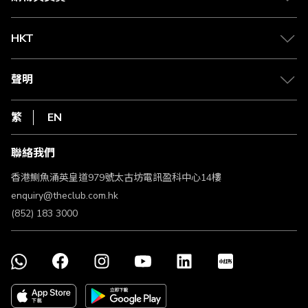
兌換禮遇
物流與配送
Club 積分助手
Club Shopping 商品領取站
HKT
積分兌換
退款政策
csl.
常見問題
1010
聲明
在線客服
網上行
私隱聲明
HKT
繁
EN
使用條款
條款及細則
聯絡我們
不歧視及不騷擾聲明
認可牌照及通告
香港鰂魚涌英皇道979號太古坊電訊盈科中心14樓
enquiry@theclub.com.hk
(852) 183 3000