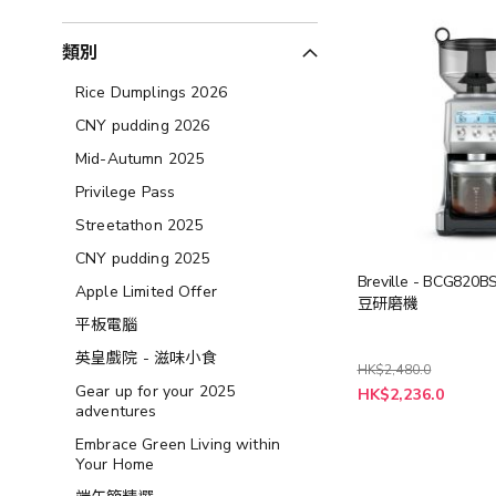
類別
Rice Dumplings 2026
CNY pudding 2026
Mid-Autumn 2025
Privilege Pass
Streetathon 2025
CNY pudding 2025
Breville - BCG820
Apple Limited Offer
豆研磨機
平板電腦
英皇戲院 - 滋味小食
HK$2,480.0
特
Gear up for your 2025
HK$2,236.0
殊
adventures
價
格
Embrace Green Living within
Your Home