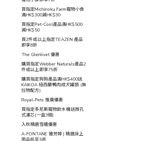
買指定Michinoku Farm寵物小食
滿HK$300減HK$30
買指定Pet-Cool產品滿HK$500
減HK$50
買2件或以上指定TEAZEN 產品
即享8折
The Glenlivet 優惠
購買指定Webber Naturals產品2
件或以上即享75折
購買指定狗狗產品滿HK$400送
KAIKOA 紐西蘭鴨肉成犬罐頭 (無
殻物配方)
Royal-Pets 推廣優惠
買指定多尼斯寵物飲水機送微孔
式濾芯(一盒3個)
入秋精選雪櫃優惠
A-FONTANE 雅芳婷 | 精選床上
用品低至5折