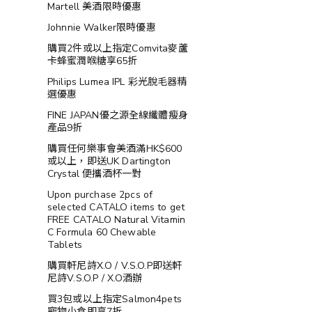
Martell 美酒限時優惠
Johnnie Walker限時優惠
購買2件或以上指定Comvita麥蘆
卡蜂蜜潤喉糖享65折
Philips Lumea IPL 彩光脫毛器精
選優惠
FINE JAPAN優之源全線纖體瘦身
產品9折
購買任何樂事會美酒滿HK$600
或以上，即送UK Dartington
Crystal 便攜酒杯一對
Upon purchase 2pcs of
selected CATALO items to get
FREE CATALO Natural Vitamin
C Formula 60 Chewable
Tablets
購買軒尼詩X.O / V.S.O.P即送軒
尼詩V.S.O.P / X.O酒辦
買3包或以上指定Salmon4pets
寵物小食即享7折