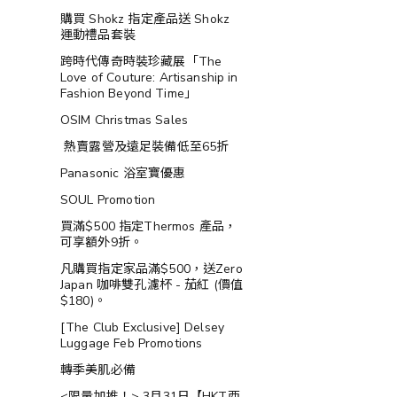
購買 Shokz 指定產品送 Shokz
運動禮品套裝
跨時代傳奇時裝珍藏展「The
Love of Couture: Artisanship in
Fashion Beyond Time」
OSIM Christmas Sales
熱賣露營及遠足裝備低至65折
Panasonic 浴室寶優惠
SOUL Promotion
買滿$500 指定Thermos 產品，
可享額外9折。
凡購買指定家品滿$500，送Zero
Japan 咖啡雙孔濾杯 - 茄紅 (價值
$180)。
[The Club Exclusive] Delsey
Luggage Feb Promotions
轉季美肌必備
<限量加推！> 3月31日【HKT西