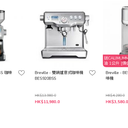
送CALIMU
油 1公升 [價
BSS 咖啡
Breville - 雙鍋爐意式咖啡機
Breville -
BES920BSS
啡機
HK$13,980.0
HK$4,280.0
特
特
HK$11,980.0
HK$3,580.
殊
殊
價
價
格
格