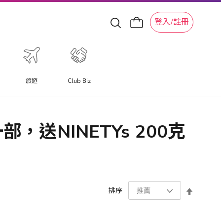
登入/註冊
旅遊
Club Biz
一部，送NINETYs 200克
設
排序
置
降
序