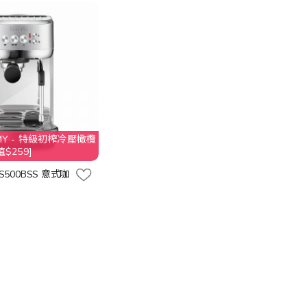
方
向
MMY - 特級初榨冷壓橄欖
值$259]
 BES500BSS 意式咖
0