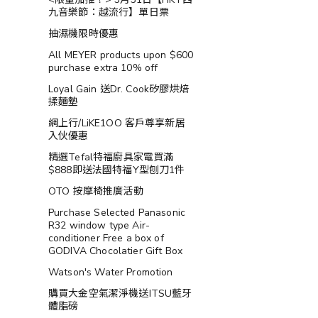
九音樂節：越流行】單日票
抽濕機限時優惠
All MEYER products upon $600
purchase extra 10% off
Loyal Gain 送Dr. Cook矽膠烘焙
揉麵墊
網上行/LiKE1OO 客戶尊享新居
入伙優惠
精選Tefal特福廚具家電買滿
$888即送法國特福Y型刨刀1件
OTO 按摩椅推廣活動
Purchase Selected Panasonic
R32 window type Air-
conditioner Free a box of
GODIVA Chocolatier Gift Box
Watson's Water Promotion
購買大金空氣潔淨機送ITSU藍牙
體脂磅