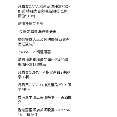
凡購買CATALO產品滿HK$700，
即送 特強大豆卵磷脂顆粒 (1件,
價值$198)
送禮及精品系列
LG 限定雪櫃洗衣機優惠
精選零食大王及其他優質百貨產
品低至5折
Philips TV 精選優惠
購買指定狗狗產品滿HK$400送
總值HK$136禮品
凡購買COMVITA指定產品2件即
享85折
凡購買CATALO指定產品2件，即
享9折。
香港嘉里酒店美酒晚宴 － 美酒推
介
香港嘉里酒店美酒晚宴 - iPhone
14 手機配件