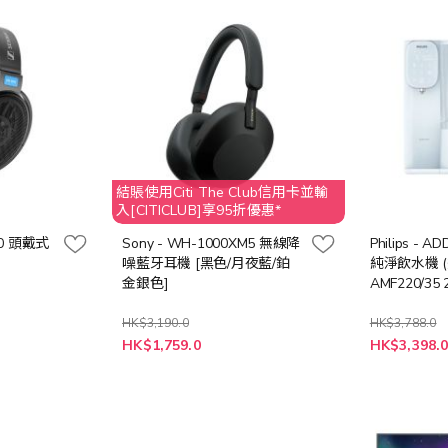
結賬使用Citi The Club信用卡並輸
入[CITICLUB]享95折優惠*
600 頭戴式
Sony - WH-1000XM5 無線降
Philips - 
噪藍牙耳機 [黑色/月夜藍/鉑
純淨飲水機 (送
金銀色]
AMF220/35
扇暖風空氣清
$3388))
HK$3,190.0
HK$3,788.0
特
HK$1,759.0
HK$3,398.
殊
價
格