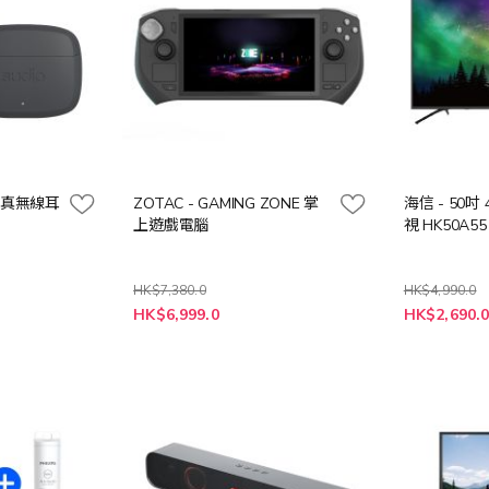
入耳式真無線耳
ZOTAC - GAMING ZONE 掌
海信 - 50吋 
上遊戲電腦
視 HK50A55
HK$7,380.0
HK$4,990.0
特
特
HK$6,999.0
HK$2,690.
殊
殊
價
價
格
格