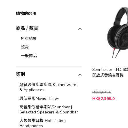
購物的選項
商品 / 獎賞
所有結果
獎賞
一般商品
Sennheiser - HD 
類別
開放式發燒友耳機
聚餐必備廚電廚具 Kitchenware
& Appliances
HK$3,049.0
特
最佳電影Movie Time~
HK$2,399.0
殊
價
高音甜低音準喇叭Soundbar |
格
Selected Speakers & Soundbar
人靚聲甜耳機 Hot-selling
Headphones