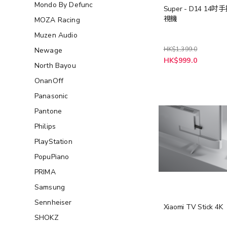
Mondo By Defunc
Super - D14 14
視機
MOZA Racing
Muzen Audio
HK$1,399.0
Newage
特
HK$999.0
殊
North Bayou
價
格
OnanOff
Panasonic
Pantone
Philips
PlayStation
PopuPiano
PRIMA
Samsung
Sennheiser
Xiaomi TV Stick 4K
SHOKZ