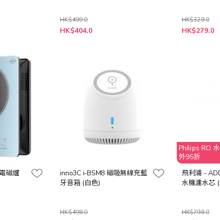
HK$499.0
HK$329.0
特
特
HK$404.0
HK$279.0
殊
殊
價
價
格
格
Philips 
外95折
能電磁爐
inno3C i-BSM8 磁吸無線充藍
飛利浦 - AD
牙音箱 (白色)
水機濾水芯 (
HK$498.0
HK$798.0