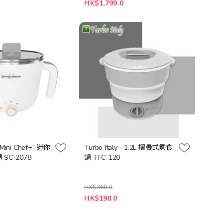
HK$1,799.0
“Mini Chef+” 迷你
Turbo Italy - 1.2L 摺疊式煮食
SC-2078
鍋 TFC-120
HK$368.0
特
HK$198.0
殊
價
格