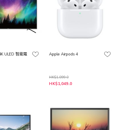
4K ULED 智能電
Apple Airpods 4
HK$1,099.0
特
0
HK$1,049.0
殊
價
格