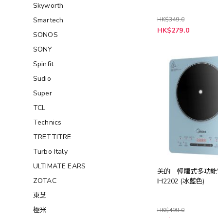
Skyworth
Smartech
HK$349.0
特
HK$279.0
SONOS
殊
價
格
SONY
Spinfit
Sudio
Super
TCL
Technics
TRETTITRE
Turbo Italy
ULTIMATE EARS
美的 - 輕觸式多功
ZOTAC
IH2202 (冰藍色)
東芝
極米
HK$499.0