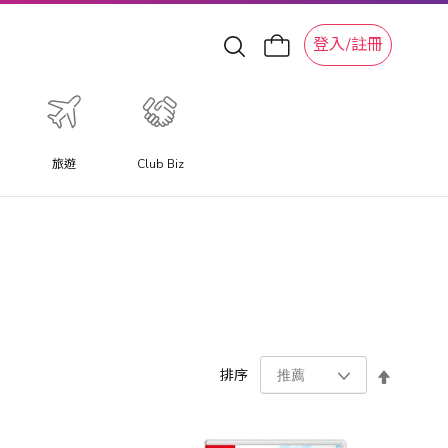
登入/註冊
旅遊
Club Biz
設
排序
置
降
序
方