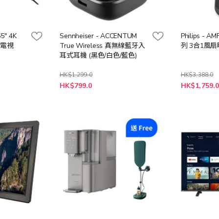
5" 4K
Sennheiser - ACCENTUM
Philips - A
智能電視
True Wireless 真無線藍牙入
列 3合1風
耳式耳機 (黑色/白色/藍色)
HK$1,299.0
HK$3,388.0
特
HK$799.0
HK$1,759.
殊
價
格