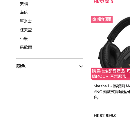
特
HK$360.0
安橋
殊
價
海信
格
組合優惠
摩米士
任天堂
小米
馬歇爾
顏色
購買指定影音產品, 
購MOOV 音樂服務
Marshall - 馬歇爾 Moni
ANC 頭戴式降噪藍牙
色)
HK$2,999.0