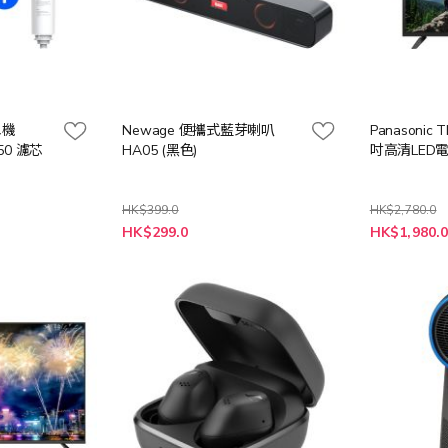
水機
Newage 便攜式藍芽喇叭
Panasonic 
50 濾芯
HA05 (黑色)
吋高清LED電視
HK$399.0
HK$2,780.0
特
特
HK$299.0
HK$1,980.
殊
殊
價
價
格
格