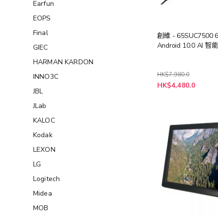
Earfun
EOPS
Final
創維 - 65SUC7500 6
Android 10.0 AI 
GIEC
HARMAN KARDON
HK$7,980.0
INNO3C
特
HK$4,480.0
殊
JBL
價
格
JLab
KALOC
Kodak
LEXON
LG
Logitech
Midea
MOB