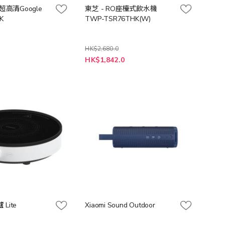
超高清Google
東芝 - RO座檯式飲水機
K
TWP-TSR76THK(W)
HK$2,680.0
特
0
HK$1,842.0
殊
價
格
 Lite
Xiaomi Sound Outdoor