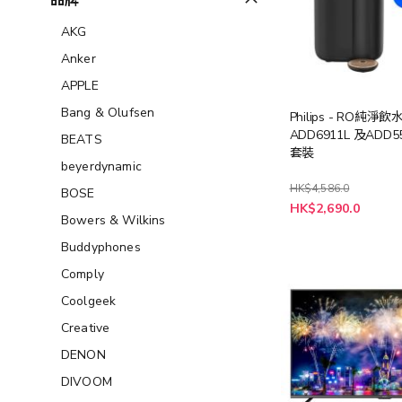
品牌
AKG
Anker
APPLE
Bang & Olufsen
Philips - RO純淨飲
ADD6911L 及ADD5
BEATS
套裝
beyerdynamic
HK$4,586.0
BOSE
特
HK$2,690.0
殊
Bowers & Wilkins
價
格
Buddyphones
Comply
Coolgeek
Creative
DENON
DIVOOM