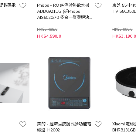
吋手提數碼電
Philips - RO 純淨冷熱飲水機
東芝 55寸4K
ADD6921DG (送Philips
TV 55C350L
AIS6020/70 多合一熨燙解決
方案 (價值: $2698))
HK$5,488.0
HK$5,990.0
特
特
HK$4,590.0
HK$3,190.
殊
殊
價
價
格
格
美的 - 經濟型按鍵式多功能電
Xiaomi 電磁爐
磁爐 IH2002
BHR8131GB