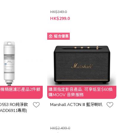
HK$349.0
HK$299.0
組合優惠
RO 水機精選濾芯產品2件額
購買指定影音產品, 可享低至$60換
購MOOV 音樂服務
D553 RO純淨飲
Marshall ACTON III 藍牙喇叭
ADD6911專用)
HK$2,499.0