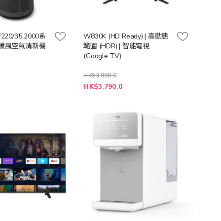
MF220/35 2000系
W830K (HD Ready) | 高動態
扇暖風空氣清新機
範圍 (HDR) | 智能電視
(Google TV)
HK$3,990.0
特
0
HK$3,790.0
殊
價
格