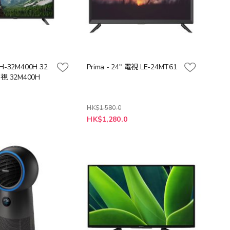
TH-32M400H 32
Prima - 24" 電視 LE-24MT61
 32M400H
HK$1,580.0
特
0
HK$1,280.0
殊
價
格