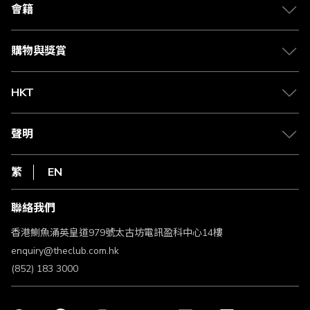
合作夥伴
會籍
Citi The Club 信用卡
會籍及專屬禮遇
媒體中心
賺取積分
購物與獎賞
兌換禮遇
物流與配送
Club 積分助手
Club Shopping 商品領取站
HKT
積分兌換
退款政策
csl.
常見問題
1010
聲明
在線客服
網上行
私隱聲明
HKT
繁
EN
使用條款
條款及細則
聯絡我們
不歧視及不騷擾聲明
認可牌照及通告
香港鰂魚涌英皇道979號太古坊電訊盈科中心14樓
enquiry@theclub.com.hk
(852) 183 3000