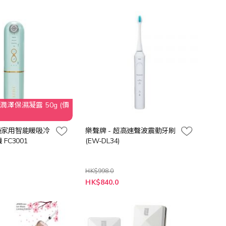
恆時潤澤保濕凝露 50g (價
樂聲牌 - 超高速聲波震動牙刷
FC3001
(EW-DL34)
HK$998.0
特
HK$840.0
殊
價
格