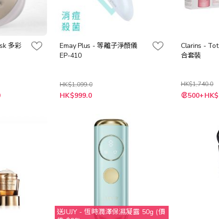
Mask 多彩
Emay Plus - 等離子淨顏儀
Clarins - To
EP-410
合套裝
HK$1,740.0
HK$1,099.0
特
特
0
HK$999.0
500+HK$
殊
殊
價
價
格
格
送JUJY - 恆時潤澤保濕凝露 50g (價