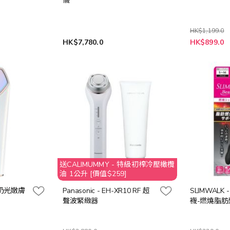
儀
HK$1,199.0
特
HK$7,780.0
HK$899.0
殊
價
格
送CALIMUMMY - 特級初榨冷壓橄欖
油 1公升 [價值$259]
 牛奶光嫩膚
Panasonic - EH-XR10 RF 超
SLIMWALK
聲波緊緻器
襪-燃燒脂肪型