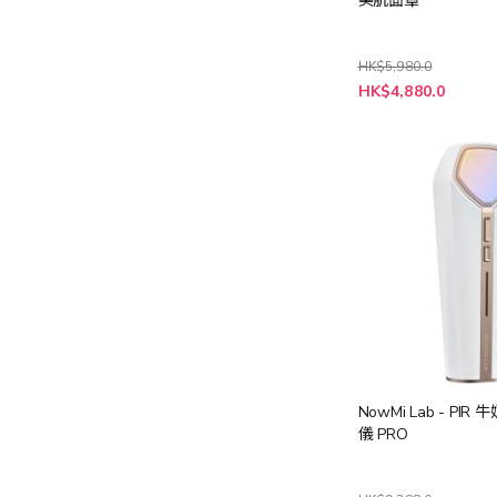
美肌面罩
HK$5,980.0
特
HK$4,880.0
殊
價
格
NowMi Lab - PIR
儀 PRO