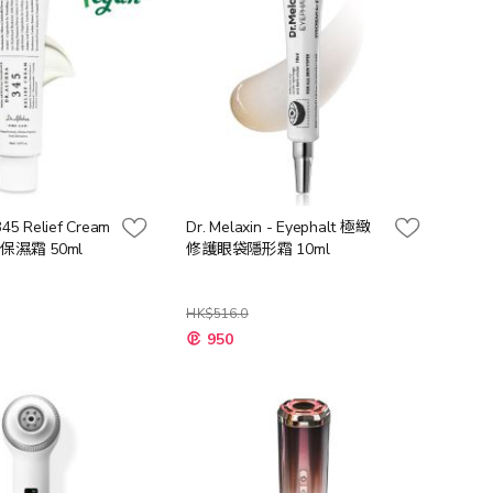
345 Relief Cream
Dr. Melaxin - Eyephalt 極緻
保濕霜 50ml
修護眼袋隱形霜 10ml
HK$516.0
特
950
殊
價
格