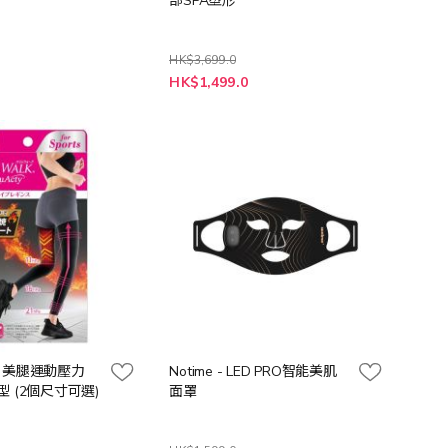
部SPA塑形
HK$3,699.0
特
HK$1,499.0
殊
價
格
 - 美腿運動壓力
Notime - LED PRO智能美肌
 (2個尺寸可選)
面罩