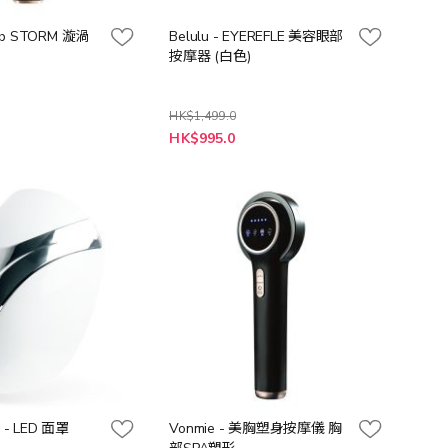
ab STORM 漩渦
Belulu - EYEREFLE 美容眼部
按摩器 (白色)
HK$1,499.0
特
0
HK$995.0
殊
價
格
y - LED 面罩
Vonmie - 美胸塑身按摩儀 胸