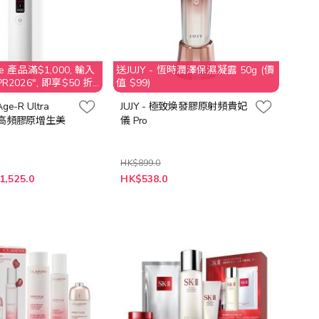
e 產品滿$1,000, 輸入
送JUJY - 恆時潤澤保濕凝露 50g (價
2026", 即享$50 折
值 $99)
Age-R Ultra
JUJY - 極致煥發膠原射頻貴妃
68 高頻膠原增生美
儀 Pro
HK$899.0
特
1,525.0
HK$538.0
殊
價
格