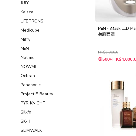
JUJY
Kaisca
LIFETRONS
MiiN - iMask LED 
Medicube
美肌面罩
Miffy
MiiN
HK$5,980.0
Notime
特
500+HK$4,000.
殊
價
NOWMI
格
Oclean
Panasonic
Project E Beauty
PYR KNIGHT
Silk'n
SK-II
SLIMWALK