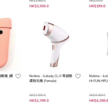
HK$3,880.0
HK$239.0
特
HK$2,350.0
HK$199.0
殊
價
格
美眼儀 (椰
Notime - Icelady CL-0 零感嫩
Notime - Ice
膚脫毛機 (Female)
HI-FUN HI
HK$2,999.0
HK$4,999.0
特
特
HK$1,799.0
HK$4,399.
殊
殊
價
價