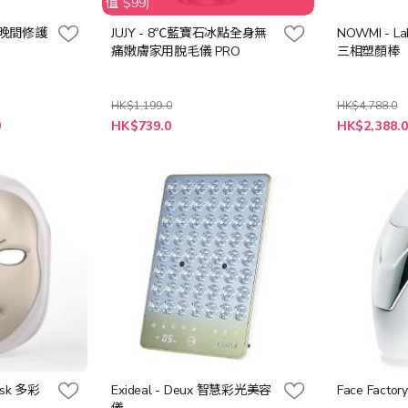
值 $99)
 升級晚間修護
JUJY - 8℃藍寶石冰點全身無
NOWMI - L
痛嫩膚家用脫毛儀 PRO
三相塑顏棒
HK$1,199.0
HK$4,788.0
特
特
0
HK$739.0
HK$2,388.
殊
殊
價
價
格
格
Mask 多彩
Exideal - Deux 智慧彩光美容
Face Factor