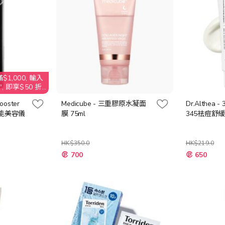
$1,000, 輸入
, 即享$50 折
ooster
Medicube - 三重膠原水凝面
Dr.Althea - 
功能美容儀
膜 75ml
345祛痘舒緩
HK$350.0
HK$219.0
特
特
700
650
殊
殊
價
價
格
格