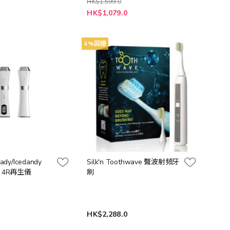
HK$1,599.0
特
HK$1,079.0
殊
價
格
4%回贈
lady/Icedandy
Silk'n Toothwave 聲波射頻牙
FU 4R再生儀
刷
0
HK$2,288.0