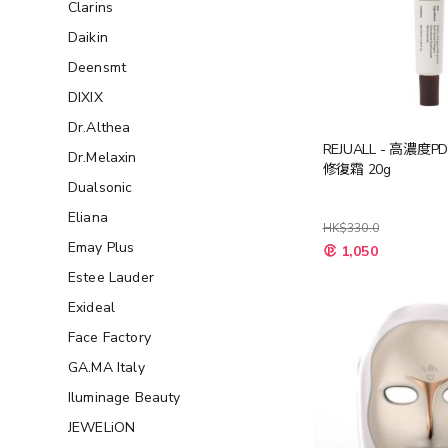
Clarins
Daikin
Deensmt
DIXIX
Dr.Althea
REJUALL - 高濃度
Dr.Melaxin
修復霜 20g
Dualsonic
Eliana
HK$330.0
特
Emay Plus
1,050
殊
價
Estee Lauder
格
Exideal
Face Factory
GA.MA Italy
Iluminage Beauty
JEWELiON