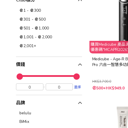
Club積分
1
-
300
301
-
500
501
-
1,000
1,001
-
2,000
購買Medicube 產品滿
2,001
+
優惠碼"MCAPR2026"
扣
Medicube - Age-R B
價錢
Pro 六合一智慧多
HK$3,700.0
-
選擇
500+HK$949.0
品牌
belulu
BiMix