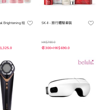
tal Brightening 组
SK-II - 旅行體驗套裝
HK$780.0
特
1,325.0
300+HK$690.0
殊
價
格