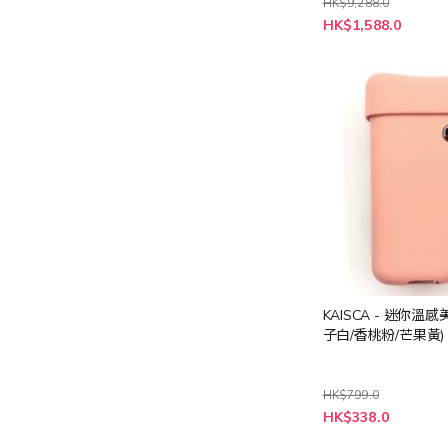
HK$9,288.0
特
HK$1,588.0
殊
價
格
KAISCA - 迷你溫感
子白/香桃粉/芒果黃)
HK$799.0
HK$338.0