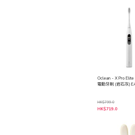
Oclean - X Pro El
電動牙刷 (岩石灰) EA
HK$799.0
特
HK$719.0
殊
價
格