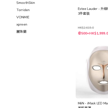
SmoothSkin
Estee Lauder -
Torriden
3件套裝
VONMIE
xpreen
HK$2,615.0
麗珠蘭
特
500+HK$1,999.
殊
價
格
MiiN - iMask LED 