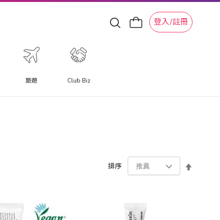
登入/註冊
旅遊
Club Biz
設
排序
置
降
序
方
向