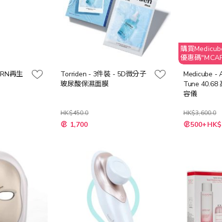
購買Medicub
優惠碼"MCAPR
扣
PDRN再生
Torriden - 3件裝 - 5D微分子
Medicube - 
玻尿酸保濕面膜
Tune 40.
容儀
HK$450.0
HK$3,600.0
特
特
1,700
500+HK$
殊
殊
價
價
格
格