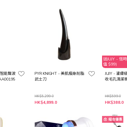
格
格
送JUJY - 
值 $99)
ite 智能聲波
PYR KNIGHT - 美肌瘦身削脂
JUJY - 灌膚級家用智能暖吸冷
A00195
武士刀
收毛孔清潔機 
HK$5,299.0
HK$599.0
特
特
HK$4,899.0
HK$388.0
殊
殊
價
價
格
格
組合優惠