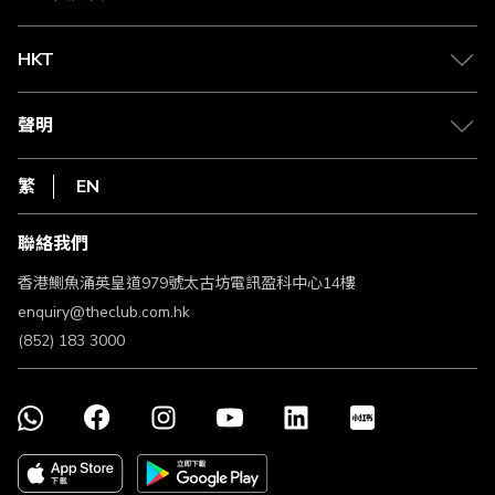
兌換禮遇
物流與配送
Club 積分助手
Club Shopping 商品領取站
HKT
積分兌換
退款政策
csl.
常見問題
1010
聲明
在線客服
網上行
私隱聲明
HKT
繁
EN
使用條款
條款及細則
聯絡我們
不歧視及不騷擾聲明
認可牌照及通告
香港鰂魚涌英皇道979號太古坊電訊盈科中心14樓
enquiry@theclub.com.hk
(852) 183 3000