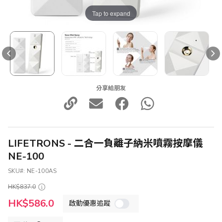
Tap to expand
分享給朋友
LIFETRONS - 二合一負離子納米噴霧按摩儀
NE-100
SKU
NE-100AS
HK$837.0
特
HK$586.0
啟動優惠追蹤
殊
價