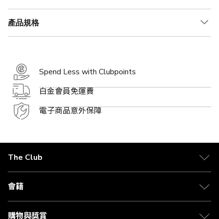
產品規格
Spend Less with Clubpoints
白金會員免運費
電子商品意外保障
The Club
關於 The Club
合作夥伴
會籍
Citi The Club 信用卡
會籍及專屬禮遇
媒體中心
賺取積分
購物與獎賞