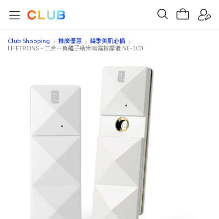
Club Shopping
推廣優惠
轉季美肌必備
LIFETRONS - 二合一負離子納米噴霧按摩儀 NE-100
Skip
Skip
to
to
the
the
end
beginning
of
of
the
the
images
images
gallery
gallery