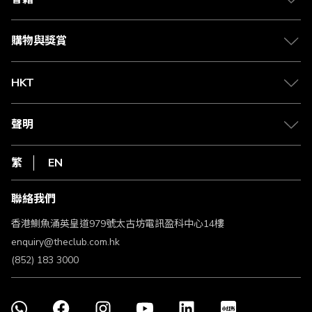
Citi The Club 信用卡
會籍及專屬禮遇
媒體中心
賺取積分
購物與獎賞
兌換禮遇
物流與配送
Club 積分助手
Club Shopping 商品領取站
HKT
積分兌換
退款政策
csl.
常見問題
1010
聲明
在線客服
網上行
私隱聲明
HKT
繁
EN
使用條款
條款及細則
聯絡我們
不歧視及不騷擾聲明
認可牌照及通告
香港鰂魚涌英皇道979號太古坊電訊盈科中心14樓
enquiry@theclub.com.hk
(852) 183 3000