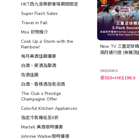
HKT西九音樂節會場期間限定
Super Flash Sales
Travel in Fall
Mox 好物推介
Cook Up a Storm with the
Now TV 三重足球
Rainbow!
個月通行證 (無機頂
每月美酒佳餚優惠
白酒、果酒及甜酒
HK$308.0
佐酒佳餚
特
550+HK$198.0
殊
白酒、香檳酒及氣泡酒
價
格
The Club x Prestige
Champagne Offer
Colorful Kitchen Appliances
指定冷氣機低至6折
Martell 美酒限時優惠
Johnnie Walker限時優惠