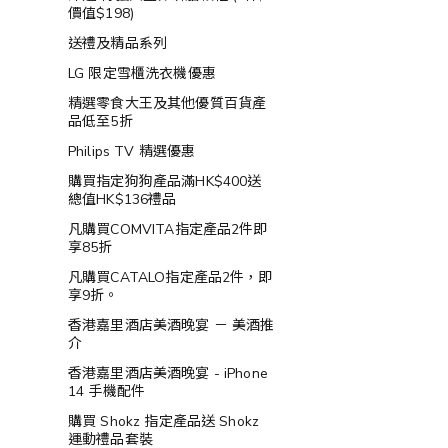
價值$198)
送禮及精品系列
LG 限定雪櫃洗衣機優惠
精選零食大王及其他優質百貨產
品低至5折
Philips TV 精選優惠
購買指定狗狗產品滿HK$400送
總值HK$136禮品
凡購買COMVITA指定產品2件即
享85折
凡購買CATALO指定產品2件，即
享9折。
香港嘉里酒店美酒晚宴 － 美酒推
介
香港嘉里酒店美酒晚宴 - iPhone
14 手機配件
購買 Shokz 指定產品送 Shokz
運動禮品套裝