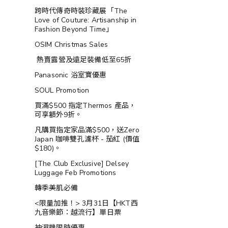
跨時代傳奇時裝珍藏展「The
Love of Couture: Artisanship in
Fashion Beyond Time」
OSIM Christmas Sales
熱賣露營及遠足裝備低至65折
Panasonic 浴室寶優惠
SOUL Promotion
買滿$500 指定Thermos 產品，
可享額外9折。
凡購買指定家品滿$500，送Zero
Japan 咖啡雙孔濾杯 - 茄紅 (價值
$180)。
[The Club Exclusive] Delsey
Luggage Feb Promotions
轉季美肌必備
<限量加推！> 3月31日【HKT西
九音樂節：越流行】單日票
抽濕機限時優惠