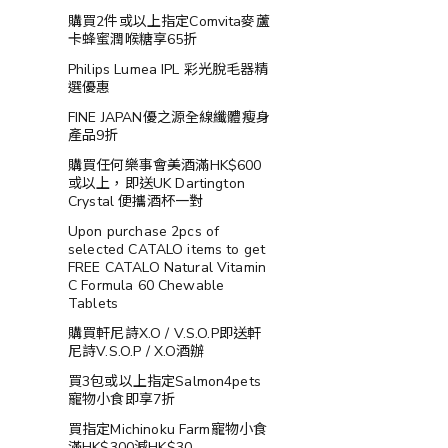
購買2件或以上指定Comvita麥蘆
卡蜂蜜潤喉糖享65折
Philips Lumea IPL 彩光脫毛器精
選優惠
FINE JAPAN優之源全線纖體瘦身
產品9折
購買任何樂事會美酒滿HK$600
或以上，即送UK Dartington
Crystal 便攜酒杯一對
Upon purchase 2pcs of
selected CATALO items to get
FREE CATALO Natural Vitamin
C Formula 60 Chewable
Tablets
購買軒尼詩X.O / V.S.O.P即送軒
尼詩V.S.O.P / X.O酒辦
買3包或以上指定Salmon4pets
寵物小食即享7折
買指定Michinoku Farm寵物小食
滿HK$300減HK$30