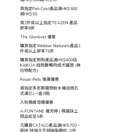
買指定Pet-Cool產品滿HK$500
減HK$50
買2件或以上指定TEAZEN 產品
即享8折
The Glenlivet 優惠
購買指定Webber Naturals產品2
件或以上即享75折
購買指定狗狗產品滿HK$400送
KAIKOA 紐西蘭鴨肉成犬罐頭 (無
殻物配方)
Royal-Pets 推廣優惠
買指定多尼斯寵物飲水機送微孔
式濾芯(一盒3個)
入秋精選雪櫃優惠
A-FONTANE 雅芳婷 | 精選床上
用品低至5折
凡購買CATALO產品滿HK$700，
即送 特強大豆卵磷脂顆粒 (1件,