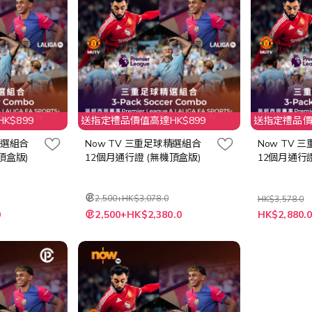
K$899
送指定禮品價值高達HK$899
送指定禮品價值
精選組合
Now TV 三重足球精選組合
Now TV 
頂盒版)
12個月通行證 (無機頂盒版)
12個月通行證
2,500+HK$3,078.0
HK$3,578.0
特
特
0
2,500+HK$2,380.0
HK$2,880.
殊
殊
價
價
格
格