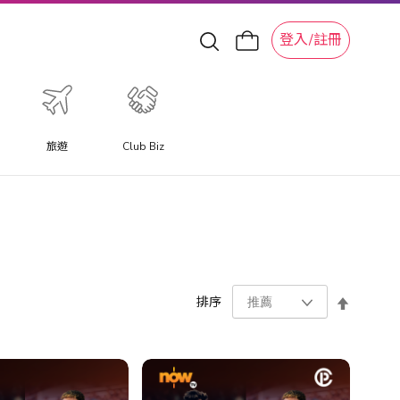
登入/註冊
旅遊
Club Biz
設
排序
置
降
序
方
向