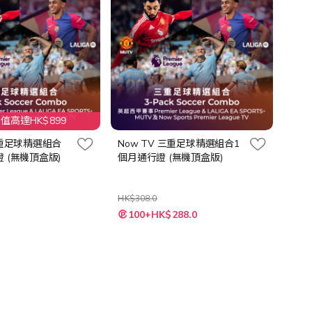
高達HK$899
三重足球精選組合
Now TV 三重足球精選組合1
 (無機頂盒版)
個月通行證 (無機頂盒版)
HK$308.0
特
0
100+HK$288.0
殊
價
格