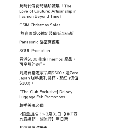
跨時代傳奇時裝珍藏展「The
Love of Couture: Artisanship in
Fashion Beyond Time」
OSIM Christmas Sales
熱賣露營及遠足裝備低至65折
Panasonic 浴室寶優惠
SOUL Promotion
買滿$500 指定Thermos 產品，
可享額外9折。
凡購買指定家品滿$500，送Zero
Japan 咖啡雙孔濾杯 - 茄紅 (價值
$180)。
[The Club Exclusive] Delsey
Luggage Feb Promotions
轉季美肌必備
<限量加推！> 3月31日【HKT西
九音樂節：越流行】單日票
抽濕機限時優惠