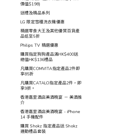
價值$198)
送禮及精品系列
LG 限定雪櫃洗衣機優惠
精選零食大王及其他優質百貨產
品低至5折
Philips TV 精選優惠
購買指定狗狗產品滿HK$400送
總值HK$136禮品
凡購買COMVITA指定產品2件即
享85折
凡購買CATALO指定產品2件，即
享9折。
香港嘉里酒店美酒晚宴 － 美酒推
介
香港嘉里酒店美酒晚宴 - iPhone
14 手機配件
購買 Shokz 指定產品送 Shokz
運動禮品套裝