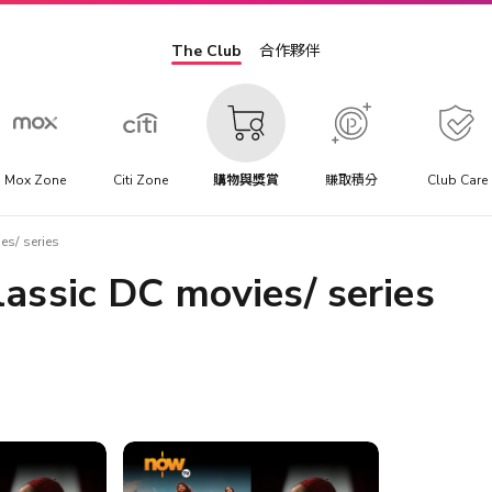
The Club
合作夥伴
Mox Zone
Citi Zone
購物與獎賞
賺取積分
Club Care
s/ series
assic DC movies/ series