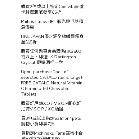
購買2件或以上指定Comvita麥蘆
卡蜂蜜潤喉糖享65折
Philips Lumea IPL 彩光脫毛器精
選優惠
FINE JAPAN優之源全線纖體瘦身
產品9折
購買任何樂事會美酒滿HK$600
或以上，即送UK Dartington
Crystal 便攜酒杯一對
Upon purchase 2pcs of
selected CATALO items to get
FREE CATALO Natural Vitamin
C Formula 60 Chewable
Tablets
購買軒尼詩X.O / V.S.O.P即送軒
尼詩V.S.O.P / X.O酒辦
買3包或以上指定Salmon4pets
寵物小食即享7折
買指定Michinoku Farm寵物小食
滿HK$300減HK$30