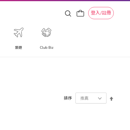
登入/註冊
旅遊
Club Biz
設
排序
置
降
序
方
向