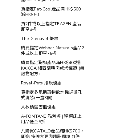
買指定Pet-Cool產品滿HK$500
減HK$50
買2件或以上指定TEAZEN 產品
即享8折
The Glenlivet 優惠
購買指定Webber Naturals產品2
件或以上即享75折
購買指定狗狗產品滿HK$400送
KAIKOA 紐西蘭鴨肉成犬罐頭 (無
殻物配方)
Royal-Pets 推廣優惠
買指定多尼斯寵物飲水機送微孔
式濾芯(一盒3個)
入秋精選雪櫃優惠
A-FONTANE 雅芳婷 | 精選床上
用品低至5折
凡購買CATALO產品滿HK$700，
即送 特強大豆卵磷脂顆粒 (1件,