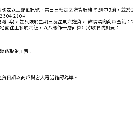
8號或以上颱風訊號，當日已預定之送貨服務將即時取消，並於
4 2104
 馬灣..等)，並只限於星期三及星期六送貨， 詳情請向商戶查詢：23
地面往上多於六級，以八級作一層計算）將收取附加費：
將收取附加費：
送貨日期以商戶與客人電話確認為準。