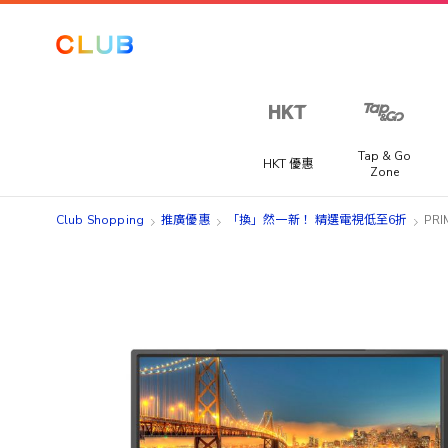
Tap & Go
HKT 優惠
Zone
Club Shopping
推廣優惠
「換」然一新！ 精選電視低至6折
PRI
Skip
Skip
to
to
the
the
end
beginning
of
of
the
the
images
images
gallery
gallery