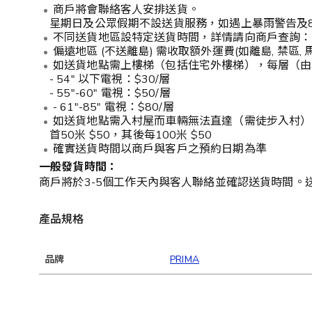
商戶將會聯絡客人安排送貨。
星期日及公眾假期不設送貨服務，如遇上暴雨警告及
不同送貨地區設特定送貨時間，詳情請向商戶查詢：230
偏遠地區 (不送離島) 需收取額外運費(如離島, 禁區,
如送貨地點需上樓梯（包括住宅外樓梯），每層（由
- 54" 以下電視：$30/層
- 55"-60" 電視：$50/層
- 61"-85" 電視：$80/層
如送貨地點需入村屋而車輛無法直達（需徒步入村）
首50米 $50，其後每100米 $50
確實送貨時間以商戶與客戶之預約日期為準
一般發貨時間：
商戶將於3-5個工作天內與客人聯絡並確認送貨時間。
產品規格
品牌
PRIMA