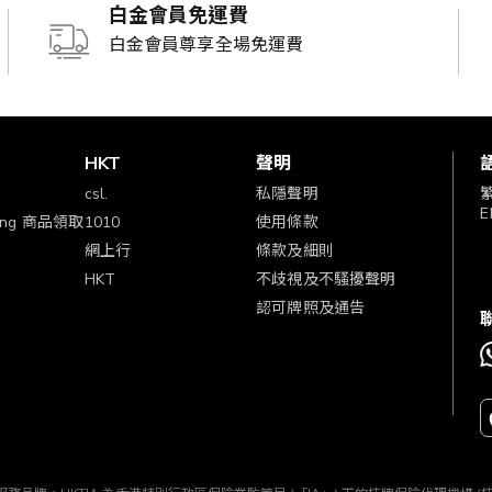
白金會員免運費
白金會員尊享全場免運費
賞
HKT
聲明
csl.
私隱聲明
E
ping 商品領取
1010
使用條款
網上行
條款及細則
HKT
不歧視及不騷擾聲明
認可牌照及通告