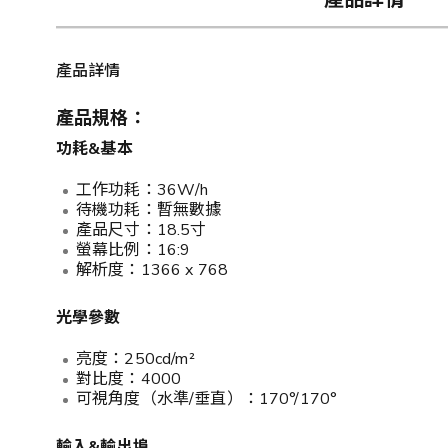
產品詳情
產品規格：
功耗&基本
工作功耗：36W/h
待機功耗：暫無數據
產品尺寸：18.5寸
螢幕比例：16:9
解析度：1366 x 768
光學參數
亮度：250cd/m²
對比度：4000
可視角度（水準/垂直）：170°/170°
輸入&輸出埠