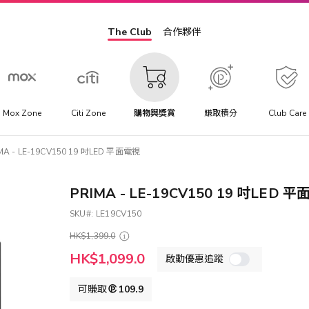
The Club
合作夥伴
Mox Zone
Citi Zone
購物與獎賞
賺取積分
Club Care
MA - LE-19CV150 19 吋LED 平面電視
PRIMA - LE-19CV150 19 吋LED 
SKU
LE19CV150
HK$1,399.0
特
HK$1,099.0
啟動優惠追蹤
殊
價
格
可賺取
109.9