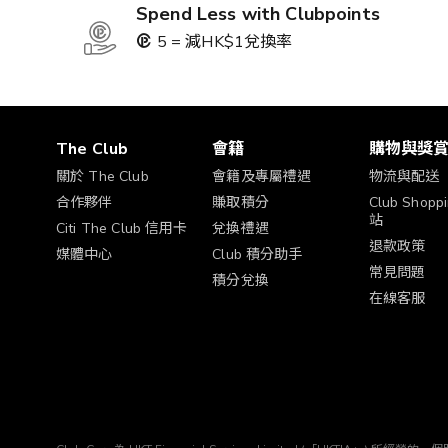
Spend Less with Clubpoints
5 = 減HK$1兌換率
The Club
會籍
購物與獎
關於 The Club
會籍及專屬禮遇
物流與配送
合作夥伴
賺取積分
Club Shop
站
Citi The Club 信用卡
兌換禮遇
退款政策
媒體中心
Club 積分助手
常見問題
積分兌換
在線客服