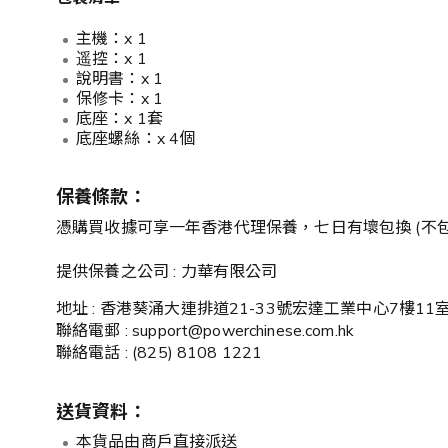
主機：x 1
遥控：x 1
說明書：x 1
保修卡：x 1
底座：x 1套
底座螺絲：x 4個
保養條款：
憑購買收據可享一年香港代理保養，七日有壞包換 (不
提供保養之公司 : 力華有限公司
地址 : 香港葵涌大連排道21-33號宏達工業中心7樓11
聯絡電郵 : support@powerchinese.com.hk
聯絡電話 : (825) 8108 1221
送貨資料：
本貨品由商戶直接派送