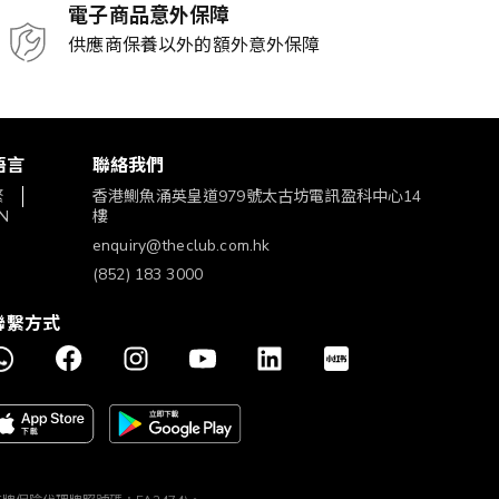
電子商品意外保障
供應商保養以外的額外意外保障
語言
聯絡我們
繁
香港鰂魚涌英皇道979號太古坊電訊盈科中心14
N
樓
enquiry@theclub.com.hk
(852) 183 3000
聯繫方式