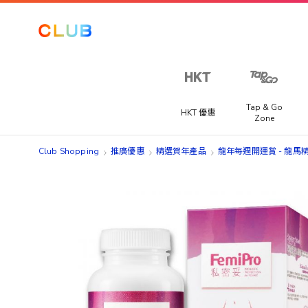
Tap & Go
HKT 優惠
Zone
Club Shopping
推廣優惠
精選賀年產品
龍年每週開運賞​ - 龍馬精
Skip
Skip
to
to
the
the
end
beginning
of
of
the
the
images
images
gallery
gallery