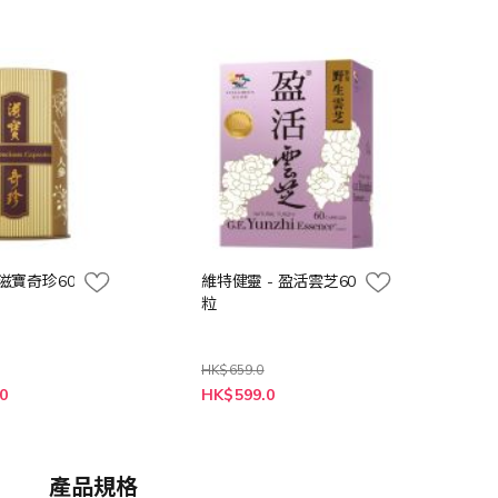
 滋寶奇珍60
維特健靈 - 盈活雲芝60
粒
HK$659.0
特
0
HK$599.0
殊
價
格
產品規格