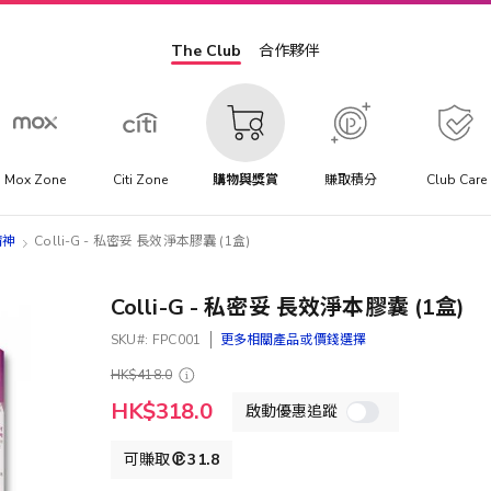
The Club
合作夥伴
Mox Zone
Citi Zone
購物與獎賞
賺取積分
Club Care
神​
Colli-G - 私密妥 長效淨本膠囊 (1盒)
Colli-G - 私密妥 長效淨本膠囊 (1盒)
SKU
FPC001
更多相關產品或價錢選擇
HK$418.0
特
HK$318.0
啟動優惠追蹤
殊
價
格
可賺取
31.8