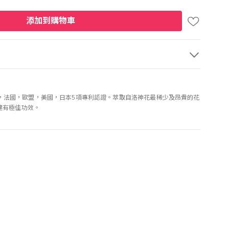
添加到購物車
全球，法國，歐盟，美國，日本5項專利認證。萃取自洛神花最稀少及昂貴的花
健有極佳功效。