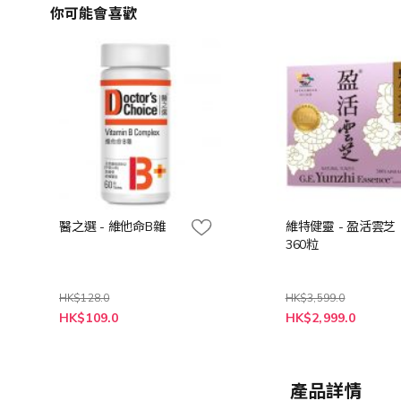
你可能會喜歡
醫之選 - 維他命B雜
維特健靈 - 盈活雲芝
360粒
HK$128.0
HK$3,599.0
特
特
HK$109.0
HK$2,999.0
殊
殊
價
價
格
格
產品詳情