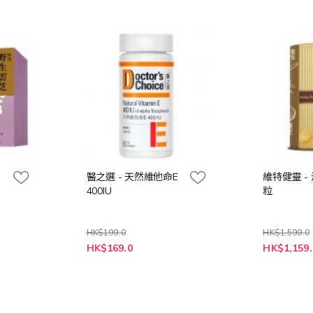
醫之選 - 天然維他命E
維特健靈 -
400IU
粒
HK$199.0
HK$1,599.0
特
特
HK$169.0
HK$1,159.
殊
殊
價
價
格
格