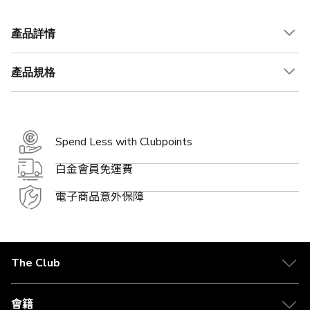
價
價
格
格
產品詳情
產品規格
Spend Less with Clubpoints
白金會員免運費
電子商品意外保障
The Club
關於 The Club
合作夥伴
會籍