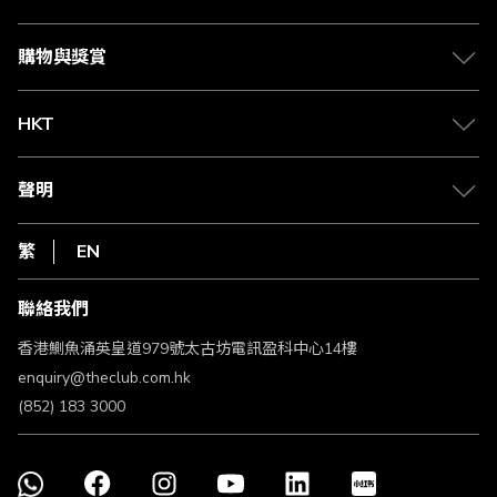
Citi The Club 信用卡
會籍及專屬禮遇
媒體中心
賺取積分
購物與獎賞
兌換禮遇
物流與配送
Club 積分助手
Club Shopping 商品領取站
HKT
積分兌換
退款政策
csl.
常見問題
1010
聲明
在線客服
網上行
私隱聲明
HKT
繁
EN
使用條款
條款及細則
聯絡我們
不歧視及不騷擾聲明
認可牌照及通告
香港鰂魚涌英皇道979號太古坊電訊盈科中心14樓
enquiry@theclub.com.hk
(852) 183 3000