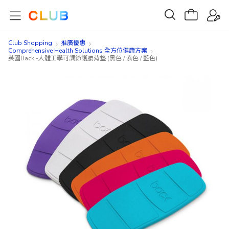
Club Shopping
推廣優惠
Comprehensive Health Solutions 全方位健康方案
英國Back -人體工學可調節護腰背墊 (黑色 / 紫色 / 藍色)
Skip
Skip
to
to
the
the
end
beginning
of
of
the
the
images
images
gallery
gallery