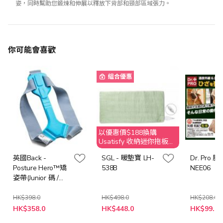
姿，同時幫助您鍛煉和伸展以釋放下背部和頸部區域張力。
你可能會喜歡
組合優惠
以優惠價$188換購
Usatisfy 收納迷你拖板
(原價$269)
英國Back -
SGL - 暖墊寶 LH-
Dr. Pro
Posture Hero™矯
538B
NEE06
姿帶(Junior 碼 /
S/M 碼/ L 碼)
HK$398.0
HK$498.0
HK$208.0
特
特
HK$358.0
HK$448.0
HK$99.0
殊
殊