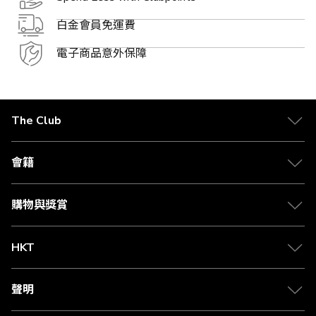
白金會員免運費
電子商品意外保障
The Club
關於 The Club
合作夥伴
會籍
Citi The Club 信用卡
會籍及專屬禮遇
媒體中心
賺取積分
購物與獎賞
兌換禮遇
物流與配送
Club 積分助手
Club Shopping 商品領取站
HKT
積分兌換
退款政策
csl.
常見問題
1010
聲明
在線客服
網上行
私隱聲明