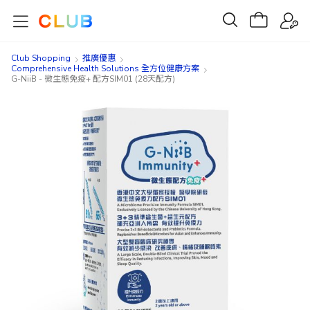
Club Shopping
推廣優惠
Comprehensive Health Solutions 全方位健康方案
G-NiiB - 微生態免疫+ 配方SIM01 (28天配方)
Skip
Skip
to
to
the
the
end
beginning
of
of
the
the
images
images
gallery
gallery