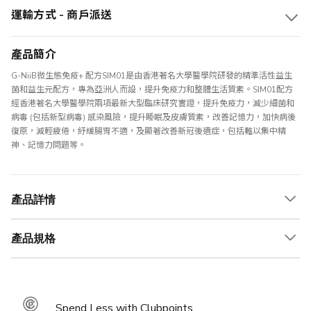
運輸方式 - 商戶派送
產品簡介
G-NiiB微生態免疫+ 配方SIM01是由香港著名大學醫學院研發的精準活性益生
菌和益生元配方，專為亞洲人而設，提升免疫力和整體生活質素。SIM01配方
經香港著名大學醫學院兩項最新大型臨床研究實證，提升免疫力，減少細菌和
病毒 (包括新型病毒) 感染風險，提升睡眠及皮膚質素，改善記憶力，加快病後
復原，減輕疲倦，紓緩腸胃不適，及顯著改善新冠後遺症，包括難以集中精
神、記憶力問題等。
產品詳情
產品規格
Spend Less with Clubpoints