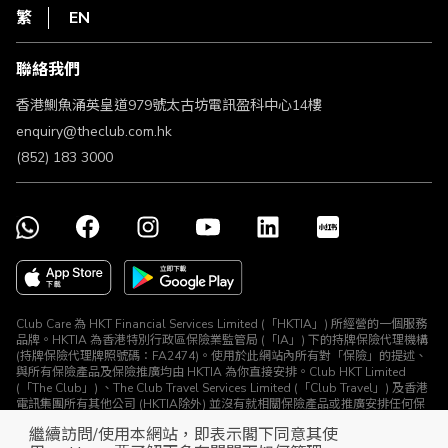
HKT
繁
EN
使用條款
條款及細則
聯絡我們
不歧視及不騷擾聲明
認可牌照及通告
香港鰂魚涌英皇道979號太古坊電訊盈科中心14樓
enquiry@theclub.com.hk
(852) 183 3000
Club Care 為 HKT Financial Services Limited (「HKTIA」) 所經營的一個服務
品牌。HKTIA 為香港特別行政區保險業監管局 (「IA」) 下的持牌保險代理機構
(持牌保險代理牌照號碼：FA2474)。使用於此網站內所有對「保險」的提述、
與所有保險產品及保險推廣均由 HKTIA 為你直接安排。Club HKT Limited
(「The Club」) 、The Club Travel Services Limited (「Club Travel」) 及香港
電訊集團所有其他公司 (HKTIA除外) 並沒有就相關保險產品或推廣安排任何保
險合約或進行其他受規管活動 (定義見《保險業條例》)。
繼續訪問/使用本網站，即表示閣下同意其使
© The Club 2026. 保留所有權利