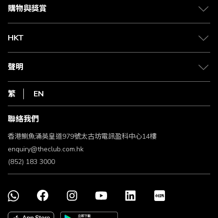
媒體中心
賺取積分
購物與獎賞
兌換禮遇
物流與配送
Club 積分助手
Club Shopping 商品領取站
HKT
積分兌換
退款政策
csl.
常見問題
1010
聲明
在線客服
網上行
私隱聲明
HKT
繁
EN
使用條款
條款及細則
聯絡我們
不歧視及不騷擾聲明
認可牌照及通告
香港鰂魚涌英皇道979號太古坊電訊盈科中心14樓
enquiry@theclub.com.hk
(852) 183 3000