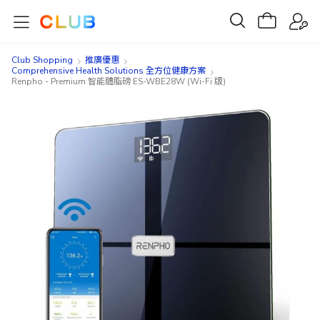
Club Shopping
推廣優惠
Comprehensive Health Solutions 全方位健康方案
Renpho - Premium 智能體脂磅 ES-WBE28W (Wi-Fi 版)
Skip
Skip
to
to
the
the
end
beginning
of
of
the
the
images
images
gallery
gallery