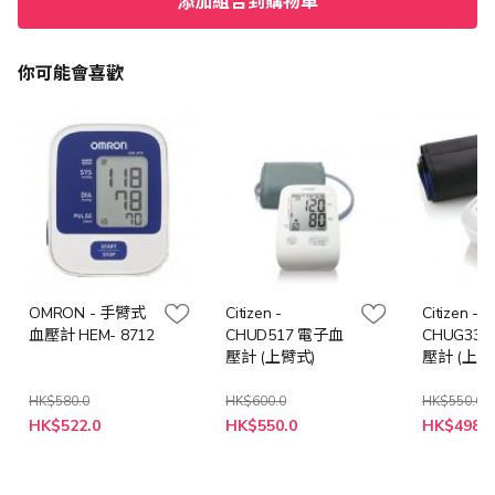
添加組合到購物車
你可能會喜歡
OMRON - 手臂式
Citizen -
Citizen -
血壓計 HEM- 8712
CHUD517 電子血
CHUG33
壓計 (上臂式)
壓計 (上臂
HK$580.0
HK$600.0
HK$550.0
特
特
特
HK$522.0
HK$550.0
HK$498.0
殊
殊
殊
價
價
價
格
格
格