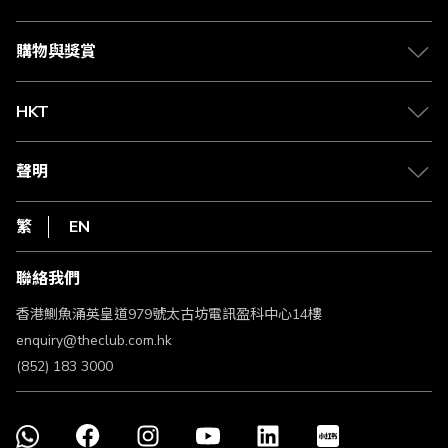
Citi The Club 信用卡
會籍及專屬禮遇
媒體中心
賺取積分
購物與獎賞
兌換禮遇
物流與配送
Club 積分助手
Club Shopping 商品領取站
HKT
積分兌換
退款政策
csl.
常見問題
1010
聲明
在線客服
網上行
私隱聲明
HKT
繁
EN
使用條款
條款及細則
聯絡我們
不歧視及不騷擾聲明
認可牌照及通告
香港鰂魚涌英皇道979號太古坊電訊盈科中心14樓
enquiry@theclub.com.hk
(852) 183 3000