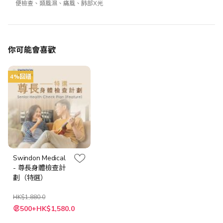
便檢查、類風濕、痛風、肺部X光
你可能會喜歡
4%回贈
Swindon Medical
- 尊長身體檢查計
劃（特選）
HK$1,880.0
特
500+HK$1,580.0
殊