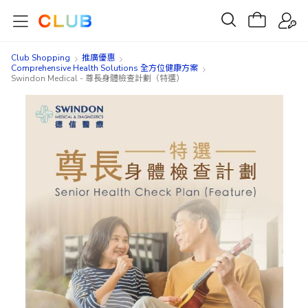
Club Shopping
推廣優惠
Comprehensive Health Solutions 全方位健康方案
Swindon Medical - 尊長身體檢查計劃（特選）
Skip
Skip
to
to
the
the
end
beginning
of
of
the
the
images
images
gallery
gallery