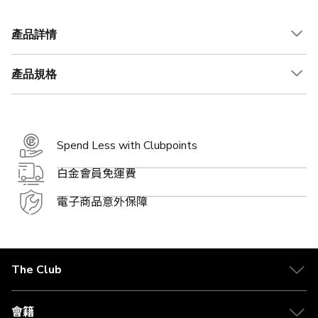
價
格
產品詳情
產品規格
Spend Less with Clubpoints
白金會員免運費
電子商品意外保障
The Club
關於 The Club
合作夥伴
會籍