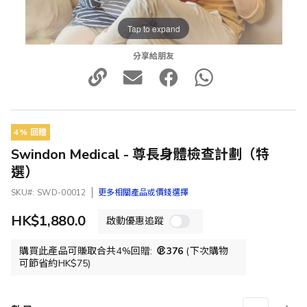
Tap to expand
分享給朋友
4% 回贈
Swindon Medical - 尊長身體檢查計劃（特
選）
SKU
SWD-00012
更多相關產品或價錢選擇
HK$1,880.0
啟動優惠追蹤
購買此產品可賺取合共4%回贈:
376
(下次購物
可節省約HK$75)