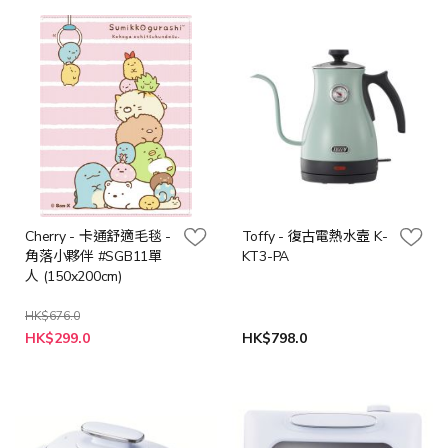
價
格
Cherry - 卡通舒適毛毯 -
Toffy - 復古電熱水壼 K-
角落小夥伴 #SGB11單
KT3-PA
人 (150x200cm)
HK$676.0
特
HK$299.0
HK$798.0
殊
價
格