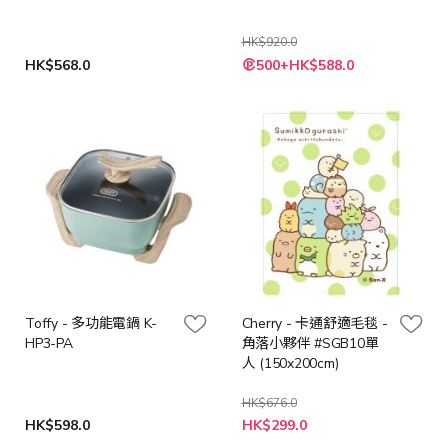
HK$920.0
特
HK$568.0
500+HK$588.0
殊
價
格
Toffy - 多功能電鍋 K-
Cherry - 卡通舒適毛毯 -
HP3-PA
角落小夥伴 #SGB10單
人 (150x200cm)
HK$676.0
特
HK$598.0
HK$299.0
殊