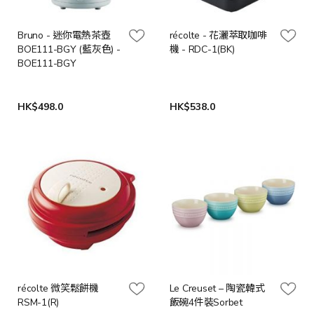
Bruno - 迷你電熱茶壺
récolte - 花灑萃取咖啡
BOE111-BGY (藍灰色) -
機 - RDC-1(BK)
BOE111-BGY
HK$498.0
HK$538.0
récolte 微笑鬆餅機
Le Creuset – 陶瓷韓式
RSM-1(R)
飯碗4件裝Sorbet