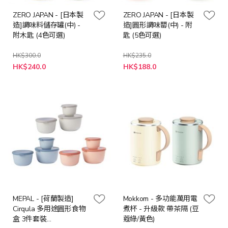
ZERO JAPAN - [日本製
ZERO JAPAN - [日本製
造]調味料儲存罐(中) -
造]圓形調味罌(中) - 附
附木匙 (4色可選)
匙 (5色可選)
HK$300.0
HK$235.0
HK$240.0
HK$188.0
MEPAL - [荷蘭製造]
Mokkom - 多功能萬用電
Cirqula 多用途圓形食物
煮杯 - 升級款 帶茶隔 (豆
盒 3件套裝
蔻綠/黃色)