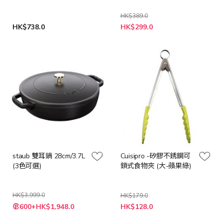
HK$389.0
HK$738.0
HK$299.0
staub 雙耳鍋 28cm/3.7L
Cuisipro -矽膠不銹鋼可
(3色可選)
鎖式食物夾 (大-蘋果綠)
HK$3,999.0
HK$179.0
特
600+HK$1,948.0
HK$128.0
殊
價