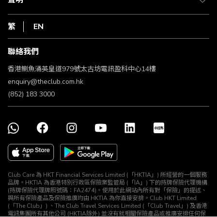
聲明
在線客服
網上行
私隱聲明
HKT
繁
EN
使用條款
條款及細則
聯絡我們
不歧視及不騷擾聲明
認可牌照及通告
香港鰂魚涌英皇道979號太古坊電訊盈科中心14樓
enquiry@theclub.com.hk
(852) 183 3000
Club Care 為 HKT Financial Services Limited (「HKTIA」) 所經營的一個服務
品牌。HKTIA 為香港特別行政區保險業監管局 (「IA」) 下的持牌保險代理機構
(持牌保險代理牌照號碼：FA2474)。使用於此網站內所有對「保險」的提述、
與所有保險產品及保險推廣均由 HKTIA 為你直接安排。Club HKT Limited
(「The Club」) 、The Club Travel Services Limited (「Club Travel」) 及香港
電訊集團所有其他公司 (HKTIA除外) 並沒有就相關保險產品或推廣安排任何保