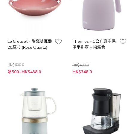
Le Creuset - 陶瓷雙耳盤
Thermos - 1公升真空保
20厘米 (Rose Quartz)
溫手斟壺 – 粉霧紫
HK$600.0
HK$438.0
特
特
500+HK$438.0
HK$348.0
殊
殊
價
價
格
格