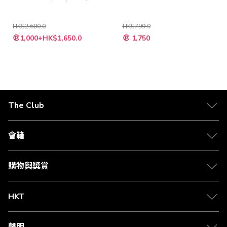
HK$2,680.0
HK$799.0
特
特
1,000+HK$1,650.0
1,750
殊
殊
價
價
格
格
The Club
關於 The Club
合作夥伴
會籍
Citi The Club 信用卡
會籍及專屬禮遇
媒體中心
賺取積分
購物與獎賞
兌換禮遇
物流與配送
Club 積分助手
Club Shopping 商品領取站
HKT
積分兌換
退款政策
csl.
常見問題
1010