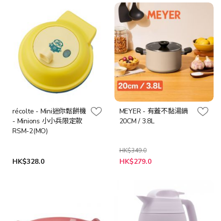
格
récolte - Mini迷你鬆餅機
MEYER - 有蓋不黏湯鍋
- Minions 小小兵限定款
20CM / 3.8L
RSM-2(MO)
HK$349.0
特
HK$328.0
HK$279.0
殊
價
格