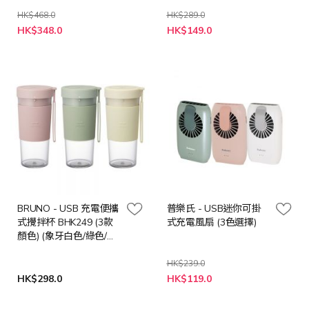
(500+1000+2000ml) -
(3色可選)
HK$468.0
HK$289.0
HK$348.0
HK$149.0
BRUNO - USB 充電便攜
普樂氏 - USB迷你可掛
式攪拌杯 BHK249 (3款
式充電風扇 (3色選擇)
顏色) (象牙白色/綠色/粉
紅色)
HK$239.0
HK$298.0
HK$119.0