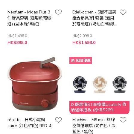
Neoflam - Midas Plus 3
Edelkochen - 5層不鏽鋼
件廚具套裝 (適用於電磁
組合鍋具3件套裝 (適用
爐) (湖水綠/ 粉紅)
於電磁爐) (奶油白/粉綠/
橙紅)
HK$1,498.0
HK$2,098.0
HK$898.0
HK$1,598.0
組合優惠
以優惠價$188換購Usatisfy 收
納迷你拖板 (原價$269)
récolte - 日式小電鍋
Machino - M9 mini 無線
carré (紅色/白色) RPD-4
空氣循環扇 (奶白色 / 深
藍色 / 黑色)