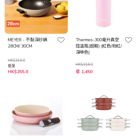
MEYER - 不黏深炒鍋
Thermos-300毫升真空
28CM/ 30CM
控溫瓶(超輕) (紅色/粉紅/
深啡色)
HK$319.0
HK$318.0
低至
HK$255.0
1,450