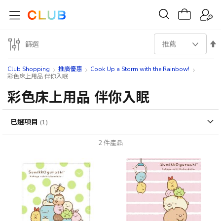
設
篩選
置
Club Shopping
推廣優惠
Cook Up a Storm with the Rainbow!
彩色床上用品 伴你入眠
降
彩色床上用品 伴你入眠
序
已選項目
方
2
件產品
向