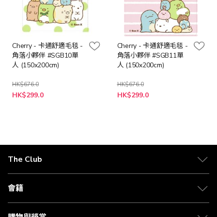
Cherry - 卡通舒適毛毯 -
Cherry - 卡通舒適毛毯 -
角落小夥伴 #SGB10單
角落小夥伴 #SGB11單
人 (150x200cm)
人 (150x200cm)
HK$676.0
HK$676.0
特
特
HK$299.0
HK$299.0
殊
殊
價
價
格
格
The Club
關於 The Club
合作夥伴
會籍
Citi The Club 信用卡
會籍及專屬禮遇
媒體中心
賺取積分