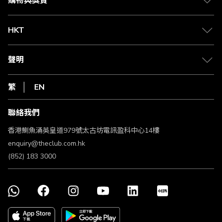
購物與獎賞
兌換禮遇
物流與配送
Club 積分助手
Club Shopping 商品領取站
HKT
積分兌換
退款政策
csl.
常見問題
1010
聲明
在線客服
網上行
私隱聲明
HKT
繁
EN
使用條款
條款及細則
聯絡我們
不歧視及不騷擾聲明
認可牌照及通告
香港鰂魚涌英皇道979號太古坊電訊盈科中心14樓
enquiry@theclub.com.hk
(852) 183 3000