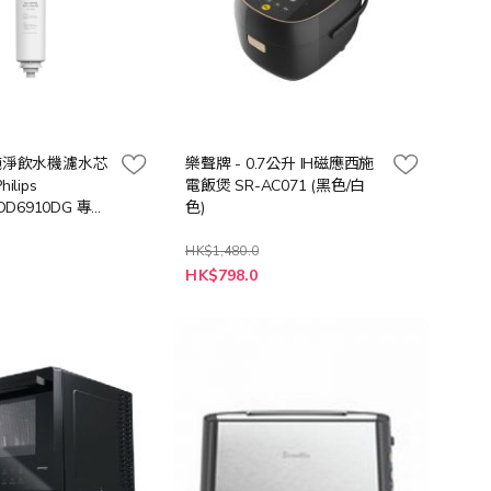
RO 純淨飲水機濾水芯
樂聲牌 - 0.7公升 IH磁應西施
hilips
電飯煲 SR-AC071 (黑色/白
ADD6910DG 專用
色)
 10-21 工作天]
HK$1,480.0
HK$798.0