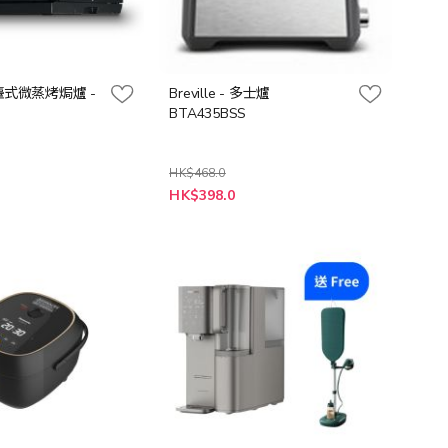
檯式微蒸烤焗爐 -
Breville - 多士爐
BTA435BSS
HK$468.0
特
0
HK$398.0
殊
價
格