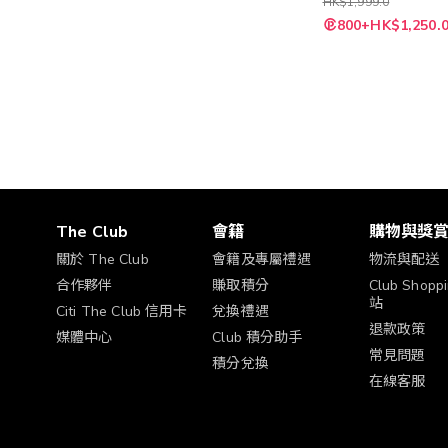
HK$1,999.0
特
800+HK$1,250.
殊
價
格
The Club
會籍
購物與獎
關於 The Club
會籍及專屬禮遇
物流與配送
合作夥伴
賺取積分
Club Shop
站
Citi The Club 信用卡
兌換禮遇
退款政策
媒體中心
Club 積分助手
常見問題
積分兌換
在線客服