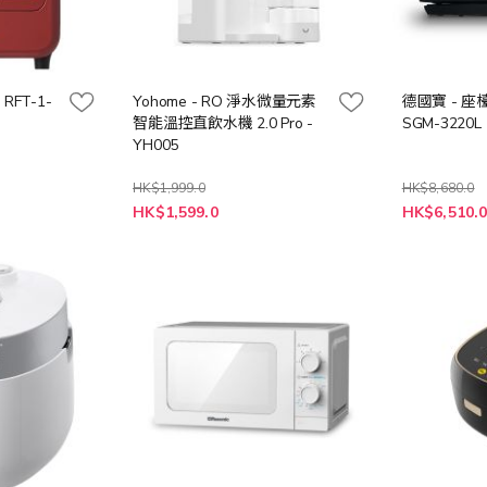
 RFT-1-
Yohome - RO 淨水微量元素
德國寶 - 座
智能溫控直飲水機 2.0 Pro -
SGM-3220L
YH005
HK$1,999.0
HK$8,680.0
特
特
HK$1,599.0
HK$6,510.
殊
殊
價
價
格
格