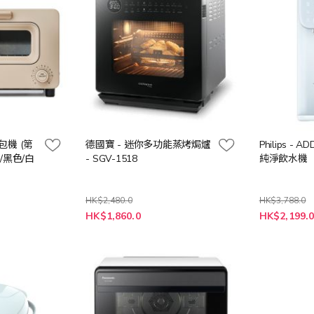
麵包機 (第
德國寶 - 迷你多功能蒸烤焗爐
Philips - 
色/黑色/白
- SGV-1518
純淨飲水機
HK$2,480.0
HK$3,788.0
特
特
HK$1,860.0
HK$2,199.
殊
殊
價
價
格
格