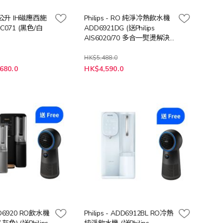
7公升 IH磁應西施
Philips - RO 純淨冷熱飲水機
 (黑色/白
ADD6921DG (送Philips
AIS6020/70 多合一熨燙解決
方案 (價值: $2698))
HK$5,488.0
特
680.0
HK$4,590.0
殊
價
格
ADD6920 RO飲水機
Philips - ADD6912BL RO冷熱