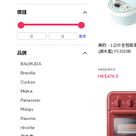
價錢
-
選擇
美的 - 1公升全智能
(湖水藍) FS3018B
品牌
BALMUDA
HK$549.0
Breville
特
HK$474.0
殊
Cuckoo
價
格
Midea
Panasonic
Philips
Rasonic
récolte