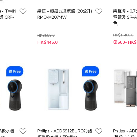
 - TWIN
樂信 - 旋鈕式微波爐 (20公升)
樂聲牌 - 0.
 CRP-
RMO-M207MW
電飯煲 SR-AC071
色)
HK$1,480.0
HK$598.0
特
HK$445.0
500+HK$
殊
價
格
淨冷熱飲水機
Philips - ADD6912BL RO冷熱
Philips - 