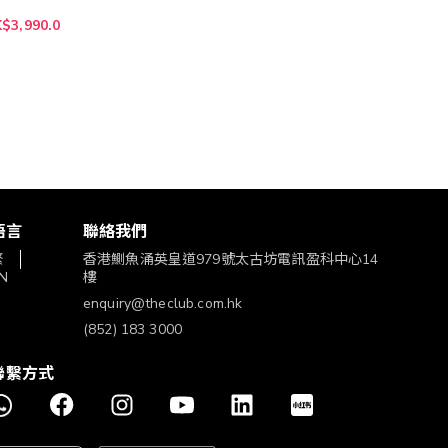
$3,990.0
語言
聯絡我們
繁
香港鰂魚涌英皇道979號太古坊電訊盈科中心14
N
樓
enquiry@theclub.com.hk
(852) 183 3000
聯繫方式