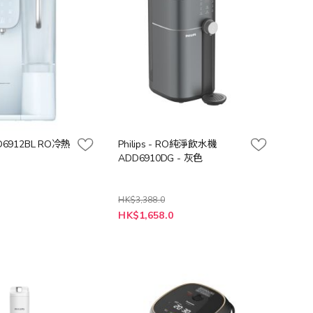
ADD6912BL RO冷熱
Philips - RO純淨飲水機
ADD6910DG - 灰色
HK$3,388.0
特
0
HK$1,658.0
殊
價
格