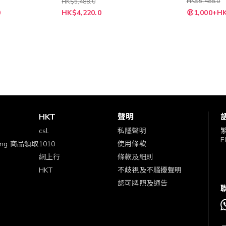
HK$5,488.0
HK$5,488.0
特
特
0
HK$4,220.0
1,000+HK
殊
殊
價
價
格
格
賞
HKT
聲明
csl.
私隱聲明
E
ping 商品領取
1010
使用條款
網上行
條款及細則
HKT
不歧視及不騷擾聲明
認可牌照及通告