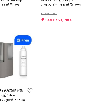
 灰色) (送Philips
純淨飲水機 (送Philips
 2000系列 3合1風
AMF220/35 2000系列 3合1風
新機 (價值:
扇暖風空氣清新機 (價值:
$3388))
HK$3,788.0
特
0
300+HK$3,198.0
殊
價
格
 RO 純淨冷熱飲水機
(送Philips
芯 (價值: $998))