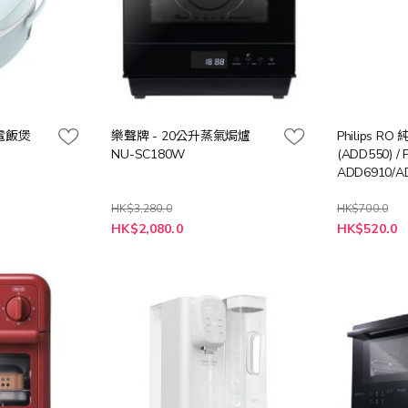
電飯煲
樂聲牌 - 20公升蒸氣焗爐
Philips 
NU-SC180W
(ADD550) / P
ADD6910/
[預計送貨時間:
HK$3,280.0
HK$700.0
特
特
HK$2,080.0
HK$520.0
殊
殊
價
價
格
格