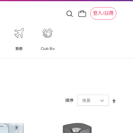
登入/註冊
旅遊
Club Biz
設
排序
置
降
序
方
向