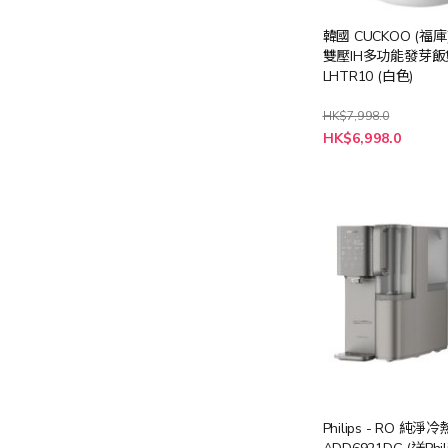
韓國 CUCKOO (福庫)
雙壓IH多功能發芽飯煲
LHTR10 (白色)
HK$7,998.0
特
HK$6,998.0
殊
價
格
Philips - RO 純