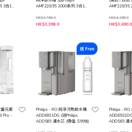
ips
純淨飲水機 (送Philips
(黑色 / 白色 /
系列 3合1風
AMF220/35 2000系列 3合1風
AMF220/35
價值:
扇暖風空氣清新機 (價值:
扇暖風空氣清
$3388))
$3388))
HK$3,788.0
HK$4,288.0
特
HK$3,398.0
HK$3,690.
殊
價
格
水微量元素
Philips - RO 純淨冷熱飲水機
Philips -
Pro -
ADD6921DG (送Philips
ADD6921DG 
ADD583 濾水芯 (價值: $998))
ADD583 濾水