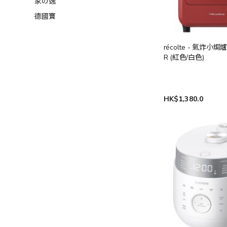
家の逸
德國寶
récolte - 氣炸小焗爐
R (紅色/白色)
HK$1,380.0