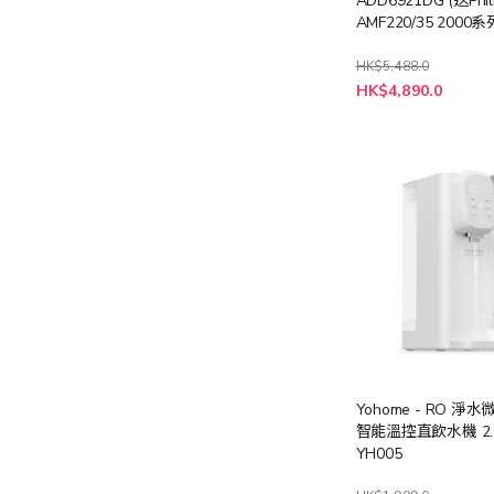
ADD6921DG (送Phil
AMF220/35 2000
扇暖風空氣清新機 (
$3388))
HK$5,488.0
特
HK$4,890.0
殊
價
格
Yohome - RO 淨
智能溫控直飲水機 2.0 
YH005