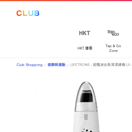
Tap & Go
HKT 優惠
Zone
Club Shopping
健康與運動
LIFETRONS - 超聲波去角質潔膚儀 UI-
Skip
Skip
to
to
the
the
end
beginning
of
of
the
the
images
images
gallery
gallery