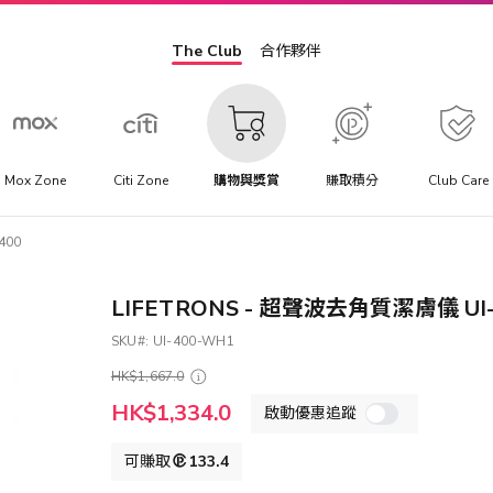
The Club
合作夥伴
Mox Zone
Citi Zone
購物與獎賞
賺取積分
Club Care
400
LIFETRONS - 超聲波去角質潔膚儀 UI-
SKU
UI-400-WH1
HK$1,667.0
特
HK$1,334.0
啟動優惠追蹤
殊
價
格
可賺取
133.4