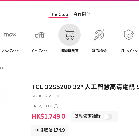
The Club
合作夥伴
Mox Zone
Citi Zone
購物與獎賞
賺取積分
Club Care
00
TCL 32S5200 32" 人工智慧高清電視 S
SKU
32S5200
HK$2,880.0
特
HK$1,749.0
啟動優惠追蹤
殊
價
格
可賺取
174.9