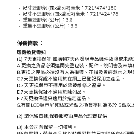
尺寸連腳架 (闊x高x深)毫米︰721*474*180
尺寸不連腳架 (闊x高x深)毫米︰721*424*78
重量連腳架 (公斤)︰3.6
重量不連腳架 (公斤)︰3.5
保養條款︰
壞機換貨需知
(1) 7天更換保証 如購物7天內發現產品機件故障或
A.更換之貨品必須連同完整包裝、配件、說明書及未填
B.更換之產品必須沒有人為損壞、花損及曾經濕水之現
C.7天更換保證不適用於在網上已登記保用之產品。
D.7天更換保證不適用於曾被維修之產品。
E.7天更換保証不適用於陳列品。
F.7天更換保證只適用於指定產品。
G.有關LCD顯示屏死點或光點之換貨準則為多於 5點
(2) 請保留單據,保養服務由產品代理商提供
(3) 本公司有保留一切權利。