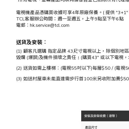
*所有電視、螢幕產品均以特價發售並已扣除所有代理贈
電視機產品憑購買收據可享4年原廠保養。( 提供 "3+1"
TCL客服辦公時間：週一至週五，上午9點至下午6點
電郵︰hk.service@tcl.com
送貨及安裝︰
(1) 顧客凡選購 指定品牌 43尺寸電視以上，除
毀爛 (爆屏)及機件損壞之責任﹗(購買43" 或以下電
(2) 送貨如需上樓梯︰(電視55吋以下)每層$50 / (電視5
(3) 如送村屋車未能直達需步行首100米另收附加費$50,