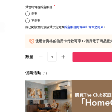
受管制電器除舊服務:
需要
不需要
我已閱讀並同意接受法定免費
除舊服務的條款和條件之約束
。
使用合資格的信用卡付款可享12個月電子商品意
數量
促銷活動
(1)