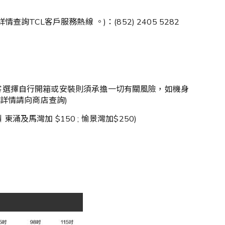
CL客戶服務熱線 。)：(852) 2405 5282
顧客選擇自行開箱或安裝則須承擔一切有關風險，如機身
費詳情請向商店查詢)
東涌及馬灣加 $150 ; 愉景灣加$250)