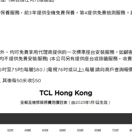
品（無包括任何代理贈品)
 保養服務，前3年提供全機免費保養，第4提供免費檢測服務。詳情查詢T
個別地區外，均可免費享用代理商提供的一次標準座台安裝服務。如
視，均不提供免費安裝服務) (本公司另有提供座台或掛牆服務，收
6吋至75吋)每層$80 / (電視76吋或以上),每層:請向商戶查詢報價 
 其後每50米收$50