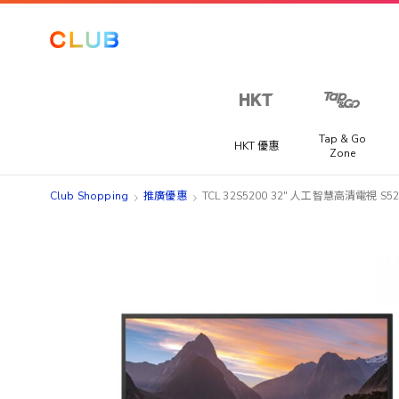
Tap & Go
HKT 優惠
Zone
Club Shopping
推廣優惠
TCL 32S5200 32" 人工智慧高清電視 S52
Skip
Skip
to
to
the
the
end
beginning
of
of
the
the
images
images
gallery
gallery