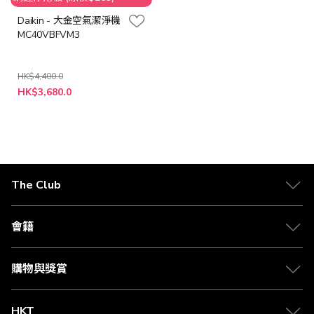
Daikin - 大金空氣潔淨機
MC40VBFVM3
HK$4,400.0
特
HK$3,680.0
殊
價
格
The Club
關於 The Club
合作夥伴
會籍
Citi The Club 信用卡
會籍及專屬禮遇
媒體中心
賺取積分
購物與獎賞
兌換禮遇
物流與配送
Club 積分助手
Club Shopping 商品領取站
HKT