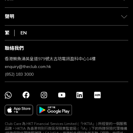
積分兌換
退款政策
csl.
常見問題
1010
聲明
在線客服
網上行
私隱聲明
HKT
繁
EN
使用條款
條款及細則
聯絡我們
不歧視及不騷擾聲明
認可牌照及通告
香港鰂魚涌英皇道979號太古坊電訊盈科中心14樓
enquiry@theclub.com.hk
(852) 183 3000
Club Care 為 HKT Financial Services Limited (「HKTIA」) 所經營的一個服務
品牌。HKTIA 為香港特別行政區保險業監管局 (「IA」) 下的持牌保險代理機構