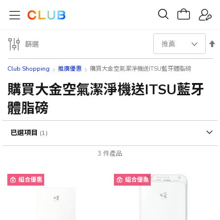
設
篩選
置
Club Shopping
推廣優惠
購買大金空氣潔淨機送ITSU藍牙體脂磅
降
購買大金空氣潔淨機送ITSU藍牙
體脂磅
序
方
已選項目
向
3
件產品
組合優惠
組合優惠