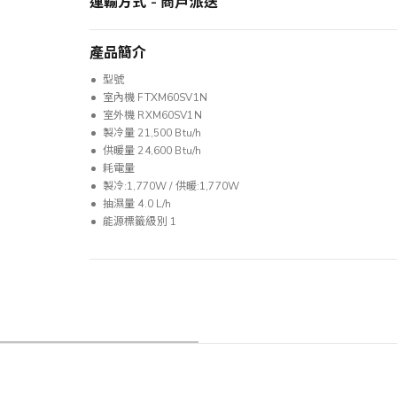
運輸方式 - 商戶派送
產品簡介
型號
室內機 FTXM60SV1N
室外機 RXM60SV1N
製冷量 21,500 Btu/h
供暖量 24,600 Btu/h
耗電量
製冷:1,770W / 供暖:1,770W
抽濕量 4.0 L/h
能源標籤級別 1