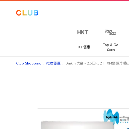
Tap & Go
HKT 優惠
Zone
Club Shopping
推廣優惠
Daikin 大金 - 2.5匹R32 FTXM變頻冷暖
Skip
Skip
to
to
the
the
end
beginning
of
of
the
the
images
images
gallery
gallery