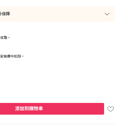
外保障
金收取。
於安裝費中扣除。
添加到購物車