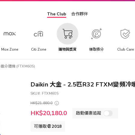
The Club
合作夥伴
Mox Zone
Citi Zone
購物與獎賞
賺取積分
Club Care
掛牆分體機 (FTXM60S)
Daikin 大金 - 2.5匹R32 FTXM變頻
SKU
FTXM60S
HK$21,880.0
特
HK$20,180.0
啟動優惠追蹤
殊
價
格
可賺取
2018