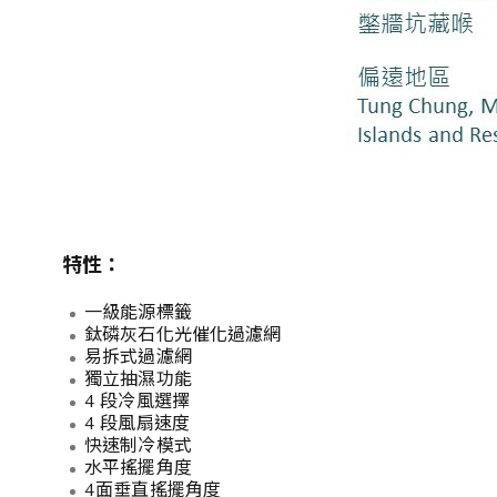
特性：
一級能源標籤
鈦磷灰石化光催化過濾網
易拆式過濾網
獨立抽濕功能
4 段冷風選擇
4 段風扇速度
快速制冷模式
水平搖擺角度
4面垂直搖擺角度