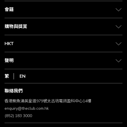
關於 The Club
合作夥伴
會籍
Citi The Club 信用卡
會籍及專屬禮遇
媒體中心
賺取積分
購物與獎賞
兌換禮遇
物流與配送
Club 積分助手
Club Shopping 商品領取站
HKT
積分兌換
退款政策
csl.
常見問題
1010
聲明
在線客服
網上行
私隱聲明
HKT
繁
EN
使用條款
條款及細則
聯絡我們
不歧視及不騷擾聲明
認可牌照及通告
香港鰂魚涌英皇道979號太古坊電訊盈科中心14樓
enquiry@theclub.com.hk
(852) 183 3000