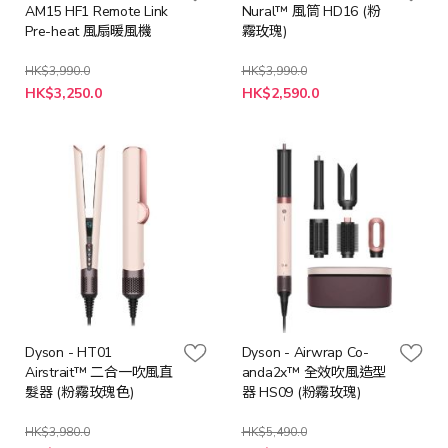
AM15 HF1 Remote Link
Nural™ 風筒 HD16 (粉
Pre-heat 風扇暖風機
霧玫瑰)
HK$3,990.0
HK$3,990.0
特
特
HK$3,250.0
HK$2,590.0
殊
殊
價
價
格
格
Dyson - HT01
Dyson - Airwrap Co-
Airstrait™ 二合一吹風直
anda2x™ 全效吹風造型
髮器 (粉霧玫瑰色)
器 HS09 (粉霧玫瑰)
HK$3,980.0
HK$5,490.0