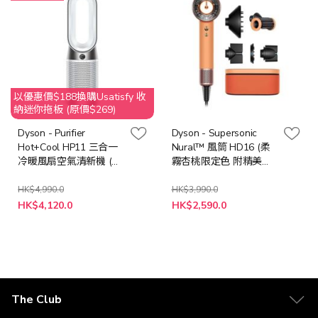
以優惠價$188換購Usatisfy 收
納迷你拖板 (原價$269)
Dyson - Purifier
Dyson - Supersonic
Hot+Cool HP11 三合一
Nural™ 風筒 HD16 (柔
冷暖風扇空氣清新機 (銀
霧杏桃限定色 附精美禮
白色)
盒)
HK$4,990.0
HK$3,990.0
特
特
HK$4,120.0
HK$2,590.0
殊
殊
價
價
格
格
The Club