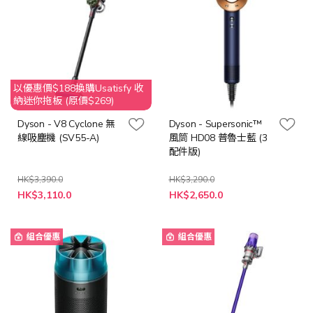
以優惠價$188換購Usatisfy 收
納迷你拖板 (原價$269)
Dyson - V8 Cyclone 無
Dyson - Supersonic™
線吸塵機 (SV55-A)
風筒 HD08 普魯士藍 (3
配件版)
HK$3,390.0
HK$3,290.0
特
特
HK$3,110.0
HK$2,650.0
殊
殊
價
價
格
格
組合優惠
組合優惠