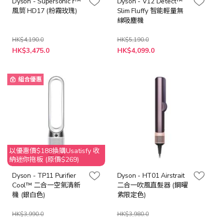
Dyson - Supersonic r™
Dyson - V12 Detect™
風筒 HD17 (粉霧玫瑰)
Slim Fluffy 智能輕量無
線吸塵機
HK$4,190.0
HK$5,190.0
特
特
HK$3,475.0
HK$4,099.0
殊
殊
價
價
格
格
組合優惠
以優惠價$188換購Usatisfy 收
納迷你拖板 (原價$269)
Dyson - TP11 Purifier
Dyson - HT01 Airstrait
Cool™ 二合一空氣清新
二合一吹風直髮器 (鋼曜
機 (銀白色)
紫限定色)
HK$3,990.0
HK$3,980.0