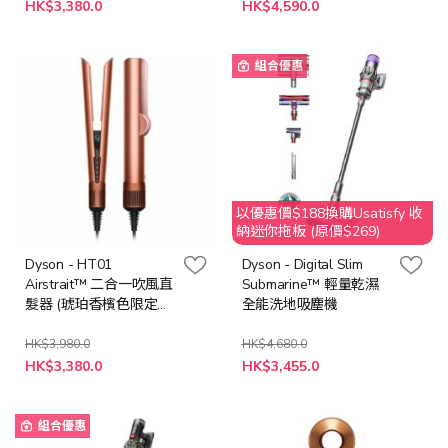
特
特
HK$3,380.0
HK$4,590.0
殊
殊
價
價
格
格
組合優惠
以優惠價$188換購Usatisfy 收
納迷你拖板 (原價$269)
Dyson - HT01
Dyson - Digital Slim
Airstrait™ 二合一吹風直
Submarine™ 輕量乾濕
髮器 (琥珀香檳色限定
全能洗地吸塵機
版)
HK$3,980.0
HK$4,680.0
特
特
HK$3,380.0
HK$3,455.0
殊
殊
價
價
格
格
組合優惠