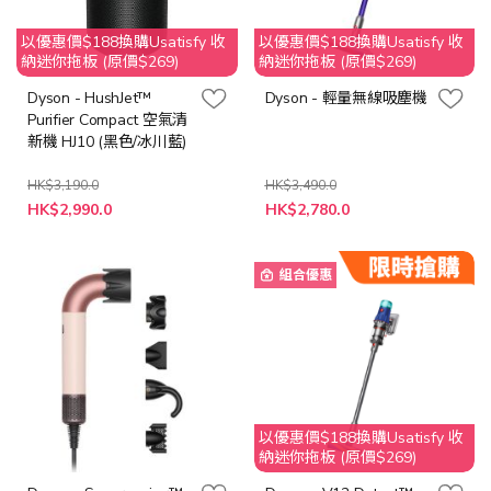
以優惠價$188換購Usatisfy 收
以優惠價$188換購Usatisfy 收
納迷你拖板 (原價$269)
納迷你拖板 (原價$269)
Dyson - HushJet™
Dyson - 輕量無線吸塵機
Purifier Compact 空氣清
新機 HJ10 (黑色/冰川藍)
HK$3,190.0
HK$3,490.0
特
特
HK$2,990.0
HK$2,780.0
殊
殊
價
價
格
格
組合優惠
以優惠價$188換購Usatisfy 收
納迷你拖板 (原價$269)