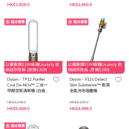
特
特
HK$2,829.0
HK$2,850.0
殊
殊
價
價
格
格
組合優惠
組合優惠
以優惠價$188換購Usatisfy 收
以優惠價$188換購Usatisfy 收
納迷你拖板 (原價$269)
納迷你拖板 (原價$269)
Dyson - TP12 Purifier
Dyson - V12s Detect
Cool De-NOx™ 二合一
Slim Submarine™ 乾濕
甲醛空氣清新機 (白金
全能洗地吸塵機
色)
HK$6,190.0
HK$6,190.0
特
特
HK$5,049.0
HK$4,999.0
殊
殊
價
價
格
格
組合優惠