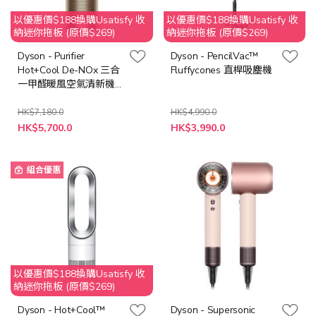
以優惠價$188換購Usatisfy 收
以優惠價$188換購Usatisfy 收
納迷你拖板 (原價$269)
納迷你拖板 (原價$269)
Dyson - Purifier
Dyson - PencilVac™
Hot+Cool De-NOx 三合
Fluffycones 直桿吸塵機
一甲醛暖風空氣清新機
(白金色) HP12
HK$7,180.0
HK$4,990.0
特
特
HK$5,700.0
HK$3,990.0
殊
殊
價
價
格
格
組合優惠
以優惠價$188換購Usatisfy 收
納迷你拖板 (原價$269)
Dyson - Hot+Cool™
Dyson - Supersonic