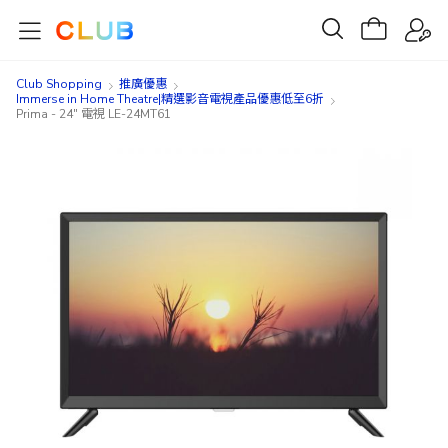
Club Shopping
推廣優惠
Immerse in Home Theatre|精選影音電視產品優惠低至6折
Prima - 24" 電視 LE-24MT61
Skip
Skip
to
to
the
the
end
beginning
of
of
the
the
images
images
gallery
gallery