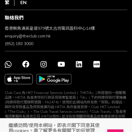
HKT
繁
EN
使用條款
條款及細則
聯絡我們
不歧視及不騷擾聲明
認可牌照及通告
香港鰂魚涌英皇道979號太古坊電訊盈科中心14樓
enquiry@theclub.com.hk
(852) 183 3000
Club Care 為 HKT Financial Services Limited (「HKTIA」) 所經營的一個服務
品牌。HKTIA 為香港特別行政區保險業監管局 (「IA」) 下的持牌保險代理機構
(持牌保險代理牌照號碼：FA2474)。使用於此網站內所有對「保險」的提述、
與所有保險產品及保險推廣均由 HKTIA 為你直接安排。Club HKT Limited
(「The Club」) 、The Club Travel Services Limited (「Club Travel」) 及香港
電訊集團所有其他公司 (HKTIA除外) 並沒有就相關保險產品或推廣安排任何保
險合約或進行其他受規管活動 (定義見《保險業條例》)。
繼續訪問/使用本網站，即表示閣下同意其使
© The Club 2026. 保留所有權利
用cookies。要了解更多有關閣下如何管理