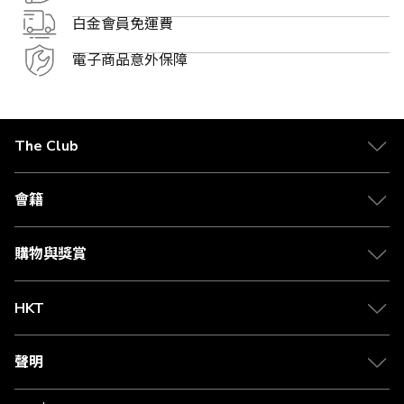
白金會員免運費
電子商品意外保障
The Club
關於 The Club
合作夥伴
會籍
Citi The Club 信用卡
會籍及專屬禮遇
媒體中心
賺取積分
購物與獎賞
兌換禮遇
物流與配送
Club 積分助手
Club Shopping 商品領取站
HKT
積分兌換
退款政策
csl.
常見問題
1010
聲明
在線客服
網上行
私隱聲明