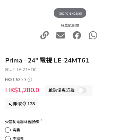
Tap to expand
分享給朋友
Prima - 24" 電視 LE-24MT61
SKU
LE-24MT61
HK$1,580.0
特
HK$1,280.0
啟動優惠追蹤
殊
價
格
可賺取
128
受管制電器除舊服務:
需要
不需要