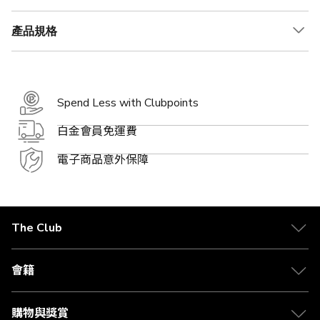
產品規格
Spend Less with Clubpoints
白金會員免運費
電子商品意外保障
The Club
關於 The Club
合作夥伴
會籍
Citi The Club 信用卡
會籍及專屬禮遇
媒體中心
賺取積分
購物與獎賞