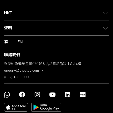
兌換禮遇
物流與配送
Club 積分助手
Club Shopping 商品領取站
HKT
積分兌換
退款政策
csl.
常見問題
1010
聲明
在線客服
網上行
私隱聲明
HKT
繁
EN
使用條款
條款及細則
聯絡我們
不歧視及不騷擾聲明
認可牌照及通告
香港鰂魚涌英皇道979號太古坊電訊盈科中心14樓
enquiry@theclub.com.hk
(852) 183 3000