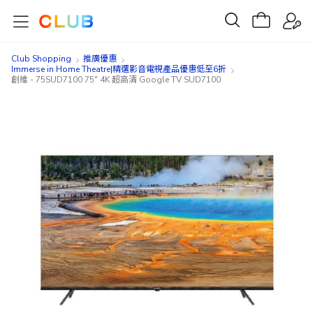
Club Shopping
推廣優惠
Immerse in Home Theatre|精選影音電視產品優惠低至6折
創維 - 75SUD7100 75" 4K 超高清 Google TV SUD7100
Skip
Skip
to
to
the
the
end
beginning
of
of
the
the
images
images
gallery
gallery