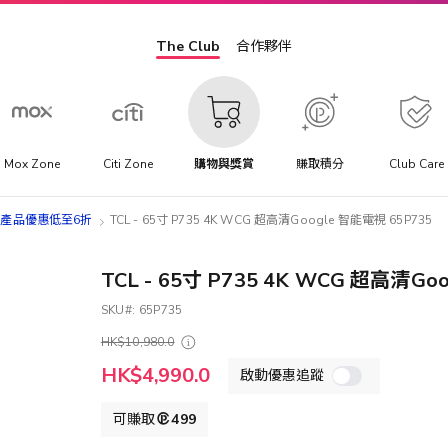
The Club
合作夥伴
Mox Zone
Citi Zone
購物與獎賞
賺取積分
Club Care
影音電視產品優惠低至6折
TCL - 65寸 P735 4K WCG 超高清Google 智能電視 65P735
TCL - 65寸 P735 4K WCG 超高清Go
SKU
65P735
HK$10,980.0
特
HK$4,990.0
啟動優惠追蹤
殊
價
格
可賺取
499