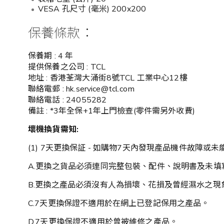
VESA 孔尺寸 (毫米) 200x200
保養條款：
保養期 : 4 年
提供保養之公司 : TCL
地址 : 香港荃灣大涌街8號TCL 工業中心12樓
聯絡電郵 : hk.service@tcl.com
聯絡電話 : 24055282
備註 : *3年全保+1年上門檢查(零件需另外收費)
壞機換貨需知
:
(1) 7天更換保証 - 如購物7天內發現產品機件故
A.更換之貨品必須連同完整包裝、配件、說明書及未填
B.更換之產品必須沒有人為損壞、花損及曾經濕水之現
C.7天更換保證不適用於在網上已登記保用之產品。
D.7天更換保證不適用於曾被維修之產品。