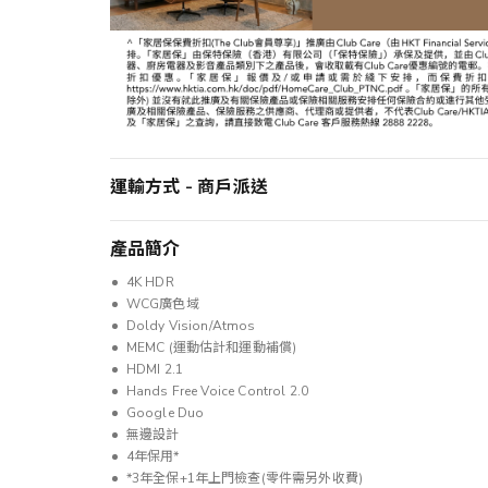
運輸方式 - 商戶派送
產品簡介
4K HDR
WCG廣色域
Doldy Vision/Atmos
MEMC (運動估計和運動補償)
HDMI 2.1
Hands Free Voice Control 2.0
Google Duo
無邊設計
4年保用*
*3年全保+1年上門檢查(零件需另外收費)