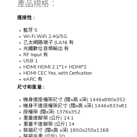
產品規格︰
連接性
:
藍牙 5
Wi-Fi WiFi 2.4G/5G
乙太網路端子 (LAN) 有
光纖數位音頻輸出 有
RF Input 有
USB 1
HDMI HDMI 2.1*1+ HDMI*2
HDMI CEC Yes, with Cerfication
eARC 有
尺寸和重量
:
機身連座檯架尺寸 (闊x高 x深) 1446x880x352
機身不連座檯架尺寸 (闊x高 x深) 1446x833x81
座檯架 (闊x深) 1376x352
重量連腳架 (公斤) 14.1
重量不連腳架 (公斤) 14
裝箱尺寸 (闊x高 x深) 1850x255x1168
裝箱毛重 (公斤) 20