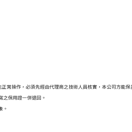
障或未能正常操作，必須先經由代理商之技術人員核實，本公司方能
寫之保用證一併退回。
象。