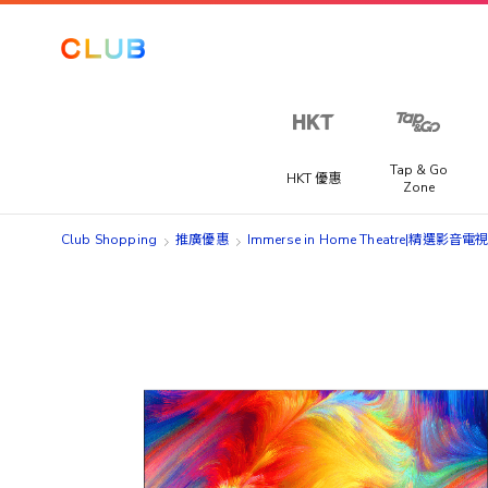
Tap & Go
HKT 優惠
Zone
Club Shopping
推廣優惠
Immerse in Home Theatre|精選
Skip
Skip
to
to
the
the
end
beginning
of
of
the
the
images
images
gallery
gallery