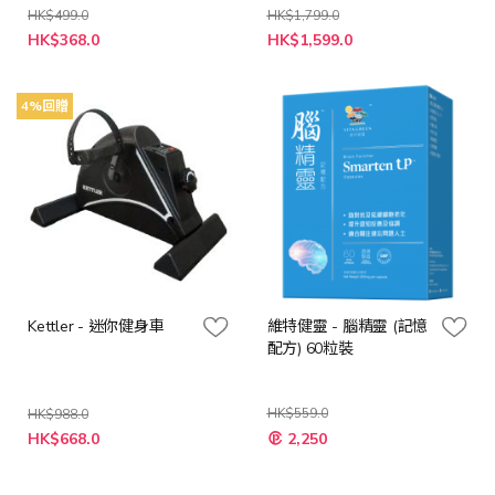
HK$499.0
HK$1,799.0
特
特
HK$368.0
HK$1,599.0
殊
殊
價
價
格
格
4%回贈
Kettler - 迷你健身車
維特健靈 - 腦精靈 (記憶
配方) 60粒裝
HK$559.0
HK$988.0
特
特
HK$668.0
2,250
殊
殊
價
價
格
格