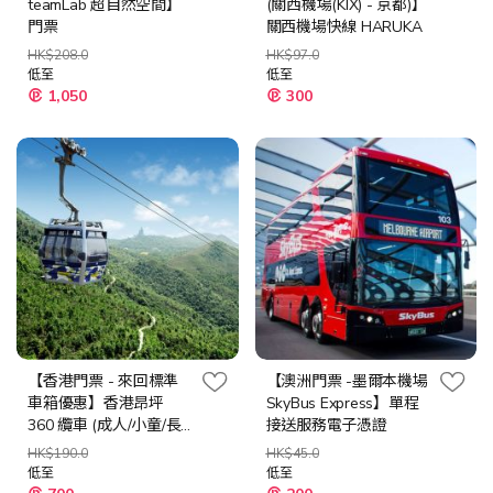
teamLab 超自然空間】
(關西機場(KIX) - 京都)】
門票
關西機場快線 HARUKA
HK$208.0
HK$97.0
低至
低至
1,050
300
【香港門票 - 來回標準
【澳洲門票 -墨爾本機場
車箱優惠】香港昂坪
SkyBus Express】單程
360 纜車 (成人/小童/長
接送服務電子憑證
者)
HK$190.0
HK$45.0
低至
低至