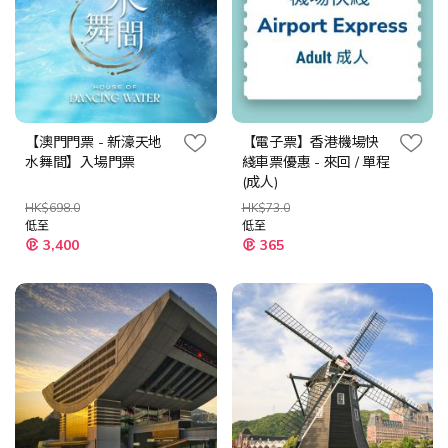
【澳門門票 - 新濠天地
【電子票】香港機場快
水舞間】入場門票
綫車票優惠 - 來回 / 單程
(成人)
HK$698.0
HK$73.0
低至
低至
3,400
365