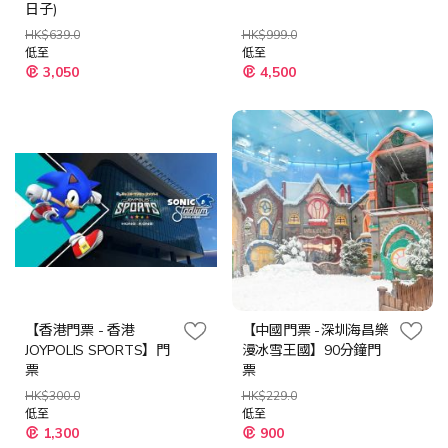
日子)
HK$639.0
HK$999.0
低至
低至
3,050
4,500
【香港門票 - 香港
【中國門票 -深圳海昌樂
JOYPOLIS SPORTS】門
漫冰雪王國】90分鐘門
票
票
HK$300.0
HK$229.0
低至
低至
1,300
900