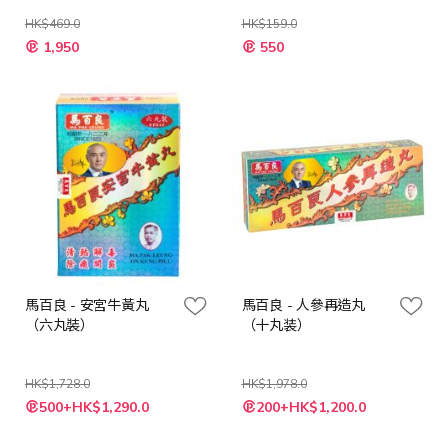
HK$469.0
HK$159.0
特
1,950
550
殊
價
格
馬百良 - 安宮牛黃丸
馬百良 - 人參再造丸
（六丸裝）
（十丸装）
HK$1,728.0
HK$1,978.0
特
特
500+HK$1,290.0
200+HK$1,200.0
殊
殊
價
價
格
格