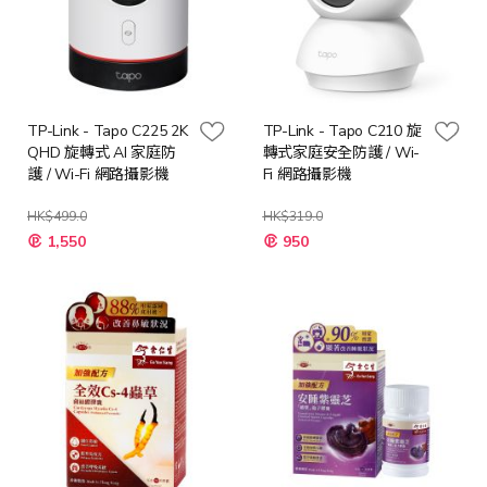
TP-Link - Tapo C225 2K
TP-Link - Tapo C210 旋
QHD 旋轉式 AI 家庭防
轉式家庭安全防護 / Wi-
護 / Wi-Fi 網路攝影機
Fi 網路攝影機
HK$499.0
HK$319.0
特
特
1,550
950
殊
殊
價
價
格
格