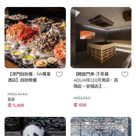
【澳門自助餐 - JW萬豪
【韓國門票-汗蒸幕
酒店】自助晚餐
AQUAFIELD(河南店、高
陽店、安城店)】
AQUAFIELD入場券
HK$1,514.0
HK$134.0
低至
特
600
5,400
殊
價
格