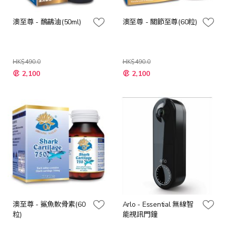
澳至尊 - 鴯鶓油(50ml)
澳至尊 - 關節至尊(60粒)
HK$490.0
HK$490.0
特
特
2,100
2,100
殊
殊
價
價
格
格
澳至尊 - 鯊魚軟骨素(60
Arlo - Essential 無線智
粒)
能視訊門鐘