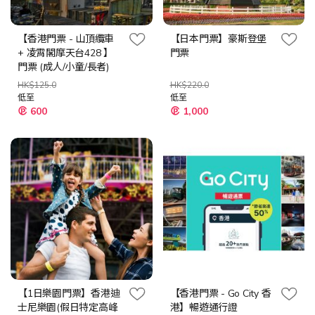
【香港門票 - 山頂纜車
【日本門票】豪斯登堡
+ 凌霄閣摩天台428 】
門票
門票 (成人/小童/長者)
HK$125.0
HK$220.0
低至
低至
600
1,000
【1日樂園門票】香港迪
【香港門票 - Go City 香
士尼樂園(假日特定高峰
港】暢遊通行證