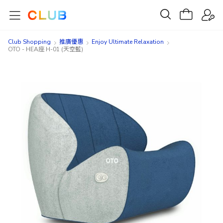
Club Shopping
推廣優惠
Enjoy Ultimate Relaxation
OTO - HEA座 H-01 (天空藍)
Skip
Skip
to
to
the
the
end
beginning
of
of
the
the
images
images
gallery
gallery