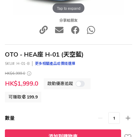
Tap to expand
分享給朋友
OTO - HEA座 H-01 (天空藍)
SKU
H-01-B
更多相關產品或價錢選擇
HK$6,999.0
特
HK$1,999.0
啟動優惠追蹤
殊
價
格
可賺取
199.9
數量
添加到購物車