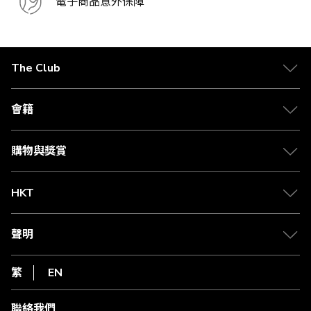
電子商品意外保障
The Club
關於 The Club
合作夥伴
會籍
Citi The Club 信用卡
會籍及專屬禮遇
媒體中心
賺取積分
購物與獎賞
兌換禮遇
物流與配送
Club 積分助手
Club Shopping 商品領取站
HKT
積分兌換
退款政策
csl.
常見問題
1010
聲明
在線客服
網上行
私隱聲明
HKT
繁
EN
使用條款
條款及細則
聯絡我們
不歧視及不騷擾聲明