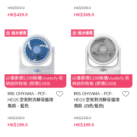
BD15TEC
HK$559.0
HK$598.0
特
特
HK$439.0
HK$369.0
殊
殊
價
價
格
格
組合優惠
組合優惠
以優惠價$188換購Usatisfy 收
以優惠價$188換購Usatisfy 收
納迷你拖板 (原價$269)
納迷你拖板 (原價$269)
IRIS OHYAMA - PCF-
IRIS OHYAMA - PCF-
HD15 空氣對流靜音循環
HD15 空氣對流靜音循環
風扇 - 藍色
風扇 (白色/藍色)
HK$338.0
HK$338.0
特
HK$199.0
HK$199.0
殊
價
格