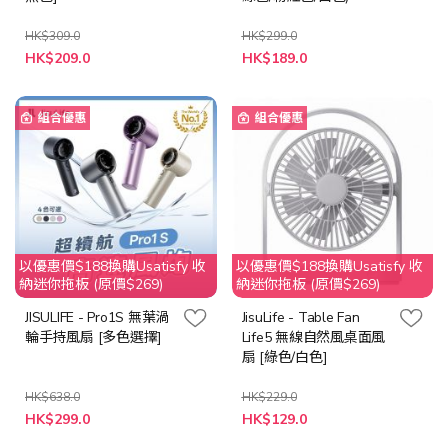
HK$309.0
HK$299.0
HK$209.0
HK$189.0
組合優惠
組合優惠
以優惠價$188換購Usatisfy 收
以優惠價$188換購Usatisfy 收
納迷你拖板 (原價$269)
納迷你拖板 (原價$269)
JISULIFE - Pro1S 無葉渦
JisuLife - Table Fan
輪手持風扇 [多色選擇]
Life5 無線自然風桌面風
扇 [綠色/白色]
HK$638.0
HK$229.0
HK$299.0
HK$129.0