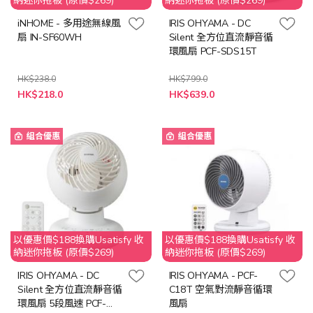
納迷你拖板 (原價$269)
納迷你拖板 (原價$269)
iNHOME - 多用途無線風
IRIS OHYAMA - DC
扇 IN-SF60WH
Silent 全方位直流靜音循
環風扇 PCF-SDS15T
HK$238.0
HK$799.0
特
特
HK$218.0
HK$639.0
殊
殊
價
價
格
格
組合優惠
組合優惠
以優惠價$188換購Usatisfy 收
以優惠價$188換購Usatisfy 收
納迷你拖板 (原價$269)
納迷你拖板 (原價$269)
IRIS OHYAMA - DC
IRIS OHYAMA - PCF-
Silent 全方位直流靜音循
C18T 空氣對流靜音循環
環風扇 5段風速 PCF-
風扇