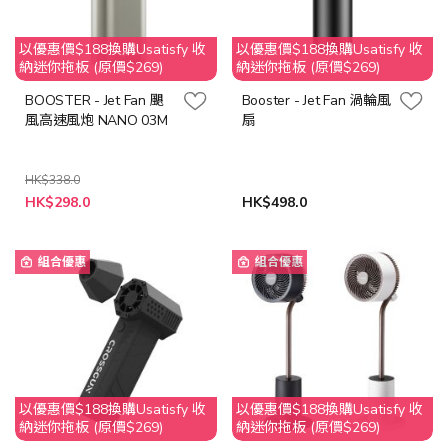
以優惠價$188換購Usatisfy 收
以優惠價$188換購Usatisfy 收
納迷你拖板 (原價$269)
納迷你拖板 (原價$269)
BOOSTER - Jet Fan 颶
Booster - Jet Fan 渦輪風
風高速風炮 NANO 03M
扇
HK$338.0
特
HK$298.0
HK$498.0
殊
價
格
組合優惠
組合優惠
以優惠價$188換購Usatisfy 收
以優惠價$188換購Usatisfy 收
納迷你拖板 (原價$269)
納迷你拖板 (原價$269)