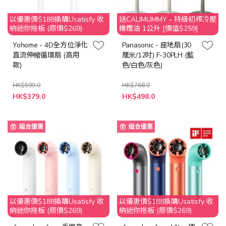
以優惠價$188換購Usatisfy 收
送CALIMUMMY - 特級初榨冷壓
納迷你拖板 (原價$269)
橄欖油 1公升 [價值$259]
Yohome - 4D全方位淨化
Panasonic - 座地扇(30
直流伸縮循環扇 (高用
厘米/12吋) F-30PLH (藍
款)
色/白色/灰色)
HK$599.0
HK$768.0
特
HK$379.0
HK$498.0
殊
價
格
組合優惠
組合優惠
以優惠價$188換購Usatisfy 收
以優惠價$188換購Usatisfy 收
納迷你拖板 (原價$269)
納迷你拖板 (原價$269)