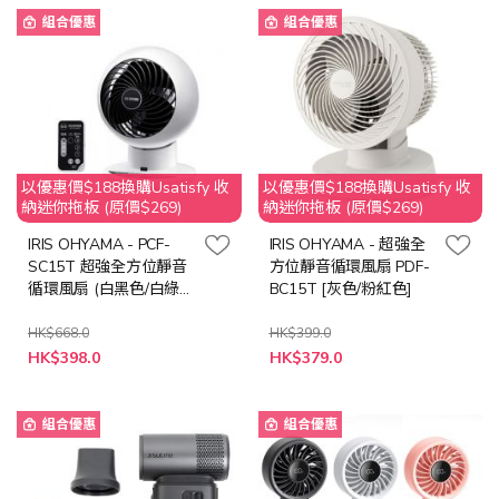
組合優惠
組合優惠
以優惠價$188換購Usatisfy 收
以優惠價$188換購Usatisfy 收
納迷你拖板 (原價$269)
納迷你拖板 (原價$269)
IRIS OHYAMA - PCF-
IRIS OHYAMA - 超強全
SC15T 超強全方位靜音
方位靜音循環風扇 PDF-
循環風扇 (白黑色/白綠
BC15T [灰色/粉紅色]
色)
HK$668.0
HK$399.0
HK$398.0
HK$379.0
組合優惠
組合優惠