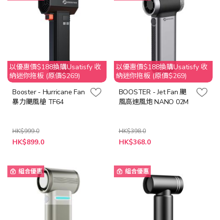
以優惠價$188換購Usatisfy 收
以優惠價$188換購Usatisfy 收
納迷你拖板 (原價$269)
納迷你拖板 (原價$269)
Booster - Hurricane Fan
BOOSTER - Jet Fan 颶
暴力颶風槍 TF64
風高速風炮 NANO 02M
HK$999.0
HK$398.0
特
特
HK$899.0
HK$368.0
殊
殊
價
價
格
格
組合優惠
組合優惠