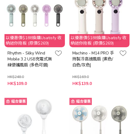
以優惠價$188換購Usatisfy 收
以優惠價$188換購Usatisfy 收
納迷你拖板 (原價$269)
納迷你拖板 (原價$269)
Rhythm - Silky Wind
Machino - M14 PRO 手
Mobile 3.2 USB充電式無
持製冷高速風扇 [紫色/
線便攜風扇 (多色可選)
白色/灰色]
HK$248.0
HK$169.0
HK$109.0
HK$139.0
組合優惠
組合優惠