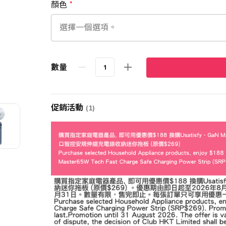
顏色
數量
促銷活動
(1)