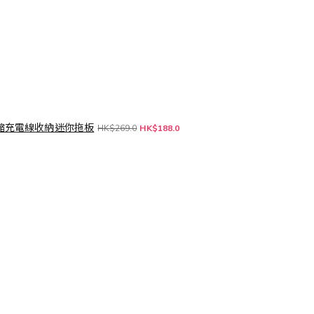
安規伸縮充電線收納迷你拖板
HK$269.0
HK$188.0