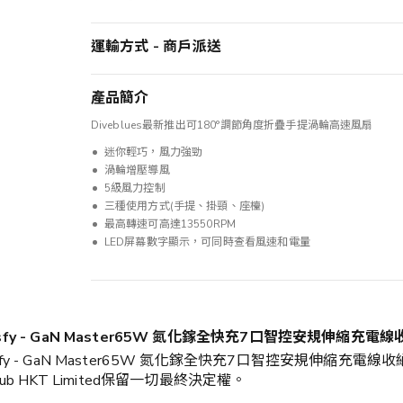
運輸方式 - 商戶派送
產品簡介
Diveblues最新推出可180°調節角度折疊手提渦輪高速風扇
迷你輕巧，風力強勁
渦輪增壓導風
5級風力控制
三種使用方式(手提、掛頸、座檯)
最高轉速可高達13550RPM
LED屏幕數字顯示，可同時查看風速和電量
fy - GaN Master65W 氮化鎵全快充7口智控安規伸縮充電線
fy - GaN Master65W 氮化鎵全快充7口智控安規伸縮充電線
HKT Limited保留一切最終決定權。