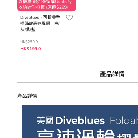
以優惠價$188換購Usatisfy
收納迷你拖板 (原價$269)
Diveblues - 可折疊手
提渦輪高速風扇 - 白/
灰/紫/藍
HK$259.0
HK$199.0
產品詳情
產品詳情