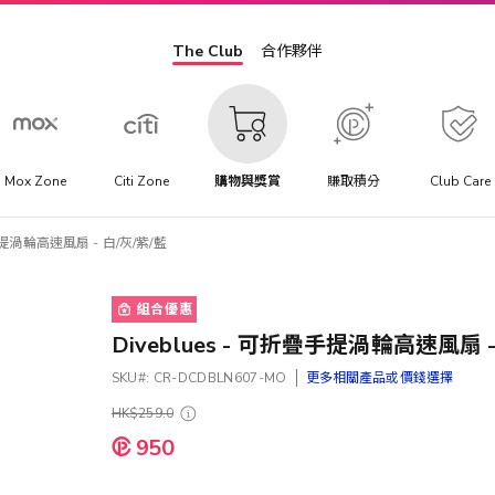
The Club
合作夥伴
Mox Zone
Citi Zone
購物與獎賞
賺取積分
Club Care
疊手提渦輪高速風扇 - 白/灰/紫/藍
組合優惠
Diveblues - 可折疊手提渦輪高速風扇 -
SKU
CR-DCDBLN607-MO
更多相關產品或價錢選擇
HK$259.0
950