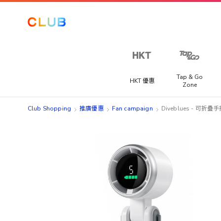
Tap & Go
HKT 優惠
Zone
Club Shopping
推廣優惠
Fan campaign
Diveblues - 可折
Skip
Skip
to
to
the
the
end
beginning
of
of
the
the
images
images
gallery
gallery