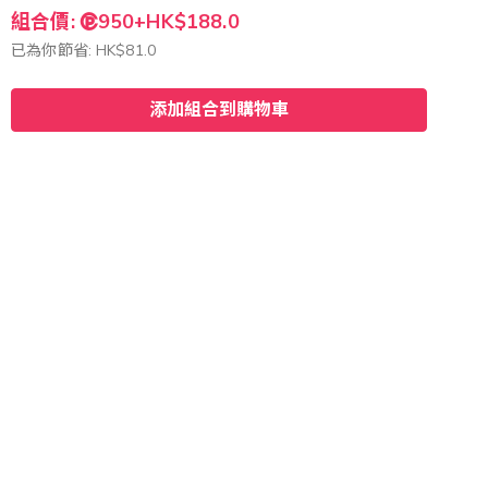
組合價:
950+
HK$188.0
已為你節省:
HK$81.0
添加組合到購物車