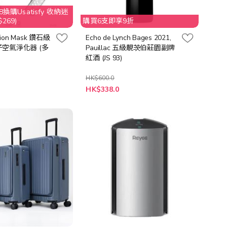
換購Usatisfy 收納迷
269)
購買6支即享9折
 ion Mask 鑽石級
Echo de Lynch Bages 2021,
空氣淨化器 (多
Pauillac 五級靚茨伯莊園副牌
紅酒 (JS 93)
HK$600.0
特
HK$338.0
殊
價
格