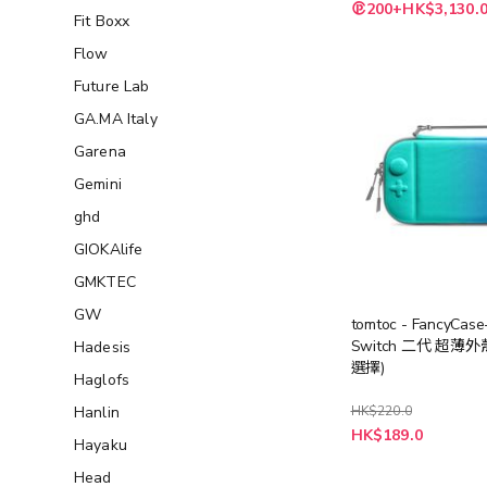
特
200+HK$3,130.
殊
Fit Boxx
價
格
Flow
Future Lab
GA.MA Italy
Garena
Gemini
ghd
GIOKAlife
GMKTEC
GW
tomtoc - FancyCas
Switch 二代 超薄外
Hadesis
選擇)
Haglofs
HK$220.0
Hanlin
HK$189.0
Hayaku
Head