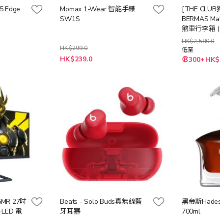
5 Edge
Momax 1-Wear 智能手錶
[THE CLU
SW1S
BERMAS M
煞車行李箱 (20
石黑/青石藍
HK$2,580.0
HK$299.0
低至
HK$239.0
300+HK$
5MR 27吋
Beats - Solo Buds真無線藍
黑帝斯Hades
I-LED 電
牙耳塞
700ml