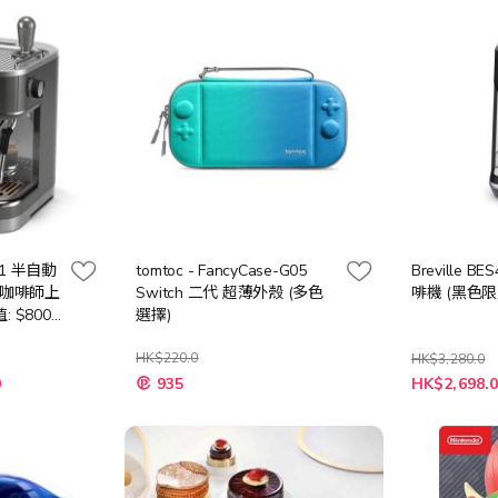
01 半自動
tomtoc - FancyCase-G05
Breville 
1咖啡師上
Switch 二代 超薄外殼 (多色
啡機 (黑色限
$800),
選擇)
HK$220.0
HK$3,280.0
0
935
HK$2,698.