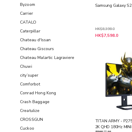
Byzoom
Samsung Galaxy S2
Carrier
CATALO
HK$8,398.0
Caterpillar
HK$7,598.0
Chateau d'Issan
Chateau Giscours
Chateau Malartic Lagraviere
Chuwi
city’super
Comforbot
Conrad Hong Kong
Crash Baggage
Creatulize
CROSSGUN
TITAN ARMY - P27
2K QHD 180Hz MIN
Cuckoo