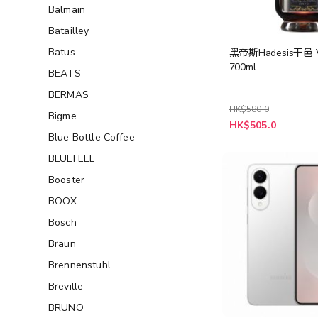
Balmain
Batailley
Batus
黑帝斯Hadesis干邑 
700ml
BEATS
BERMAS
HK$580.0
Bigme
特
HK$505.0
殊
Blue Bottle Coffee
價
格
BLUEFEEL
Booster
BOOX
Bosch
Braun
Brennenstuhl
Breville
BRUNO