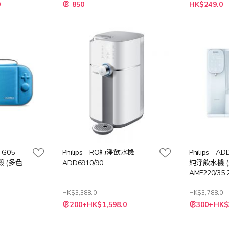
特
0
850
HK$249.0
殊
價
格
e-G05
Philips - RO純淨飲水機
Philips - 
殼 (多色
ADD6910/90
純淨飲水機 (送
AMF220/35
扇暖風空氣清
HK$3,388.0
$3388))
HK$3,788.0
特
特
200+HK$1,598.0
300+HK$
殊
殊
價
價
格
格