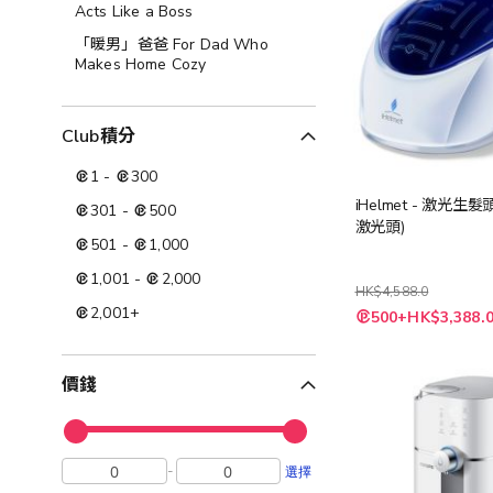
Acts Like a Boss
「暖男」爸爸 For Dad Who
Makes Home Cozy
Club積分
1
-
300
iHelmet - 激光生髮
301
-
500
激光頭)
501
-
1,000
1,001
-
2,000
HK$4,588.0
特
2,001
+
500+HK$3,388.
殊
價
格
價錢
-
選擇