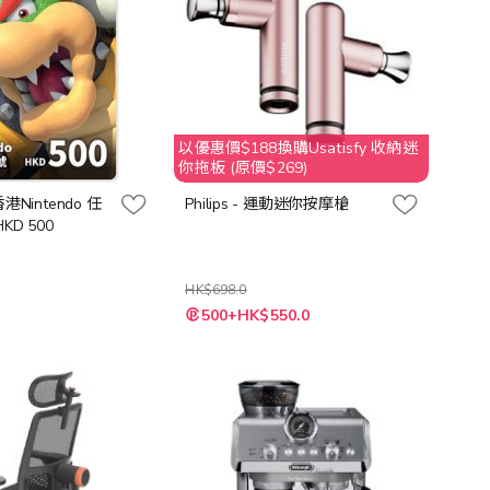
以優惠價$188換購Usatisfy 收納迷
你拖板 (原價$269)
 香港Nintendo 任
Philips - 運動迷你按摩槍
D 500
HK$698.0
特
500+HK$550.0
殊
價
格