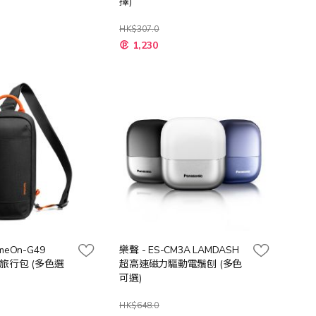
擇)
HK$307.0
0
1,230
ameOn-G49
樂聲 - ES-CM3A LAMDASH
超高速磁力驅動電鬚刨 (多色
可選)
HK$648.0