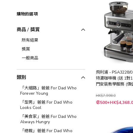
購物的選項
商品 / 獎賞
所有結果
獎賞
一般商品
飛利浦 - PSA3228/
類別
特濃咖啡機 (送 1對
門安裝教學服務 (價值: 
「大細路」爸爸 For Dad Who
送完即止
Forever Young
HK$7,998.0
特
「型男」爸爸 For Dad Who
500+HK$4,368.
殊
Looks Cool
價
格
「美食家」爸爸 For Dad Who
Always Hungry
「總裁」爸爸 For Dad Who