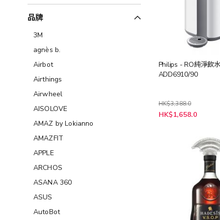
品牌
3M
agnès b.
Philips - RO純淨飲
Airbot
ADD6910/90
Airthings
Airwheel
HK$3,388.0
AISOLOVE
特
HK$1,658.0
殊
AMAZ by Lokianno
價
格
AMAZFIT
APPLE
ARCHOS
ASANA 360
ASUS
AutoBot