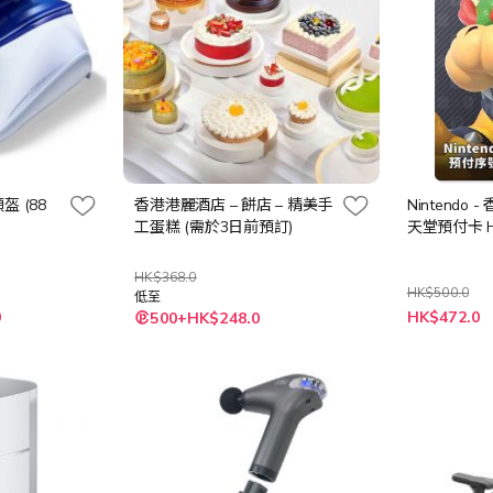
頭盔 (88
香港港麗酒店 – 餅店 – 精美手
Nintendo -
工蛋糕 (需於3日前預訂)
天堂預付卡 HK
HK$368.0
HK$500.0
低至
特
0
HK$472.0
500+HK$248.0
殊
價
格