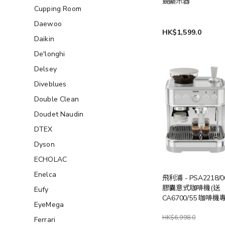
競顯示器
Cupping Room
Daewoo
HK$1,599.0
Daikin
De'longhi
Delsey
Diveblues
Double Clean
Doudet Naudin
DTEX
Dyson
ECHOLAC
Enelca
飛利浦 - PSA2218/
膠囊意式咖啡機(送
Eufy
CA6700/55 咖啡
EyeMega
劑兩瓶 (總值 $316)
止)
HK$6,998.0
Ferrari