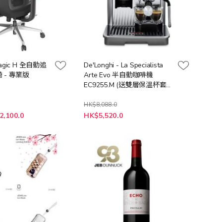
Magic H 全自動追
De'Longhi - La Specialista
 - 專業版
Arte Evo 半自動咖啡機
EC9255.M (送雙層保溫杯套裝
(400毫升) (DLSC318)(價值
$398),送完即止)
HK$8,088.0
特
2,100.0
HK$5,520.0
殊
價
格