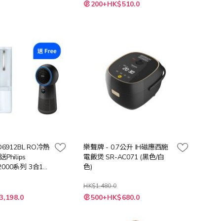
200+HK$510.0
ADD6912BL RO冷熱
樂聲牌 - 0.7公升 IH磁應西施
Philips
電飯煲 SR-AC071 (黑色/白
 2000系列 3合1風
色)
新機 (價值:
HK$1,480.0
3,198.0
500+HK$680.0