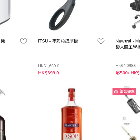
水機
ITSU - 零死角按摩槍
Newtral - 
蹤人體工學椅
HK$4,098.0
HK$1,680.0
特
HK$399.0
500+HK$
殊
價
格
組合優惠