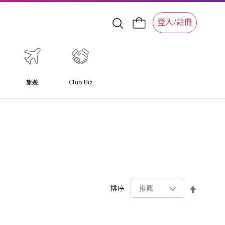
登入/註冊
旅遊
Club Biz
設
排序
置
降
序
方