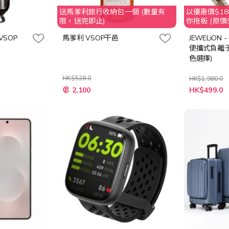
送馬爹利旅行收納包一個 (數量有
以優惠價$188
限，送完即止)
你拖板 (原價$
VSOP
馬爹利 VSOP干邑
JEWELiON -
便攜式負離子
色選擇)
HK$528.0
HK$1,980.0
特
2,100
HK$499.0
殊
價
格