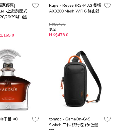
B獨家優惠]
Ruijie - Reyee (RG-M32) 雙頻
aler -上掀前開式
AX3200 Mesh WiFi 6 路由器
/26/29吋) (墨
/大象灰/抹茶拿鐵)
HK$840.0
低至
HK$478.0
1,165.0
is干邑 XO
tomtoc - GameOn-G49
Switch 二代 旅行包 (多色選