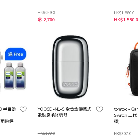
HK$649.0
HK$1,880.0
特
2,700
HK$1,580.
殊
價
格
00 半自動
YOOSE -N1-S 全合金便攜式
tomtoc - G
電動鼻毛修剪器
Switch 二代 旅行包 (多色選
機專用除鈣
擇)
, 送完即
HK$199.0
HK$307.0