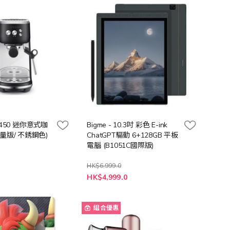
向
BES450 迷你意式咖
Bigme - 10.3吋 彩色 E-ink
量版/ 不銹鋼色)
ChatGPT驅動 6+128GB 平板
電腦 (B1051C國際版)
HK$6,999.0
特
0
HK$4,999.0
殊
價
格
組合優惠