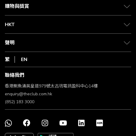
媒體中心
賺取積分
購物與獎賞
兌換禮遇
物流與配送
Club 積分助手
Club Shopping 商品領取站
HKT
積分兌換
退款政策
csl.
常見問題
1010
聲明
在線客服
網上行
私隱聲明
HKT
繁
EN
使用條款
條款及細則
聯絡我們
不歧視及不騷擾聲明
認可牌照及通告
香港鰂魚涌英皇道979號太古坊電訊盈科中心14樓
enquiry@theclub.com.hk
(852) 183 3000