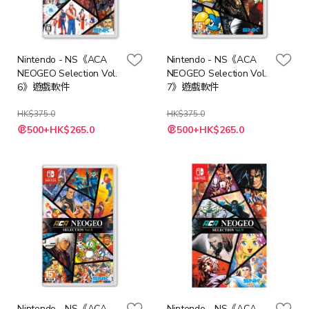
Nintendo - NS《ACA
Nintendo - NS《ACA
NEOGEO Selection Vol.
NEOGEO Selection Vol.
6》遊戲軟件
7》遊戲軟件
HK$375.0
HK$375.0
特
特
500+HK$265.0
500+HK$265.0
殊
殊
價
價
格
格
Nintendo - NS《ACA
Nintendo - NS《ACA