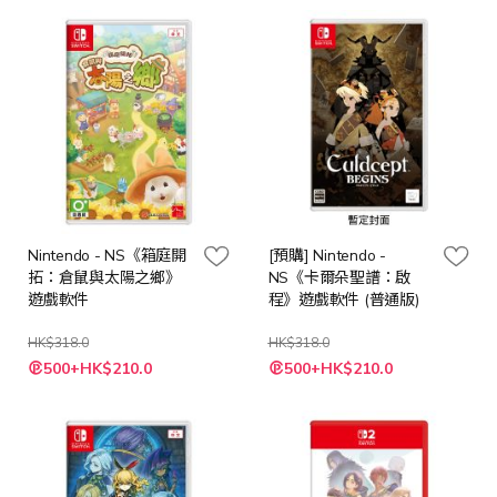
格
格
Nintendo - NS《箱庭開
[預購] Nintendo -
拓：倉鼠與太陽之鄉》
NS《卡爾朵聖譜：啟
遊戲軟件
程》遊戲軟件 (普通版)
HK$318.0
HK$318.0
特
特
500+HK$210.0
500+HK$210.0
殊
殊
價
價
格
格