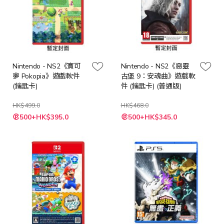
Nintendo - NS2《寶可
Nintendo - NS2《惡靈
夢 Pokopia》遊戲軟件
古堡 9：安魂曲》遊戲軟
(鑰匙卡)
件 (鑰匙卡) (普通版)
HK$499.0
HK$468.0
特
特
500+HK$395.0
500+HK$345.0
殊
殊
價
價
格
格