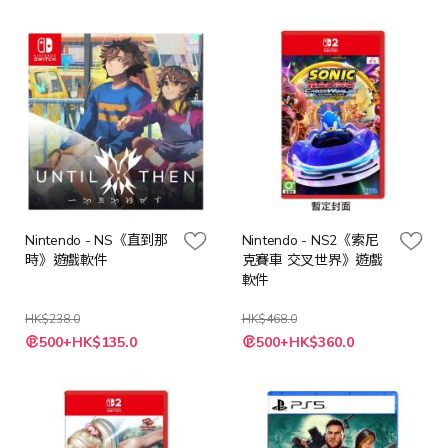
價
價
格
格
Nintendo - NS《直到那
Nintendo - NS2《索尼
時》遊戲軟件
克賽車 交叉世界》遊戲
軟件
HK$238.0
HK$468.0
特
特
500+HK$135.0
500+HK$360.0
殊
殊
價
價
格
格