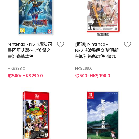
Nintendo - NS《魔法司
[預購] Nintendo -
書阿莉艾娜～七英傑之
NS2《破曉傳奇 黎明新
書》遊戲軟件
程版》遊戲軟件 (鑰匙
卡)
HK$338.0
HK$299.0
特
特
500+HK$230.0
500+HK$190.0
殊
殊
價
價
格
格