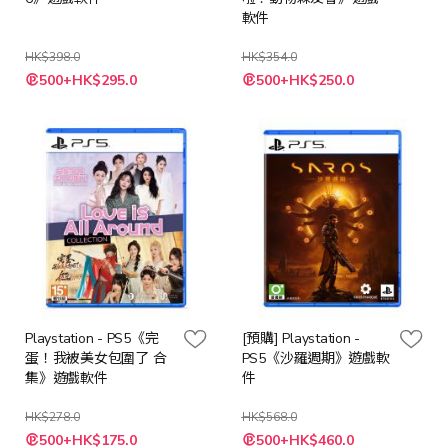
軟件
HK$398.0
HK$354.0
特
特
500+HK$295.0
500+HK$250.0
殊
殊
價
價
格
格
Playstation - PS5《完
[預購] Playstation -
蛋！我被美女包圍了 合
PS5《沙羅週期》遊戲軟
集》遊戲軟件
件
HK$278.0
HK$568.0
特
特
500+HK$175.0
500+HK$460.0