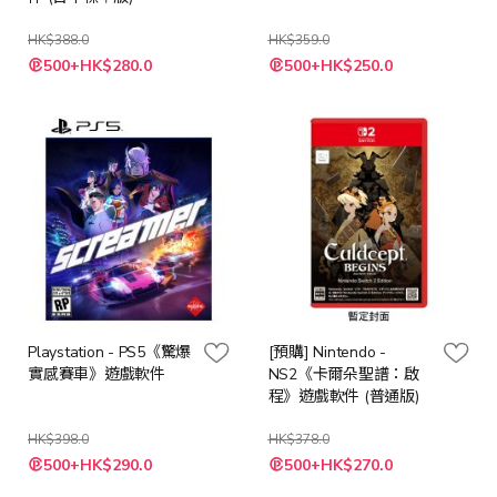
HK$388.0
HK$359.0
特
特
500+HK$280.0
500+HK$250.0
殊
殊
價
價
格
格
Playstation - PS5《驚爆
[預購] Nintendo -
實感賽車》遊戲軟件
NS2《卡爾朵聖譜：啟
程》遊戲軟件 (普通版)
HK$398.0
HK$378.0
特
特
500+HK$290.0
500+HK$270.0
殊
殊
價
價