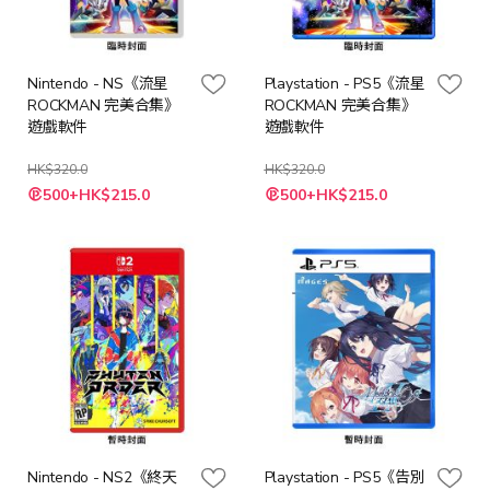
Nintendo - NS《流星
Playstation - PS5《流星
ROCKMAN 完美合集》
ROCKMAN 完美合集》
遊戲軟件
遊戲軟件
HK$320.0
HK$320.0
特
特
500+HK$215.0
500+HK$215.0
殊
殊
價
價
格
格
Nintendo - NS2《終天
Playstation - PS5《告別