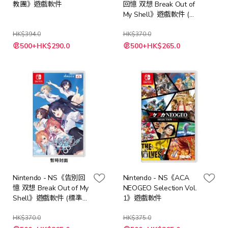
教團》遊戲軟件
回憶 双想 Break Out of
My Shell》遊戲軟件 (標
準版)
HK$394.0
HK$370.0
特
特
500+HK$290.0
500+HK$265.0
殊
殊
價
價
格
格
Nintendo - NS《告別回
Nintendo - NS《ACA
憶 双想 Break Out of My
NEOGEO Selection Vol.
Shell》遊戲軟件 (標準
1》遊戲軟件
版)
HK$370.0
HK$375.0
特
特