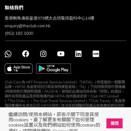
條款及細則
聯絡我們
不歧視及不騷擾聲明
認可牌照及通告
香港鰂魚涌英皇道979號太古坊電訊盈科中心14樓
enquiry@theclub.com.hk
(852) 183 3000
Club Care 為 HKT Financial Services Limited (「HKTIA」) 所經營的一個服務
品牌。HKTIA 為香港特別行政區保險業監管局 (「IA」) 下的持牌保險代理機構
(持牌保險代理牌照號碼：FA2474)。使用於此網站內所有對「保險」的提述、
與所有保險產品及保險推廣均由 HKTIA 為你直接安排。Club HKT Limited
(「The Club」) 、The Club Travel Services Limited (「Club Travel」) 及香港
電訊集團所有其他公司 (HKTIA除外) 並沒有就相關保險產品或推廣安排任何保
險合約或進行其他受規管活動 (定義見《保險業條例》)。
繼續訪問/使用本網站，即表示閣下同意其使
© The Club 2026. 保留所有權利
用cookies。要了解更多有關閣下如何管理
關閉
cookies設置以及我們網站如何使用cookies的
立即下載The Club手機app
開啟