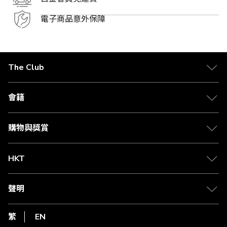
電子商品意外保障
The Club
關於 The Club
合作夥伴
會籍
Citi The Club 信用卡
會籍及專屬禮遇
媒體中心
賺取積分
購物與獎賞
兌換禮遇
物流與配送
Club 積分助手
Club Shopping 商品領取站
HKT
積分兌換
退款政策
csl.
常見問題
1010
聲明
在線客服
網上行
私隱聲明
HKT
繁
EN
使用條款