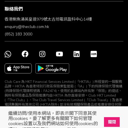
條款及細則
聯絡我們
不歧視及不騷擾聲明
認可牌照及通告
香港鰂魚涌英皇道979號太古坊電訊盈科中心14樓
enquiry@theclub.com.hk
(852) 183 3000
Club Care 為 HKT Financial Services Limited (「HKTIA」) 所經營的一個服務
品牌。HKTIA 為香港特別行政區保險業監管局 (「IA」) 下的持牌保險代理機構
(持牌保險代理牌照號碼：FA2474)。使用於此網站內所有對「保險」的提述、
與所有保險產品及保險推廣均由 HKTIA 為你直接安排。Club HKT Limited
(「The Club」) 、The Club Travel Services Limited (「Club Travel」) 及香港
電訊集團所有其他公司 (HKTIA除外) 並沒有就相關保險產品或推廣安排任何保
險合約或進行其他受規管活動 (定義見《保險業條例》)。
繼續訪問/使用本網站，即表示閣下同意其使
© The Club 2026. 保留所有權利
用cookies。要了解更多有關閣下如何管理
關閉
cookies設置以及我們網站如何使用cookies的
立即下載The Club手機app
開啟