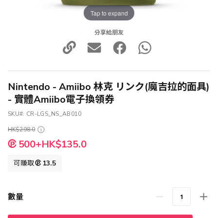
Tap to expand
分享給朋友
Nintendo - Amiibo 林克 リンク(魔吉拉的面具)
- 實體Amiibo電子換領券
SKU
CR-LGS_NS_AB010
HK$298.0
特
500+HK$135.0
殊
價
可賺取
13.5
格
數量