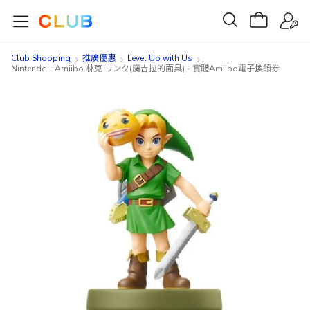
Club Shopping
推廣優惠
Level Up with Us
Nintendo - Amiibo 林克 リンク(魔吉拉的面具) - 實體Amiibo電子換領券
Skip
Skip
to
to
the
the
end
beginning
of
of
the
the
images
images
gallery
gallery