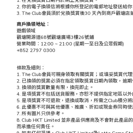
1. 在兌換獎賞日期內於網上兌換獎賞。
2. 你的電子換領信將根據你所登記的電郵地址發送給你
3. The Club會員須於兌換獎賞後30 天內到商戶觀塘
商戶換領地址︰
遊戲領域
觀塘開源道68號觀塘廣場3樓26號鋪
營業時間︰12:00 ~ 21:00 (星期一至日及公眾假期)
+852 2797 0300
條款及細則︰
1. The Club會員可親身領取有關獎賞；或填妥獎賞
2. 已換領的獎賞必須在指定領取獎賞日期內領取，逾
3. 換領的獎賞數量有限，換完即止。
4. 是項獎賞不包括送貨服務，亦恕不提供指定地區以
5. 是項獎賞不可退款，退換或取消，所需之Club積分將於
6. 此優惠不可與其他優惠、推廣、折扣或現金券同時
7. 所有圖片只供參考。
8. Club HKT Limited 並非產品供應商
而承擔任何責任。