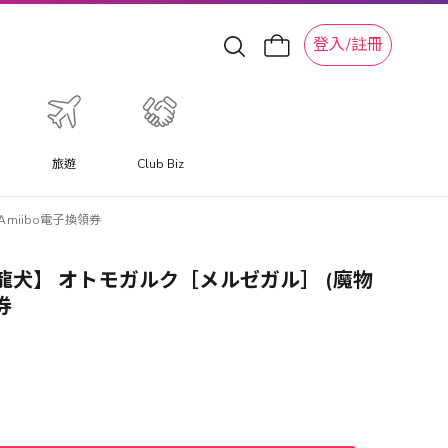
登入/註冊
旅遊
Club Biz
Amiibo電子換領券
克【爵銀龍犬】 オトモガルク［メルゼガル］ (魔物
券