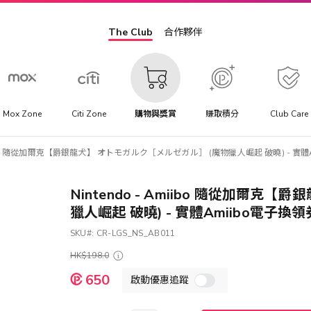
The Club
合作夥伴
Mox Zone
Citi Zone
購物與獎賞
賺取積分
Club Care
Amiibo 隨從加爾克【爵銀龍犬】 オトモガルク［メルゼガル］ (魔物獵人崛起 破曉) - 實體
Nintendo - Amiibo 隨從加爾
獵人崛起 破曉) - 實體Amiibo電子換領
SKU
CR-LGS_NS_AB011
HK$198.0
特
650
啟動優惠追蹤
殊
價
格