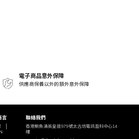
電子商品意外保障
供應商保養以外的額外意外保障
語言
聯絡我們
繁
香港鰂魚涌英皇道979號太古坊電訊盈科中心14
N
樓