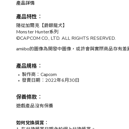
產品詳情
產品特性︰
隨從加爾克【爵銀龍犬】
Monster Hunter系列
©CAPCOM CO., LTD. ALL RIGHTS RESERVED.
amiibo的圖像為開發中圖像，或許會與實際商品存
產品規格︰
製作商︰Capcom
發賣日期︰2022年6月30日
保養條款︰
遊戲產品沒有保養
如何兌換獎賞︰