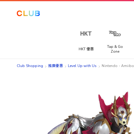
Tap & Go
HKT 優惠
Zone
Club Shopping
推廣優惠
Level Up with Us
Nintendo - 
Skip
Skip
to
to
the
the
end
beginning
of
of
the
the
images
images
gallery
gallery