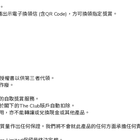
。
店鋪出示電子換領信 (含QR Code)，方可換領指定獎賞。
代理授權書以供第三者代領。
期作廢。
外的自取獎賞服務。
閣下的The Club賬戶自動扣除。
使用，亦不能轉讓或兌換現金或其他產品。
及不會對此產品的質量作出任何保證。我們將不會就此產品的任何方面承