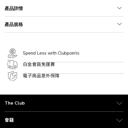
產品詳情
產品規格
Spend Less with Clubpoints
白金會員免運費
電子商品意外保障
The Club
關於 The Club
合作夥伴
會籍
Citi The Club 信用卡