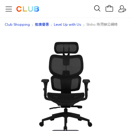
Club Shopping
推廣優惠
Level Up with Us
Shiho 侍河辦公網椅
Skip
Skip
to
to
the
the
end
beginning
of
of
the
the
images
images
gallery
gallery