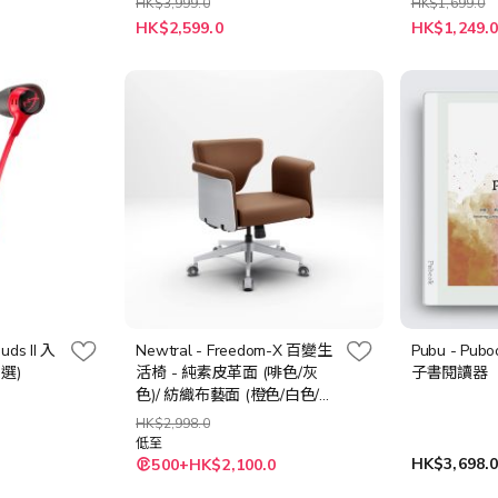
HK$3,999.0
HK$1,699.0
特
HK$2,599.0
HK$1,249.
殊
價
格
uds II 入
Newtral - Freedom-X 百變生
Pubu - Pub
選)
活椅 - 純素皮革面 (啡色/灰
子書閱讀器
色)/ 紡織布藝面 (橙色/白色/深
灰)
HK$2,998.0
低至
HK$3,698.
500+HK$2,100.0