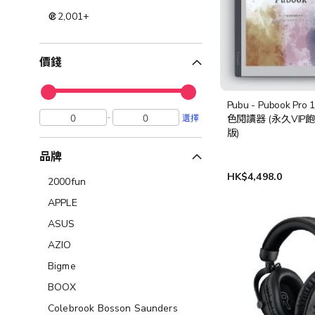
2,001
+
價錢
Pubu - Pubook Pro 
-
選擇
色閱讀器 (永久VIP
版)
品牌
HK$4,498.0
2000fun
APPLE
ASUS
AZIO
Bigme
BOOX
Colebrook Bosson Saunders