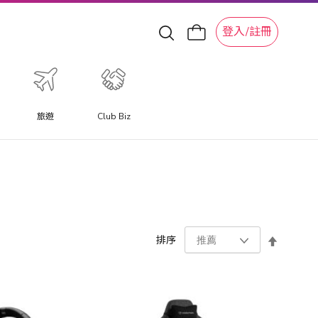
登入/註冊
旅遊
Club Biz
設
排序
置
降
序
方
向