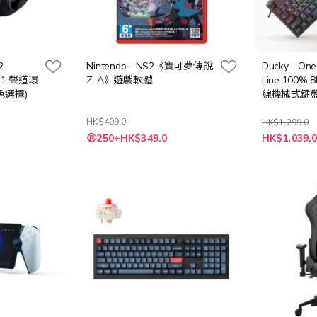
2
Nintendo - NS2《寶可夢傳說
Ducky - One
7.1 聲道環
Z-A》遊戲軟體
Line 100% 8
色選擇)
線機械式鍵盤 
HK$409.0
HK$1,299.0
特
250+HK$349.0
HK$1,039.
殊
價
格