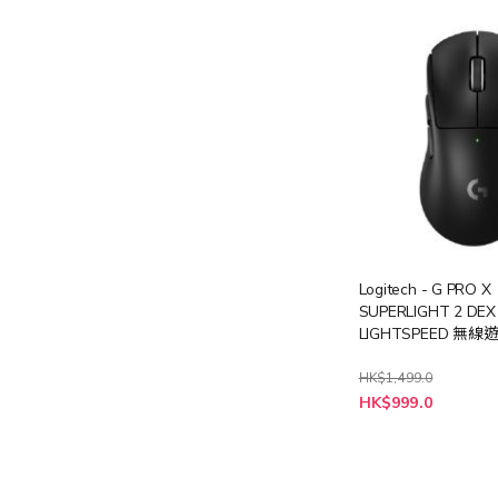
Logitech - G PRO X
SUPERLIGHT 2 DEX
LIGHTSPEED 無
(多色選擇)
HK$1,499.0
HK$999.0