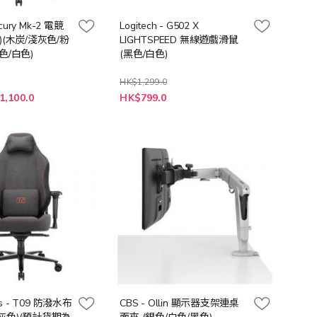
rcury Mk-2 電競
Logitech - G502 X
)(木炭/淺灰色/粉
LIGHTSPEED 無線遊戲滑鼠
色/白色)
(黑色/白色)
HK$1,299.0
1,100.0
HK$799.0
ks - T09 防潑水布
CBS - Ollin 顯示器支架連桌