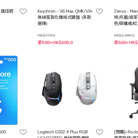
l™ 遙控遊
Keychron - V6 Max QMK/VIA
Zenox - Me
無線客製化機械式鍵盤 (多款
椅(布藝/皮革
選擇)
色/碳纖維/紅
HK$779.0
HK$1,999.0
500+HK$600.0
500+HK$
500
Logitech G502 X Plus RGB
[預購]i-Roc