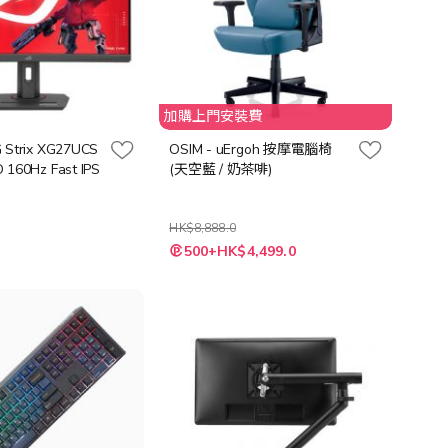
加購上門安裝費
 Strix XG27UCS
OSIM - uErgoh 按摩電腦椅
 160Hz Fast IPS
(天空藍 / 奶茶啡)
HK$8,888.0
0
500+HK$4,499.0