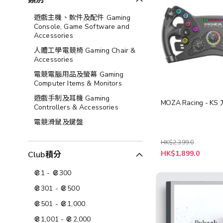
類別
遊戲主機、軟件及配件 Gaming
Console, Game Software and
Accessories
人體工學電競椅 Gaming Chair &
Accessories
電競電腦用品及螢幕 Gaming
Computer Items & Monitors
遊戲手制及耳機 Gaming
MOZA Racing - K
Controllers & Accessories
電競滑鼠及鍵盤
HK$2,399.0
特
HK$1,899.0
Club積分
殊
價
格
1
-
300
301
-
500
501
-
1,000
1,001
-
2,000