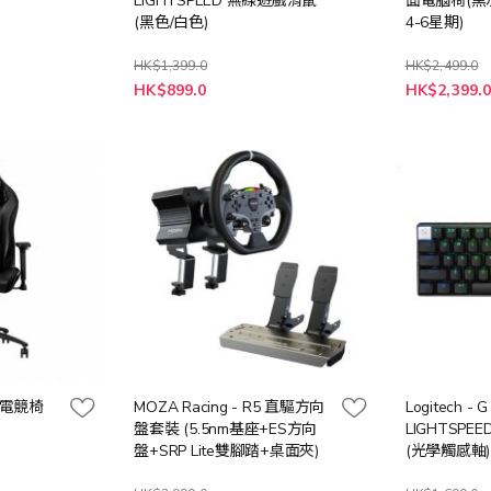
LIGHTSPEED 無線遊戲滑鼠
面電腦椅(黑
(黑色/白色)
4-6星期)
HK$1,399.0
HK$2,499.0
特
HK$899.0
HK$2,399.
殊
價
格
X 電競椅
MOZA Racing - R5 直驅方向
Logitech - 
盤套裝 (5.5nm基座+ES方向
LIGHTSP
盤+SRP Lite雙腳踏+桌面夾)
(光學觸感軸)