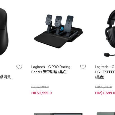
Logitech - G PRO Racing
Logitech - G
Pedals 賽車腳踏 (黑色)
LIGHTSP
線遊戲滑鼠
(黑色)
HK$4,999.0
HK$1,799.0
特
特
HK$2,999.0
HK$1,599.
殊
殊
價
價
格
格