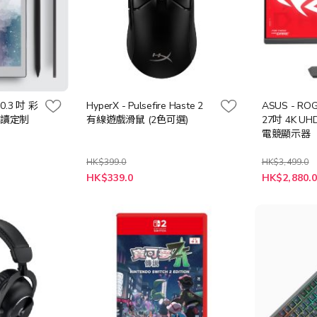
10.3 吋 彩
HyperX - Pulsefire Haste 2
ASUS - ROG
飽讀定制
有線遊戲滑鼠 (2色可選)
27吋 4K UHD
電競顯示器
HK$399.0
HK$3,499.0
特
HK$339.0
HK$2,880.
殊
價
格