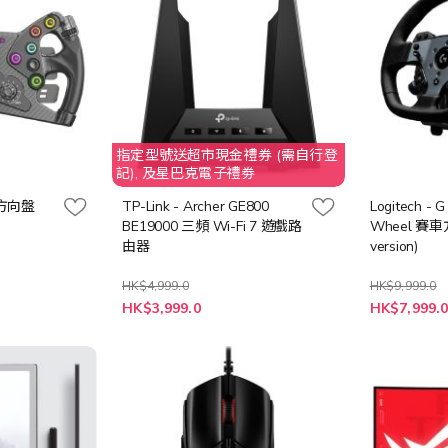
指定型號送超市現金禮券 (需自行登
記), 及星巴克電子禮劵
S 方向盤
TP-Link - Archer GE800
Logitech - 
BE19000 三頻 Wi-Fi 7 遊戲路
Wheel 賽車
由器
version)
HK$4,999.0
HK$9,999.0
特
特
HK$3,999.0
HK$7,999.
殊
殊
價
價
格
格