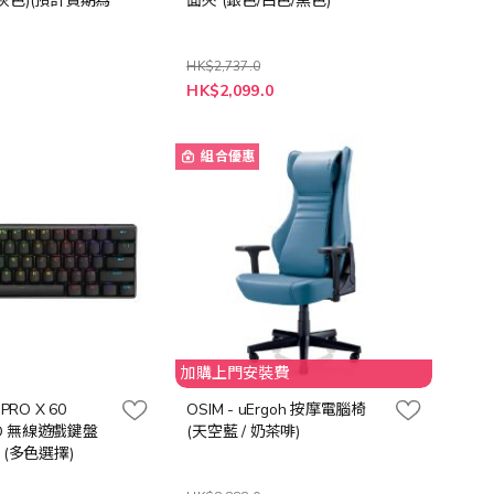
灰色)(預計貨期為
面夾 (銀色/白色/黑色)
HK$2,737.0
0
HK$2,099.0
組合優惠
加購上門安裝費
G PRO X 60
OSIM - uErgoh 按摩電腦椅
EED 無線遊戲鍵盤
(天空藍 / 奶茶啡)
 (多色選擇)