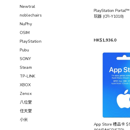
Newtral
PlayStation Porta
noblechairs
玩器 (CFI-Y1018)
NuPhy
OSIM
HK$1,936.0
PlayStation
Pubu
SONY
Steam
TP-LINK
XBOX
Zenox
八位堂
任天堂
小米
App Store 禮品卡 $