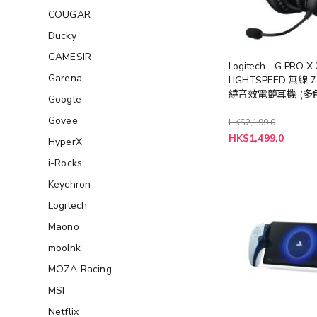
COUGAR
Ducky
GAMESIR
Logitech - G PRO X 
Garena
LIGHTSPEED 無線 
繞音效電競耳機 (多
Google
Govee
HK$2,199.0
HK$1,499.0
HyperX
i-Rocks
Keychron
Logitech
Maono
mooInk
MOZA Racing
MSI
Netflix