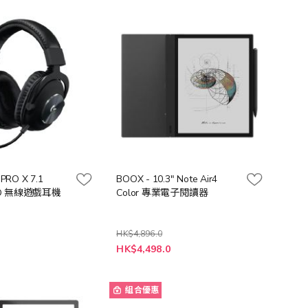
 PRO X 7.1
BOOX - 10.3" Note Air4
EED 無線遊戲耳機
Color 專業電子閱讀器
HK$4,896.0
特
0
HK$4,498.0
殊
價
格
組合優惠