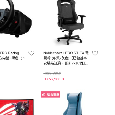
G PRO Racing
Noblechairs HERO ST TX 電
方向盤 (黑色) (PC
競椅 (布質-灰色)【已包基本
安裝及送貨，預計7-10個工作
天送貨】
HK$3,880.0
特
0
HK$2,988.0
殊
價
格
組合優惠