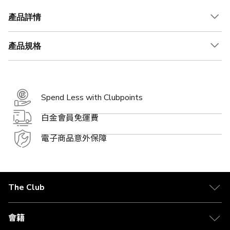
格
產品詳情
產品規格
Spend Less with Clubpoints
白金會員免運費
電子商品意外保障
The Club
關於 The Club
合作夥伴
會籍
Citi The Club 信用卡