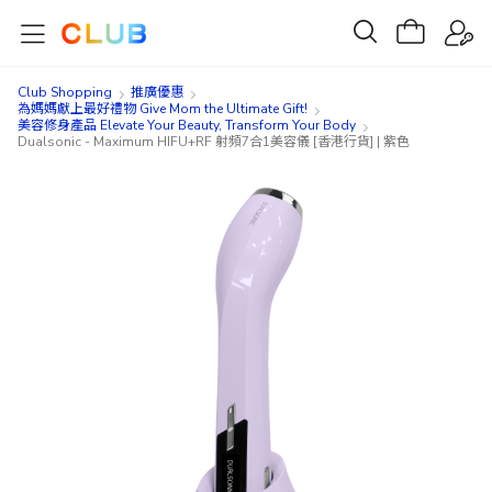
Club Shopping
推廣優惠
為媽媽獻上最好禮物 Give Mom the Ultimate Gift!
美容修身產品 Elevate Your Beauty, Transform Your Body
Dualsonic - Maximum HIFU+RF 射頻7合1美容儀 [香港行貨] | 紫色
Skip
Skip
to
to
the
the
end
beginning
of
of
the
the
images
images
gallery
gallery