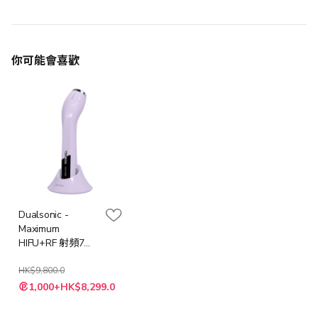
你可能會喜歡
Dualsonic -
Maximum
HIFU+RF 射頻7合1
美容儀 [香港行貨]
| 紫色
HK$9,800.0
特
1,000+HK$8,299.0
殊
價