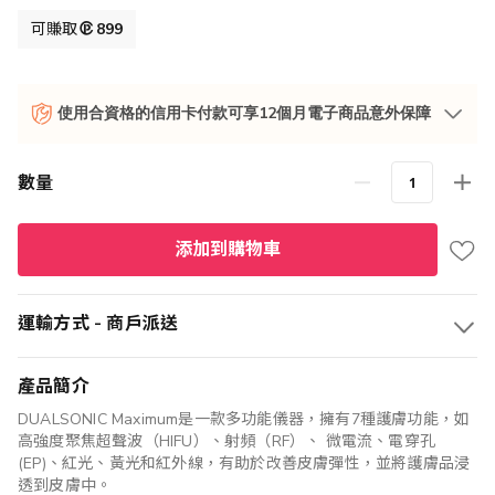
價
可賺取
899
格
使用合資格的信用卡付款可享12個月電子商品意外保障
數量
添加到購物車
運輸方式 - 商戶派送
產品簡介
DUALSONIC Maximum是一款多功能儀器，擁有7種護膚功能，如
高強度聚焦超聲波（HIFU）、射頻（RF）、 微電流、電穿孔
(EP)、紅光、黃光和紅外線，有助於改善皮膚彈性，並將護膚品浸
透到皮膚中。