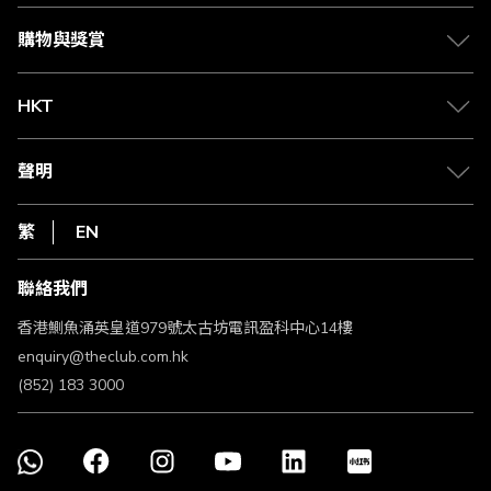
會籍及專屬禮遇
媒體中心
賺取積分
購物與獎賞
兌換禮遇
物流與配送
Club 積分助手
Club Shopping 商品領取站
HKT
積分兌換
退款政策
csl.
常見問題
1010
聲明
在線客服
網上行
私隱聲明
HKT
繁
EN
使用條款
條款及細則
聯絡我們
不歧視及不騷擾聲明
認可牌照及通告
香港鰂魚涌英皇道979號太古坊電訊盈科中心14樓
enquiry@theclub.com.hk
(852) 183 3000