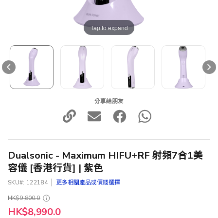
Tap to expand
分享給朋友
Dualsonic - Maximum HIFU+RF 射頻7合1美
容儀 [香港行貨] | 紫色
SKU
122184
更多相關產品或價錢選擇
HK$9,800.0
特
HK$8,990.0
殊