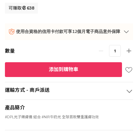
價
可賺取
638
格
使用合資格的信用卡付款可享12個月電子商品意外保障
數量
添加到購物車
運輸方式 - 商戶派送
產品簡介
#DPL光子嫩膚儀 結合 #NIR牛奶光 全球首款雙重護膚功效