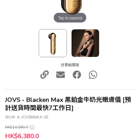
Tap to expand
分享給朋友
JOVS - Blacken Max 黑鉑金牛奶光嫩膚儀 [預
計送貨時間最快7工作日]
SKU
A-JOVBKMAX-SE
HK$10,380.0
特
HK$6,380.0
殊