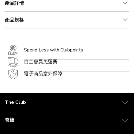
產品詳情
產品規格
Spend Less with Clubpoints
白金會員免運費
電子商品意外保障
The Club
關於 The Club
合作夥伴
會籍
Citi The Club 信用卡
會籍及專屬禮遇