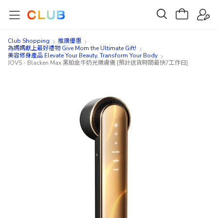
Club Shopping
推廣優惠
為媽媽獻上最好禮物 Give Mom the Ultimate Gift!
美容修身產品 Elevate Your Beauty, Transform Your Body
JOVS - Blacken Max 黑鉑金牛奶光嫩膚儀 [預計送貨時間最快7工作日]
Skip
Skip
to
to
the
the
end
beginning
of
of
the
the
images
images
gallery
gallery