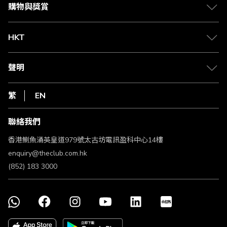
媒體中心
賺取積分
購物與獎賞
兌換禮遇
物流與配送
Club 積分助手
Club Shopping 商品領取站
HKT
積分兌換
退款政策
csl.
常見問題
1010
聲明
在線客服
網上行
私隱聲明
HKT
繁
EN
使用條款
條款及細則
聯絡我們
不歧視及不騷擾聲明
認可牌照及通告
香港鰂魚涌英皇道979號太古坊電訊盈科中心14樓
enquiry@theclub.com.hk
(852) 183 3000