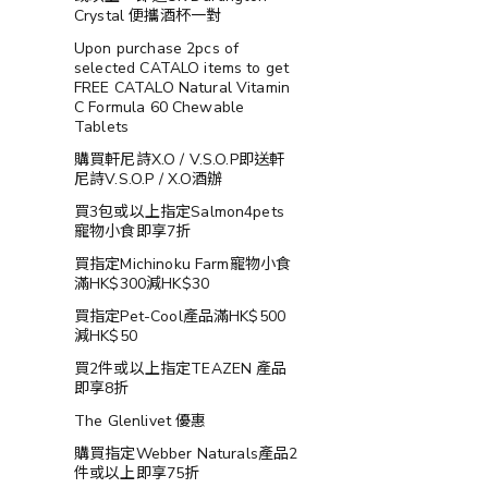
Crystal 便攜酒杯一對
Upon purchase 2pcs of
selected CATALO items to get
FREE CATALO Natural Vitamin
C Formula 60 Chewable
Tablets
購買軒尼詩X.O / V.S.O.P即送軒
尼詩V.S.O.P / X.O酒辦
買3包或以上指定Salmon4pets
寵物小食即享7折
買指定Michinoku Farm寵物小食
滿HK$300減HK$30
買指定Pet-Cool產品滿HK$500
減HK$50
買2件或以上指定TEAZEN 產品
即享8折
The Glenlivet 優惠
購買指定Webber Naturals產品2
件或以上即享75折