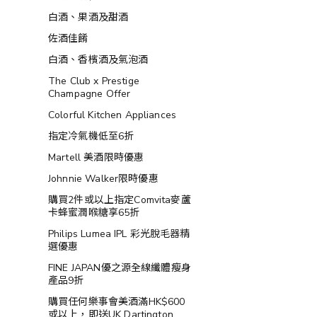
白酒、果酒及甜酒
佐酒佳餚
白酒、香檳酒及氣泡酒
The Club x Prestige
Champagne Offer
Colorful Kitchen Appliances
指定冷氣機低至6折
Martell 美酒限時優惠
Johnnie Walker限時優惠
購買2件或以上指定Comvita麥蘆
卡蜂蜜潤喉糖享65折
Philips Lumea IPL 彩光脫毛器精
選優惠
FINE JAPAN優之源全線纖體瘦身
產品9折
購買任何樂事會美酒滿HK$600
或以上，即送UK Dartington