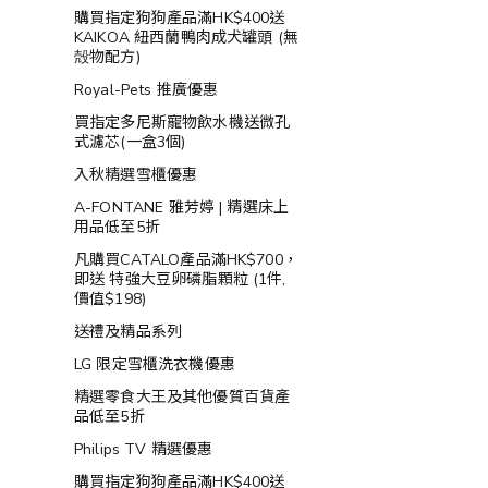
購買指定狗狗產品滿HK$400送
KAIKOA 紐西蘭鴨肉成犬罐頭 (無
殻物配方)
Royal-Pets 推廣優惠
買指定多尼斯寵物飲水機送微孔
式濾芯(一盒3個)
入秋精選雪櫃優惠
A-FONTANE 雅芳婷 | 精選床上
用品低至5折
凡購買CATALO產品滿HK$700，
即送 特強大豆卵磷脂顆粒 (1件,
價值$198)
送禮及精品系列
LG 限定雪櫃洗衣機優惠
精選零食大王及其他優質百貨產
品低至5折
Philips TV 精選優惠
購買指定狗狗產品滿HK$400送