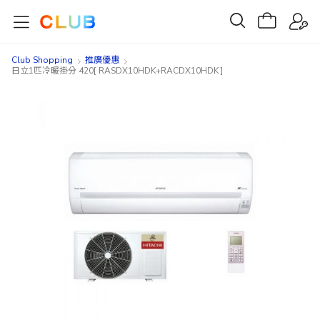
Club Shopping
推廣優惠
日立1匹冷暖掛分 420[ RASDX10HDK+RACDX10HDK ]
Skip
Skip
to
to
the
the
end
beginning
of
of
the
the
images
images
gallery
gallery