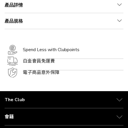
產品詳情
產品規格
Spend Less with Clubpoints
白金會員免運費
電子商品意外保障
The Club
關於 The Club
合作夥伴
會籍
Citi The Club 信用卡
會籍及專屬禮遇