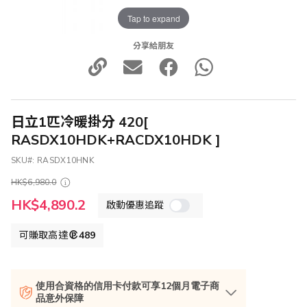
Tap to expand
分享給朋友
日立1匹冷暖掛分 420[
RASDX10HDK+RACDX10HDK ]
SKU
RASDX10HNK
HK$6,980.0
特
HK$4,890.2
啟動優惠追蹤
殊
價
格
可賺取高達
489
使用合資格的信用卡付款可享12個月電子商
品意外保障