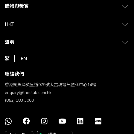
媒體中心
賺取積分
購物與獎賞
兌換禮遇
物流與配送
Club 積分助手
Club Shopping 商品領取站
HKT
積分兌換
退款政策
csl.
常見問題
1010
聲明
在線客服
網上行
私隱聲明
HKT
繁
EN
使用條款
條款及細則
聯絡我們
不歧視及不騷擾聲明
認可牌照及通告
香港鰂魚涌英皇道979號太古坊電訊盈科中心14樓
enquiry@theclub.com.hk
(852) 183 3000