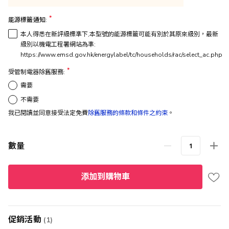
能源標籤通知:
本人得悉在新評級標準下,本型號的能源標籤可能有別於其原來級別，最新
級別以機電工程署網站為準:
https://www.emsd.gov.hk/energylabel/tc/households/rac/select_ac.php
受管制電器除舊服務:
需要
不需要
我已閱讀並同意接受法定免費
除舊服務的條款和條件之約束
。
數量
添加到購物車
促銷活動
(1)