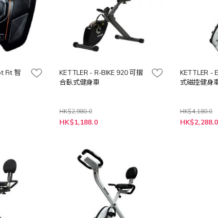
t Fit 智
KETTLER - R-BIKE 920 可摺
KETTLER - 
合臥式健身車
式磁控健身
HK$2,980.0
HK$4,180.0
特
特
HK$1,188.0
HK$2,288.
殊
殊
價
價
格
格