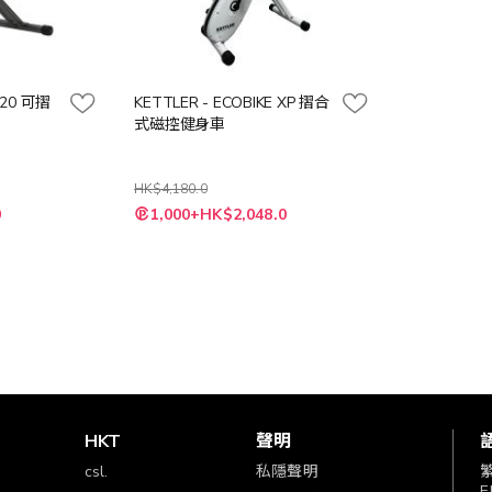
 920 可摺
KETTLER - ECOBIKE XP 摺合
式磁控健身車
HK$4,180.0
特
0
1,000+HK$2,048.0
殊
價
格
賞
HKT
聲明
csl.
私隱聲明
E