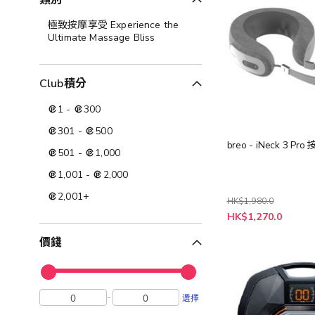
類別
極致按摩享受 Experience the
Ultimate Massage Bliss
Club積分
1
-
300
301
-
500
breo - iNeck 3 Pr
501
-
1,000
1,001
-
2,000
2,001
+
HK$1,980.0
特
HK$1,270.0
殊
價
價錢
格
-
選擇