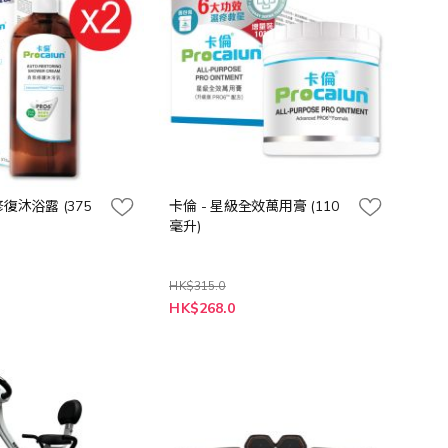
修復沐浴露 (375
卡倫 - 星級全效萬用膏 (110
毫升)
HK$315.0
特
HK$268.0
殊
價
格