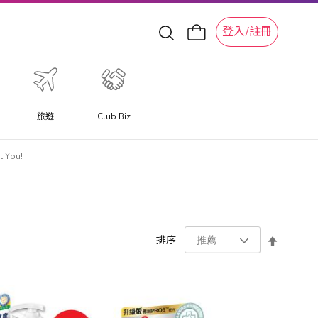
登入/註冊
旅遊
Club Biz
 You!
設
排序
置
降
序
方
向