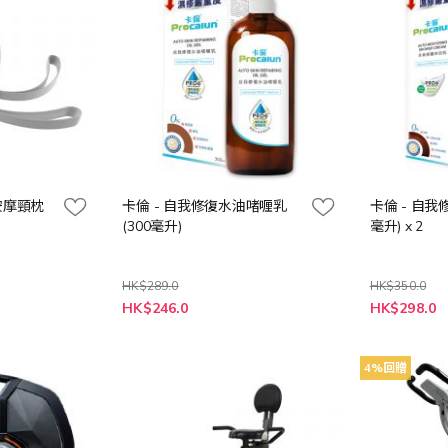
o 按摩頸枕
卡倫 - 自我修復水油啫喱乳
卡倫 - 自我
(300毫升)
毫升) x 2
HK$289.0
HK$350.0
特
特
HK$246.0
HK$298.0
殊
殊
價
價
格
格
4%回贈