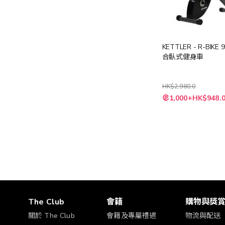
KETTLER - R-BIKE
合臥式健身車
HK$2,980.0
特
1,000+HK$948.
殊
價
格
The Club
會籍
購物與獎
關於 The Club
會籍及專屬禮遇
物流與配送