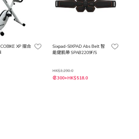
ECOBIKE XP 摺合
Sixpad-SIXPAD Abs Belt 智
車
能健肌帶 SPAB2209F/S
HK$3,290.0
特
0
300+HK$518.0
殊
價
格