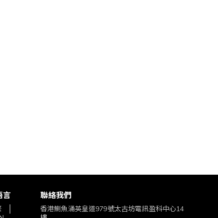
語言
聯絡我們
繁
香港鰂魚涌英皇道979號太古坊電訊盈科中心14
N
樓