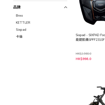
品牌
Breo
KETTLER
Sixpad
Sixpad - SIXPAD Foo
卡倫
能健肌儀SPFF2310F
HK$2,980.0
特
HK$998.0
殊
價
格