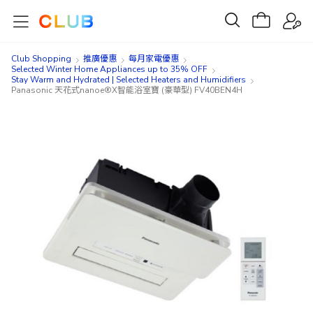
Club Shopping
推廣優惠
每月家電優惠
Selected Winter Home Appliances up to 35% OFF
Stay Warm and Hydrated | Selected Heaters and Humidifiers
Panasonic 天花式nanoe®X智能浴室寶 (豪華型) FV40BEN4H
Skip
Skip
to
to
the
the
end
beginning
of
of
the
the
images
images
gallery
gallery