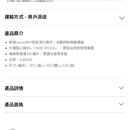
運輸方式 - 商戶派送
產品簡介
新增nanoe®X空氣淨化模式，主動抑制病毒細菌
升級貼心模式+ “CARE MODE+” ，更貼合你的使用需要
機身厚度僅180毫米，更適合香港家居
功率：2,650W
尺寸 (毫米)：472 (長) x 350 (闊) x 229 (高)
產品詳情
產品規格