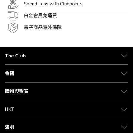
Spend Less with Clubpoints
白金會員免運費
電子商品意外保障
The Club
關於 The Club
合作夥伴
會籍
Citi The Club 信用卡
會籍及專屬禮遇
媒體中心
賺取積分
購物與獎賞
兌換禮遇
物流與配送
Club 積分助手
Club Shopping 商品領取站
HKT
積分兌換
退款政策
csl.
常見問題
1010
聲明
在線客服