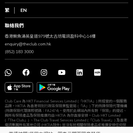
網上行
私隱聲明
HKT
繁
EN
使用條款
條款及細則
聯絡我們
不歧視及不騷擾聲明
認可牌照及通告
香港鰂魚涌英皇道979號太古坊電訊盈科中心14樓
enquiry@theclub.com.hk
(852) 183 3000
Club Care 為 HKT Financial Services Limited (「HKTIA」) 所經營的一個服務
品牌。HKTIA 為香港特別行政區保險業監管局 (「IA」) 下的持牌保險代理機構
(持牌保險代理牌照號碼：FA2474)。使用於此網站內所有對「保險」的提述、
與所有保險產品及保險推廣均由 HKTIA 為你直接安排。Club HKT Limited
(「The Club」) 、The Club Travel Services Limited (「Club Travel」) 及香港
電訊集團所有其他公司 (HKTIA除外) 並沒有就相關保險產品或推廣安排任何保
險合約或進行其他受規管活動 (定義見《保險業條例》)。