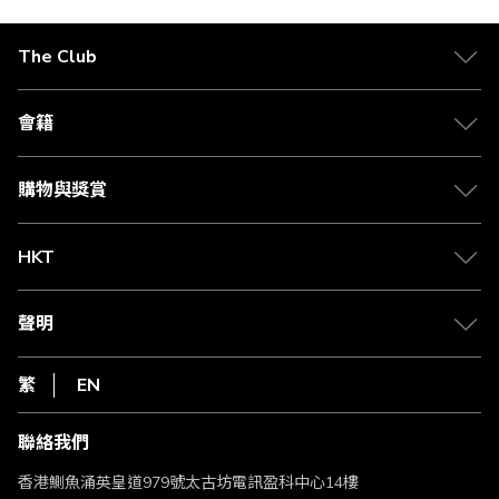
The Club
關於 The Club
合作夥伴
會籍
Citi The Club 信用卡
會籍及專屬禮遇
媒體中心
賺取積分
購物與獎賞
兌換禮遇
物流與配送
Club 積分助手
Club Shopping 商品領取站
HKT
積分兌換
退款政策
csl.
常見問題
1010
聲明
在線客服
網上行
私隱聲明
HKT
繁
EN
使用條款
條款及細則
聯絡我們
不歧視及不騷擾聲明
認可牌照及通告
香港鰂魚涌英皇道979號太古坊電訊盈科中心14樓