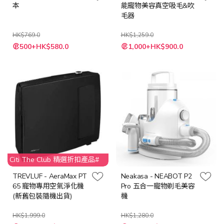
本
能寵物美容真空吸毛&吹
毛器
HK$769.0
HK$1,259.0
特
特
500+HK$580.0
1,000+HK$900.0
殊
殊
價
價
格
格
Citi The Club 精選折扣產品#
TREVLUF - AeraMax PT
Neakasa - NEABOT P2
65 寵物專用空氣淨化機
Pro 五合一寵物剃毛美容
(新舊包裝隨機出貨)
機
HK$1,999.0
HK$1,280.0
特
特