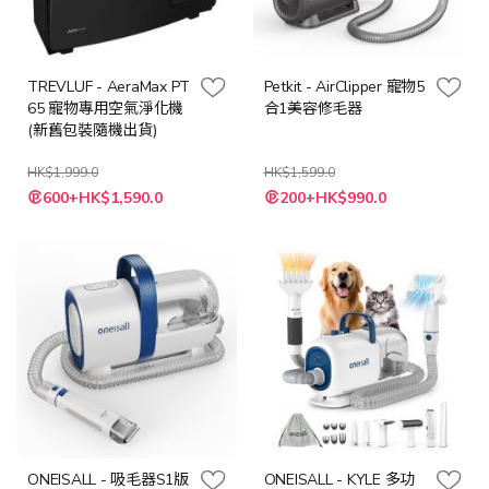
TREVLUF - AeraMax PT
Petkit - AirClipper 寵物5
65 寵物專用空氣淨化機
合1美容修毛器
(新舊包裝隨機出貨)
HK$1,999.0
HK$1,599.0
特
特
600+HK$1,590.0
200+HK$990.0
殊
殊
價
價
格
格
ONEISALL - 吸毛器S1版
ONEISALL - KYLE 多功