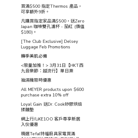
買滿$500 指定Thermos 產品，
可享額外9折。
凡購買指定家品滿$500，送Zero
Japan 咖啡雙孔濾杯 - 茄紅 (價值
$180)。
[The Club Exclusive] Delsey
Luggage Feb Promotions
轉季美肌必備
<限量加推！> 3月31日【HKT西
九音樂節：越流行】單日票
抽濕機限時優惠
All MEYER products upon $600
purchase extra 10% off
Loyal Gain 送Dr. Cook矽膠烘焙
揉麵墊
網上行/LiKE1OO 客戶尊享新居
入伙優惠
精選Tefal特福廚具家電買滿