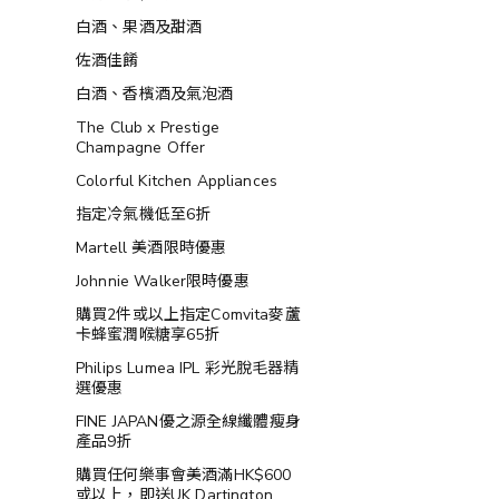
白酒、果酒及甜酒
佐酒佳餚
白酒、香檳酒及氣泡酒
The Club x Prestige
Champagne Offer
Colorful Kitchen Appliances
指定冷氣機低至6折
Martell 美酒限時優惠
Johnnie Walker限時優惠
購買2件或以上指定Comvita麥蘆
卡蜂蜜潤喉糖享65折
Philips Lumea IPL 彩光脫毛器精
選優惠
FINE JAPAN優之源全線纖體瘦身
產品9折
購買任何樂事會美酒滿HK$600
或以上，即送UK Dartington