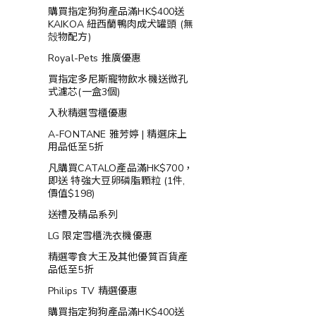
購買指定狗狗產品滿HK$400送
KAIKOA 紐西蘭鴨肉成犬罐頭 (無
殻物配方)
Royal-Pets 推廣優惠
買指定多尼斯寵物飲水機送微孔
式濾芯(一盒3個)
入秋精選雪櫃優惠
A-FONTANE 雅芳婷 | 精選床上
用品低至5折
凡購買CATALO產品滿HK$700，
即送 特強大豆卵磷脂顆粒 (1件,
價值$198)
送禮及精品系列
LG 限定雪櫃洗衣機優惠
精選零食大王及其他優質百貨產
品低至5折
Philips TV 精選優惠
購買指定狗狗產品滿HK$400送