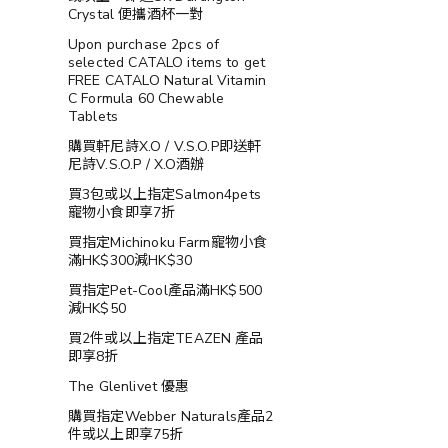
Crystal 便攜酒杯一對
Upon purchase 2pcs of
selected CATALO items to get
FREE CATALO Natural Vitamin
C Formula 60 Chewable
Tablets
購買軒尼詩X.O / V.S.O.P即送軒
尼詩V.S.O.P / X.O酒辦
買3包或以上指定Salmon4pets
寵物小食即享7折
買指定Michinoku Farm寵物小食
滿HK$300減HK$30
買指定Pet-Cool產品滿HK$500
減HK$50
買2件或以上指定TEAZEN 產品
即享8折
The Glenlivet 優惠
購買指定Webber Naturals產品2
件或以上即享75折