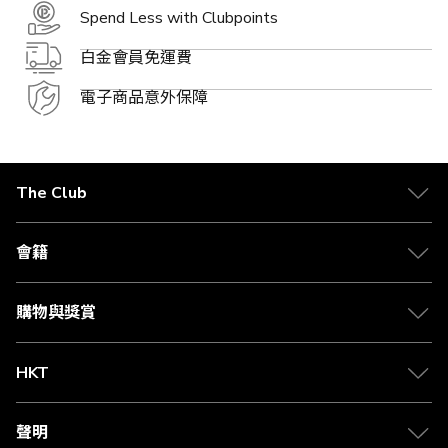
Spend Less with Clubpoints
白金會員免運費
電子商品意外保障
The Club
關於 The Club
合作夥伴
會籍
Citi The Club 信用卡
會籍及專屬禮遇
媒體中心
賺取積分
購物與獎賞
兌換禮遇
物流與配送
Club 積分助手
Club Shopping 商品領取站
HKT
積分兌換
退款政策
csl.
常見問題
1010
聲明
在線客服