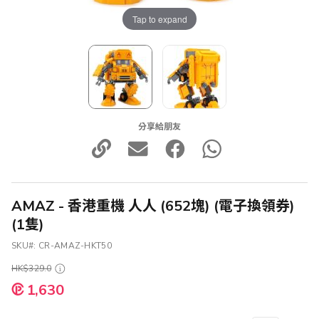
Tap to expand
分享給朋友
AMAZ - 香港重機 人人 (652塊) (電子換領券)
(1隻)
SKU
CR-AMAZ-HKT50
HK$329.0
特
1,630
殊
價