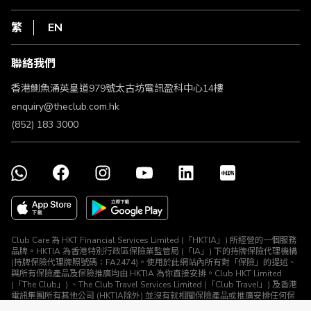
網上行
私隱聲明
HKT
繁
EN
使用條款
條款及細則
聯絡我們
不歧視及不騷擾聲明
認可牌照及通告
香港鰂魚涌英皇道979號太古坊電訊盈科中心14樓
enquiry@theclub.com.hk
(852) 183 3000
Club Care 為 HKT Financial Services Limited (「HKTIA」) 所經營的一個服務
品牌。HKTIA 為香港特別行政區保險業監管局 (「IA」) 下的持牌保險代理機構
(持牌保險代理牌照號碼：FA2474)。使用於此網站內所有對「保險」的提述、
與所有保險產品及保險推廣均由 HKTIA 為你直接安排。Club HKT Limited
(「The Club」) 、The Club Travel Services Limited (「Club Travel」) 及香港
電訊集團所有其他公司 (HKTIA除外) 並沒有就相關保險產品或推廣安排任何保
險合約或進行其他受規管活動 (定義見《保險業條例》)。